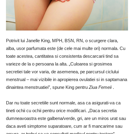
Potrivit lui Janelle King, MPH, BSN, RN, o scurgere clara,
alba, usor parfumata este (de cele mai multe ori) normala. Cu
toate acestea, cantitatea si consistenta descarcarii tind sa
varieze de la o persoana la alta. „Culoarea si grosimea
secretiei tale vor varia, de asemenea, pe parcursul ciclului
menstrual – mai vizibile in apropierea ovulatiei si in saptamana
dinaintea menstruatiei”, spune King pentru
Ziua Femeii
.
Dar nu toate secretiile sunt normale, asa ca asigurati-va ca
tineti ochii cu ochii pentru orice modificari. „Daca secretia
dumneavoastra este galbena/verde, gri, are un miros urat sau
daca aveti simptome suparatoare, cum ar fi mancarime sau
arsura, ar trebui sa va consultati medicul pentru testare”,