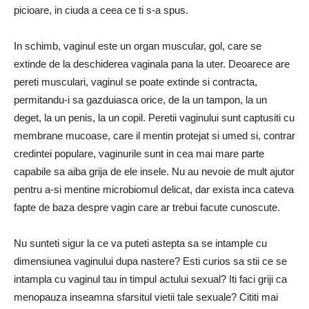
picioare, in ciuda a ceea ce ti s-a spus.
In schimb, vaginul este un organ muscular, gol, care se
extinde de la deschiderea vaginala pana la uter. Deoarece are
pereti musculari, vaginul se poate extinde si contracta,
permitandu-i sa gazduiasca orice, de la un tampon, la un
deget, la un penis, la un copil. Peretii vaginului sunt captusiti cu
membrane mucoase, care il mentin protejat si umed si, contrar
credintei populare, vaginurile sunt in cea mai mare parte
capabile sa aiba grija de ele insele. Nu au nevoie de mult ajutor
pentru a-si mentine microbiomul delicat, dar exista inca cateva
fapte de baza despre vagin care ar trebui facute cunoscute.
Nu sunteti sigur la ce va puteti astepta sa se intample cu
dimensiunea vaginului dupa nastere? Esti curios sa stii ce se
intampla cu vaginul tau in timpul actului sexual? Iti faci griji ca
menopauza inseamna sfarsitul vietii tale sexuale? Cititi mai