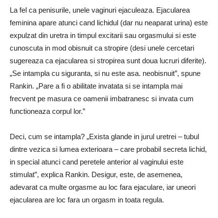
La fel ca penisurile, unele vaginuri ejaculeaza. Ejacularea
feminina apare atunci cand lichidul (dar nu neaparat urina) este
expulzat din uretra in timpul excitarii sau orgasmului si este
cunoscuta in mod obisnuit ca stropire (desi unele cercetari
sugereaza ca ejacularea si stropirea sunt doua lucruri diferite).
„Se intampla cu siguranta, si nu este asa. neobisnuit”, spune
Rankin. „Pare a fi o abilitate invatata si se intampla mai
frecvent pe masura ce oamenii imbatranesc si invata cum
functioneaza corpul lor.”
Deci, cum se intampla? „Exista glande in jurul uretrei – tubul
dintre vezica si lumea exterioara – care probabil secreta lichid,
in special atunci cand peretele anterior al vaginului este
stimulat”, explica Rankin. Desigur, este, de asemenea,
adevarat ca multe orgasme au loc fara ejaculare, iar uneori
ejacularea are loc fara un orgasm in toata regula.