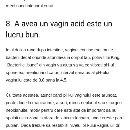
mentinand interiorul curat.
8. A avea un vagin acid este un
lucru bun.
In al doilea rand dupa intestine, vaginul contine mai multe
bacterii decat oriunde altundeva in corpul tau, potrivit lui King.
„Bacteriile „bune” din vagin va ajuta sa va echilibrati pH-ul”,
spune ea, mentionand ca un interval sanatos al pH-ului
vaginului este de 3,8 pana la 4,5.
Cu toate acestea, atunci cand pH-ul vaginului este aruncat,
poate duce la mancarime, arsuri, miros neplacut sau scurgeri
neobisnuite, motiv pentru care este atat de important sa nu
spalati nicio zona in afara de labia exterioara, unde creste parul
pubian. Daca trebuie sa restabiliti nivelul pH-ului vaginului, dr.