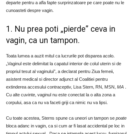
departe pentru a afla fapte surprinzatoare pe care poate nu le
cunoasteti despre vagin.
1. Nu prea poti „pierde” ceva in
vagin, ca un tampon.
Toata lumea a auzit mitul ca lucrurile pot disparea acolo.
„Vaginul este delimitat la capatul interior de colul uterin si de
propriul tesut al vaginului”, a declarat pentru Ziua femeii,
asistent medical si director adjunct al Coalitiei pentru
extinderea accesului contraceptiv, Lisa Stern, RN, MSN,
MA
.
Cu alte cuvinte, vaginul nu este conectat la o alta zona a
corpului, asa ca nu va faceti griji ca nimic nu va lipsi.
Cu toate acestea, Sterns spune ca uneori un tampon se
poate
bloca adanc in vagin, ca si cum ar fi lasat accidental pe loc in
timpul actului sexual. „Daca se intampla acest lucru, furnizorul