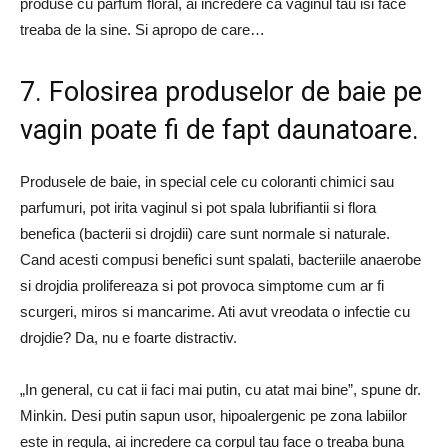
produse cu parfum floral, ai incredere ca vaginul tau isi face
treaba de la sine. Si apropo de care…
7. Folosirea produselor de baie pe
vagin poate fi de fapt daunatoare.
Produsele de baie, in special cele cu coloranti chimici sau
parfumuri, pot irita vaginul si pot spala lubrifiantii si flora
benefica (bacterii si drojdii) care sunt normale si naturale.
Cand acesti compusi benefici sunt spalati, bacteriile anaerobe
si drojdia prolifereaza si pot provoca simptome cum ar fi
scurgeri, miros si mancarime. Ati avut vreodata o infectie cu
drojdie? Da, nu e foarte distractiv.
„In general, cu cat ii faci mai putin, cu atat mai bine”, spune dr.
Minkin. Desi putin sapun usor, hipoalergenic pe zona labiilor
este in regula, ai incredere ca corpul tau face o treaba buna