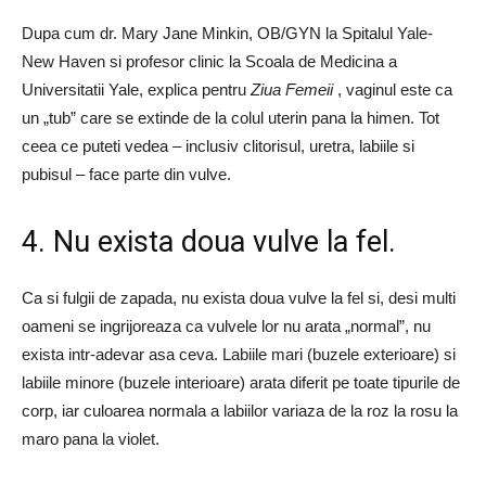
Dupa cum dr. Mary Jane Minkin, OB/GYN la Spitalul Yale-
New Haven si profesor clinic la Scoala de Medicina a
Universitatii Yale, explica pentru
Ziua Femeii
, vaginul este ca
un „tub” care se extinde de la colul uterin pana la himen. Tot
ceea ce puteti vedea – inclusiv clitorisul, uretra, labiile si
pubisul – face parte din vulve.
4. Nu exista doua vulve la fel.
Ca si fulgii de zapada, nu exista doua vulve la fel si, desi multi
oameni se ingrijoreaza ca vulvele lor nu arata „normal”, nu
exista intr-adevar asa ceva. Labiile mari (buzele exterioare) si
labiile minore (buzele interioare) arata diferit pe toate tipurile de
corp, iar culoarea normala a labiilor variaza de la roz la rosu la
maro pana la violet.