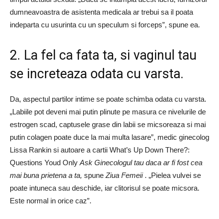
dumneavoastra de asistenta medicala ar trebui sa il poata
indeparta cu usurinta cu un speculum si forceps”, spune ea.
2. La fel ca fata ta, si vaginul tau
se increteaza odata cu varsta.
Da, aspectul partilor intime se poate schimba odata cu varsta.
„Labiile pot deveni mai putin plinute pe masura ce nivelurile de
estrogen scad, captusele grase din labii se micsoreaza si mai
putin colagen poate duce la mai multa lasare”, medic ginecolog
Lissa Rankin si autoare a cartii What’s Up Down There?:
Questions Youd Only
Ask Ginecologul tau daca ar fi fost cea
mai buna prietena a ta,
spune
Ziua Femeii
. „Pielea vulvei se
poate intuneca sau deschide, iar clitorisul se poate micsora.
Este normal in orice caz”.