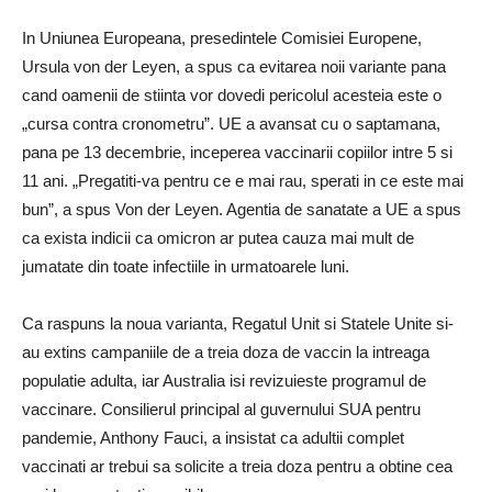
In Uniunea Europeana, presedintele Comisiei Europene,
Ursula von der Leyen, a spus ca evitarea noii variante pana
cand oamenii de stiinta vor dovedi pericolul acesteia este o
„cursa contra cronometru”.
UE a avansat cu o saptamana,
pana pe 13 decembrie, inceperea vaccinarii copiilor intre 5 si
11 ani.
„Pregatiti-va pentru ce e mai rau, sperati in ce este mai
bun”, a spus Von der Leyen.
Agentia de sanatate a UE a spus
ca exista indicii ca omicron ar putea cauza mai mult de
jumatate din toate infectiile in urmatoarele luni.
Ca raspuns la noua varianta, Regatul Unit si Statele Unite si-
au extins campaniile de a treia doza de vaccin la intreaga
populatie adulta, iar Australia isi revizuieste programul de
vaccinare.
Consilierul principal al guvernului SUA pentru
pandemie, Anthony Fauci, a insistat ca adultii complet
vaccinati ar trebui sa solicite a treia doza pentru a obtine cea