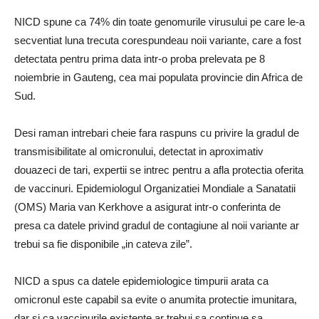
NICD spune ca 74% din toate genomurile virusului pe care le-a
secventiat luna trecuta corespundeau noii variante, care a fost
detectata pentru prima data intr-o proba prelevata pe 8
noiembrie in Gauteng, cea mai populata provincie din Africa de
Sud.
Desi raman intrebari cheie fara raspuns cu privire la gradul de
transmisibilitate al omicronului, detectat in aproximativ
douazeci de tari, expertii se intrec pentru a afla protectia oferita
de vaccinuri.
Epidemiologul Organizatiei Mondiale a Sanatatii
(OMS) Maria van Kerkhove a asigurat intr-o conferinta de
presa ca datele privind gradul de contagiune al noii variante ar
trebui sa fie disponibile „in cateva zile”.
NICD a spus ca datele epidemiologice timpurii arata ca
omicronul este capabil sa evite o anumita protectie imunitara,
dar si ca vaccinurile existente ar trebui sa continue sa