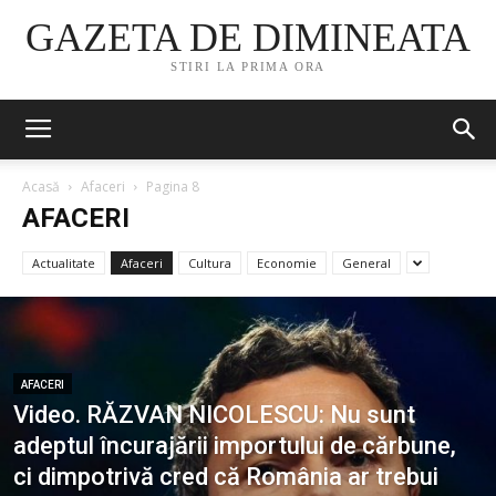
GAZETA DE DIMINEATA
STIRI LA PRIMA ORA
Acasă
Afaceri
Pagina 8
AFACERI
Actualitate
Afaceri
Cultura
Economie
General
AFACERI
Video. RĂZVAN NICOLESCU: Nu sunt
adeptul încurajării importului de cărbune,
ci dimpotrivă cred că România ar trebui