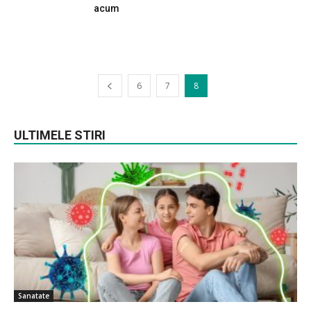
acum
6
7
8
ULTIMELE STIRI
Sanatate