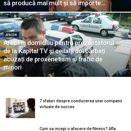
să producă mai mult și să importe...
AFACERI
Arest la domiciliu pentru prezentatorul
de la Kapital TV și ceilalți doi bărbați
acuzați de proxenetism și trafic de
minori
7 sfaturi despre conducerea unei companii
virtuale de succes
Cum sa incepi o afacere de fitness? Afla