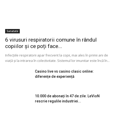
Sanatate
6 virusuri respiratorii comune în rândul
copiilor și ce poți face...
Infecțiile respiratorii apar frecvent la copii, mai ales în primii ani de
viață și la intrarea în colectivitate. Sistemul lor imunitar este încă în...
Casino live vs casino clasic online:
diferențe de experiență
10.000 de abonați în 47 de zile. LeVioN
rescrie regulile industriei...