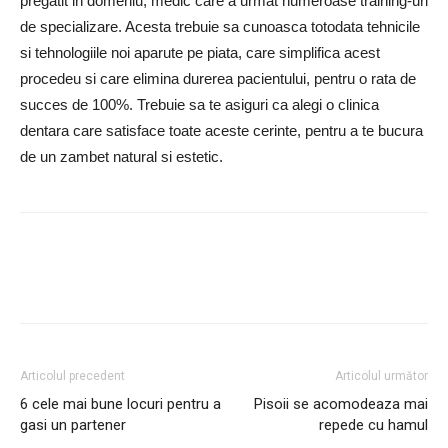
pregatit in domeniu, medic care a urmat numeroase training-uri
de specializare. Acesta trebuie sa cunoasca totodata tehnicile
si tehnologiile noi aparute pe piata, care simplifica acest
procedeu si care elimina durerea pacientului, pentru o rata de
succes de 100%. Trebuie sa te asiguri ca alegi o clinica
dentara care satisface toate aceste cerinte, pentru a te bucura
de un zambet natural si estetic.
Articolul precedent
Articolul următor
6 cele mai bune locuri pentru a
Pisoii se acomodeaza mai
gasi un partener
repede cu hamul