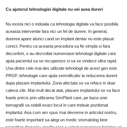
Cu ajutorul tehnologiei digitale nu vei avea dureri
Nu exista nici o indoiala ca tehnologia digitala va face posibila
aceasta interventie fara nici un fel de durere. In general,
durerea apare atunci cand un implant dentar nu este plasat
corect. Pentru ca aceasta procedura sa fie simpla si fara
disconfort, s-au dezvoltat numeroase tehnologii digitale care
ajuta pacientul sa se recupereze si sa se vindece ultra rapid.
Una dintre cele mai des utilizate tehnologii de acest gen este
PRGF, tehnologie care ajuta semnificativ la reducerea durerii
dupa plasare implantului. Zona afectata se va reface in doar
cateva zile. Mai mult decat atat, plasare implantului se va face
foarte précis prin utilizarea SimPlant care, pe baza unei
tomografii va stabili exact locul in care trebuie pozitionat
implantul. Asa cum am spus mai devreme in articolul nostru,
este foarte important sa alegi un medic stomatolog bine