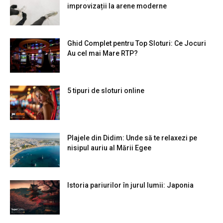
improvizații la arene moderne
Ghid Complet pentru Top Sloturi: Ce Jocuri
Au cel mai Mare RTP?
5 tipuri de sloturi online
Plajele din Didim: Unde să te relaxezi pe
nisipul auriu al Mării Egee
Istoria pariurilor în jurul lumii: Japonia