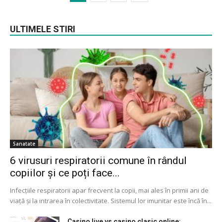
ULTIMELE STIRI
Sanatate
6 virusuri respiratorii comune în rândul
copiilor și ce poți face...
Infecțiile respiratorii apar frecvent la copii, mai ales în primii ani de
viață și la intrarea în colectivitate. Sistemul lor imunitar este încă în...
Casino live vs casino clasic online: