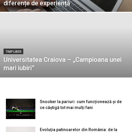
diferențe de experiență
TIMP LIBER
Universitatea Craiova – „Campioana unei
mari iubiri”
Snooker la pariuri: cum funcționează și de
ce câștigă tot mai mulți fani
Evoluția patinoarelor din România: de la