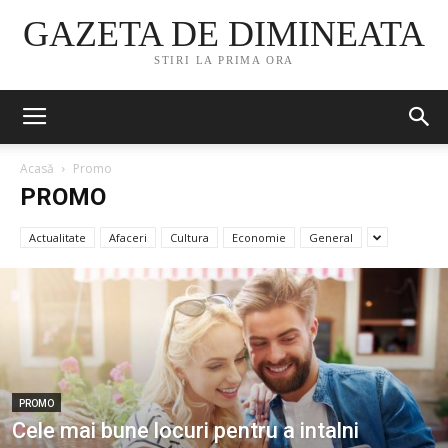
GAZETA DE DIMINEATA
STIRI LA PRIMA ORA
Acasă
Promo
PROMO
Actualitate
Afaceri
Cultura
Economie
General
PROMO
Cele mai bune locuri pentru a intalni