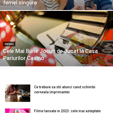
femei singure
PROMO
Cele Mai Bune Jocuri de Jucat la Casa
Pariurilor Casino
Ce trebuie sa stii atunci cand schimbi
cerneala imprimantei
Filme lansate in 2023: cele mai asteptate