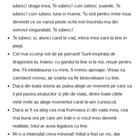
iubesc! draga mea, Te iubesc! cum iubesc soarele, Te
iubesc! cum iubesc luna si marea. Tu esti pentru mine roua
diminetii ce se varsa peste ochii mei trezindu-ma din
somnul singuratatii. Te iubesc!
Te iubesc si, atunci cand te vad, inima mea sare la tine in
piept.
Cel mai scump sot de pe pamant! Sunt inspirata de
dragostea ta, traiesc cu gandul la tine si la noi, respir pentru
tine. Fii intotdeauna cu mine, fi mereu aproape. Vreau sa
zambesti mereu, iar soarta sa fie binevoitoare cu tine.
Daca din toata istoria as putea alege un moment pe care sa
il pot pastra stralucitor si plin de viata, dintre toate zilele
vietii mele as alege momentul cand te-am cunoscut.
Daca ar fi sa aleg cea mai frumoasa zi din viata mea, cea
mai buna ora pe care am trait-o si visul meu devenit
realitate, totul ar avea legatura cu tine.
Mi s-a intamplat ceva minunat! Initial a fost un vis, dar