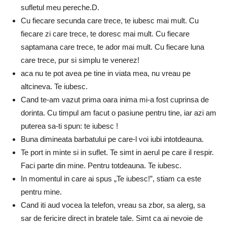
sufletul meu pereche.D.
Cu fiecare secunda care trece, te iubesc mai mult. Cu
fiecare zi care trece, te doresc mai mult. Cu fiecare
saptamana care trece, te ador mai mult. Cu fiecare luna
care trece, pur si simplu te venerez!
aca nu te pot avea pe tine in viata mea, nu vreau pe
altcineva. Te iubesc.
Cand te-am vazut prima oara inima mi-a fost cuprinsa de
dorinta. Cu timpul am facut o pasiune pentru tine, iar azi am
puterea sa-ti spun: te iubesc !
Buna dimineata barbatului pe care-l voi iubi intotdeauna.
Te port in minte si in suflet. Te simt in aerul pe care il respir.
Faci parte din mine. Pentru totdeauna. Te iubesc.
In momentul in care ai spus „Te iubesc!”, stiam ca este
pentru mine.
Cand iti aud vocea la telefon, vreau sa zbor, sa alerg, sa
sar de fericire direct in bratele tale. Simt ca ai nevoie de