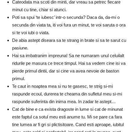
Cateodata ma scoti din minti, dar vreau sa petrec fiecare
minut cu tine, chiar si atunci.
Poti sa spui ‘te iubesc’ intr-o secunda? Daca da, da-mi o
secunda din viata ta, iti voi fura un minut, te voi saruta o ora
si te voi iubi o viata.
De abia astept diseara sa te strang in brate si sa te sarut cu
pasiune.
Hai sa imbatranim impreuna! Sa ne numaram unul celuilalt
ridurile pe masura ce trece timpul. Hai sa vedem cine isi va
pierde primul dintii, dar si cine va avea nevoie de baston
primul.
Te caut in noaptea mea si nu te gasesc, te strig si-mi
raspunde ecoul, durerea te cheama din sufletul meu si-mi
raspunde suferinta din inima mea. In zadar te astept…
Cat de bine e ca exista dragoste in lume si cat de minunat
este faptul ca sotul meu esti anume tu. Mi se pare ca fara
tine lumea ar fi gri si plictisitoare. Cand esti aproape, iubitul