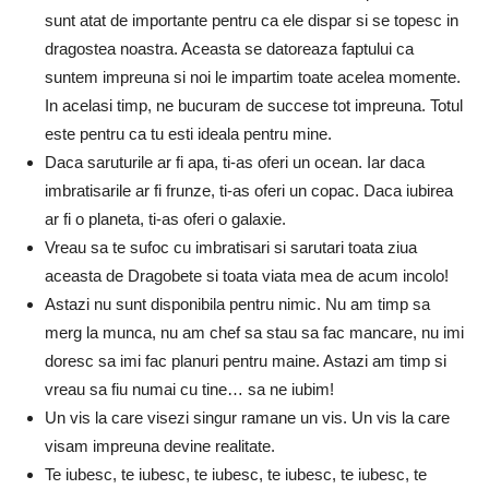
sunt atat de importante pentru ca ele dispar si se topesc in
dragostea noastra. Aceasta se datoreaza faptului ca
suntem impreuna si noi le impartim toate acelea momente.
In acelasi timp, ne bucuram de succese tot impreuna. Totul
este pentru ca tu esti ideala pentru mine.
Daca saruturile ar fi apa, ti-as oferi un ocean. Iar daca
imbratisarile ar fi frunze, ti-as oferi un copac. Daca iubirea
ar fi o planeta, ti-as oferi o galaxie.
Vreau sa te sufoc cu imbratisari si sarutari toata ziua
aceasta de Dragobete si toata viata mea de acum incolo!
Astazi nu sunt disponibila pentru nimic. Nu am timp sa
merg la munca, nu am chef sa stau sa fac mancare, nu imi
doresc sa imi fac planuri pentru maine. Astazi am timp si
vreau sa fiu numai cu tine… sa ne iubim!
Un vis la care visezi singur ramane un vis. Un vis la care
visam impreuna devine realitate.
Te iubesc, te iubesc, te iubesc, te iubesc, te iubesc, te