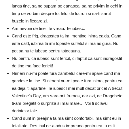
langa tine, sa ne pupam pe canapea, sa ne privim in ochi in
timp ce vorbim despre tot felul de lucruri si sa-ti sarut
buzele in fiecare zi.
Am nevoie de tine. Te vreau. Te iubesc.
Cand este frig, dragostea ta imi mentine inima calda. Cand
este cald, iubirea ta imi topeste sufletul si ma asigura. Nu
pot sa nu te iubesc pentru totdeauna.
Nu pentru ca iubesc sunt fericit, ci faptul ca sunt indragostit
de tine ma face fericit!
Nimeni nu-mi poate fura zambetul care-mi apare cand ma
gandesc la tine. Si nimeni nu-mi poate fura inima, pentru ca
ea deja iti apartine. Te iubesc! mai mult decat orice! A trecut
Valentine’s Day, am saratorit frumos, dar azi, de Dragobete
ti-am pregatit o surpriza si mai mare… Voi fi sclavul
dorintelor tale…
Cand sunt in preajma ta ma simt confortabil, ma simt eu in
totalitate. Destinul ne-a adus impreuna pentru ca tu esti