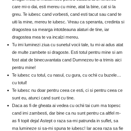
care mi-o dai, esti mereu cu mine, atat la bine, cat si la
greu. Te iubesc cand vorbesti, cand esti tacut sau cand te
uiti la mine, mereu te iubesc. Vreau ca speranta, credinta si
dragostea sa mearga intotdeauna alaturi de tine, iar
dragostea mea te va incalzi mereu.
Tu imi luminezi ziua cu sunetul vocii tale, tu mi-ai adus atat
de multe zambete si dragoste. Esti totul pentru mine si am
fost atat de binecuvantata cand Dumnezeu te-a trimis aici
pentru mine!
Te iubesc cu totul, cu nasul, cu gura, cu ochii cu buzele…
cu totul!
Te iubesc nu doar pentru ceea ce esti, ci si pentru ceea ce
sunt eu, atunci cand sunt cu tine.
Daca as fi de gheata ai vedea cu ochii tai cum ma topesc
cand imi zambesti, dar bine ca nu sunt pentru ca altfel m-
as fi topit deja! Astept o raza sa-mi patrunda in suflet, sa
ma lumineze si sa-mi spuna te iubesc! Iar acea raza sa fie