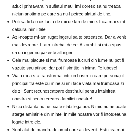
aduci primavara in sufletul meu. Imi doresc sa nu treaca
niciun anotimp pe care sa nu-l petrec alaturi de tine.
Poti sa fii la o distanta de mii de km de mine. Inca mai simt
caldura inimii tale.
Azi-noapte mi-am rugat ingerul sa te pazeasca. Dar a venit
mai devreme. L-am intrebat de ce. A zambit si mi-a spus
ca un inger nu pazeste alt inger!
Cele mai placute si mai frumoase lucruri din lume nu pot fi
vazute sau atinse, dar pot fi simtite in inima. Te iubesc!
Viata mea s-a transformat intr-un basm in care personajul
principal traieste cu mine si imi face viata mai frumoasa zi
de zi. Sunt recunoscatoare destinului pentru intalnirea
noastra si pentru crearea familiei noastre!
Nicio distanta nu ne poate slabi legatura. Nimic nu ne poate
sterge amintirile din minte. Inimile noastre vor fi intotdeauna
legate intre ele.
Sunt atat de mandru de omul care ai devenit. Esti cea mai