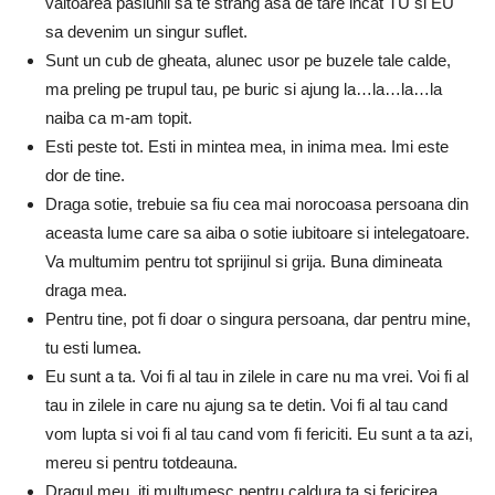
valtoarea pasiunii sa te strang asa de tare incat TU si EU
sa devenim un singur suflet.
Sunt un cub de gheata, alunec usor pe buzele tale calde,
ma preling pe trupul tau, pe buric si ajung la…la…la…la
naiba ca m-am topit.
Esti peste tot. Esti in mintea mea, in inima mea. Imi este
dor de tine.
Draga sotie, trebuie sa fiu cea mai norocoasa persoana din
aceasta lume care sa aiba o sotie iubitoare si intelegatoare.
Va multumim pentru tot sprijinul si grija. Buna dimineata
draga mea.
Pentru tine, pot fi doar o singura persoana, dar pentru mine,
tu esti lumea.
Eu sunt a ta. Voi fi al tau in zilele in care nu ma vrei. Voi fi al
tau in zilele in care nu ajung sa te detin. Voi fi al tau cand
vom lupta si voi fi al tau cand vom fi fericiti. Eu sunt a ta azi,
mereu si pentru totdeauna.
Dragul meu, iti multumesc pentru caldura ta si fericirea