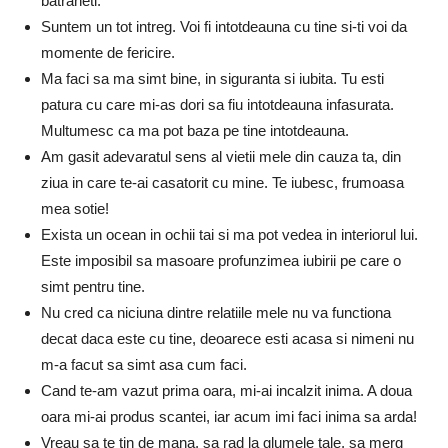
batraneti.
Suntem un tot intreg. Voi fi intotdeauna cu tine si-ti voi da
momente de fericire.
Ma faci sa ma simt bine, in siguranta si iubita. Tu esti
patura cu care mi-as dori sa fiu intotdeauna infasurata.
Multumesc ca ma pot baza pe tine intotdeauna.
Am gasit adevaratul sens al vietii mele din cauza ta, din
ziua in care te-ai casatorit cu mine. Te iubesc, frumoasa
mea sotie!
Exista un ocean in ochii tai si ma pot vedea in interiorul lui.
Este imposibil sa masoare profunzimea iubirii pe care o
simt pentru tine.
Nu cred ca niciuna dintre relatiile mele nu va functiona
decat daca este cu tine, deoarece esti acasa si nimeni nu
m-a facut sa simt asa cum faci.
Cand te-am vazut prima oara, mi-ai incalzit inima. A doua
oara mi-ai produs scantei, iar acum imi faci inima sa arda!
Vreau sa te tin de mana, sa rad la glumele tale, sa merg