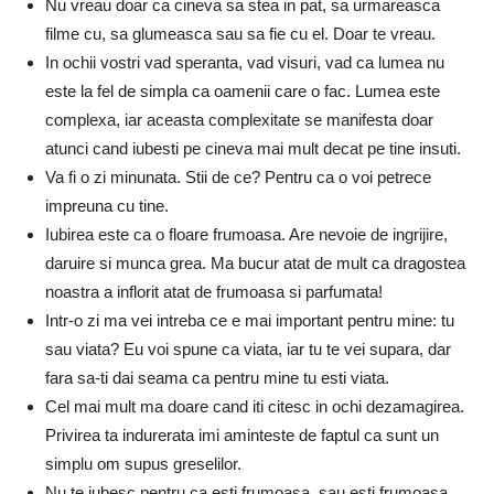
Nu vreau doar ca cineva sa stea in pat, sa urmareasca
filme cu, sa glumeasca sau sa fie cu el. Doar te vreau.
In ochii vostri vad speranta, vad visuri, vad ca lumea nu
este la fel de simpla ca oamenii care o fac. Lumea este
complexa, iar aceasta complexitate se manifesta doar
atunci cand iubesti pe cineva mai mult decat pe tine insuti.
Va fi o zi minunata. Stii de ce? Pentru ca o voi petrece
impreuna cu tine.
Iubirea este ca o floare frumoasa. Are nevoie de ingrijire,
daruire si munca grea. Ma bucur atat de mult ca dragostea
noastra a inflorit atat de frumoasa si parfumata!
Intr-o zi ma vei intreba ce e mai important pentru mine: tu
sau viata? Eu voi spune ca viata, iar tu te vei supara, dar
fara sa-ti dai seama ca pentru mine tu esti viata.
Cel mai mult ma doare cand iti citesc in ochi dezamagirea.
Privirea ta indurerata imi aminteste de faptul ca sunt un
simplu om supus greselilor.
Nu te iubesc pentru ca esti frumoasa, sau esti frumoasa