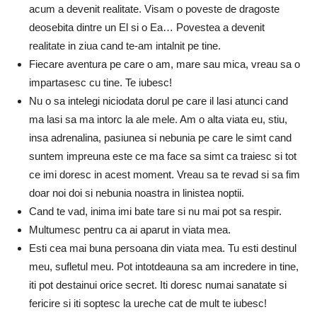
acum a devenit realitate. Visam o poveste de dragoste
deosebita dintre un El si o Ea… Povestea a devenit
realitate in ziua cand te-am intalnit pe tine.
Fiecare aventura pe care o am, mare sau mica, vreau sa o
impartasesc cu tine. Te iubesc!
Nu o sa intelegi niciodata dorul pe care il lasi atunci cand
ma lasi sa ma intorc la ale mele. Am o alta viata eu, stiu,
insa adrenalina, pasiunea si nebunia pe care le simt cand
suntem impreuna este ce ma face sa simt ca traiesc si tot
ce imi doresc in acest moment. Vreau sa te revad si sa fim
doar noi doi si nebunia noastra in linistea noptii.
Cand te vad, inima imi bate tare si nu mai pot sa respir.
Multumesc pentru ca ai aparut in viata mea.
Esti cea mai buna persoana din viata mea. Tu esti destinul
meu, sufletul meu. Pot intotdeauna sa am incredere in tine,
iti pot destainui orice secret. Iti doresc numai sanatate si
fericire si iti soptesc la ureche cat de mult te iubesc!