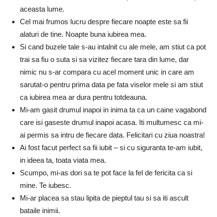
aceasta lume.
Cel mai frumos lucru despre fiecare noapte este sa fii
alaturi de tine. Noapte buna iubirea mea.
Si cand buzele tale s-au intalnit cu ale mele, am stiut ca pot
trai sa fiu o suta si sa vizitez fiecare tara din lume, dar
nimic nu s-ar compara cu acel moment unic in care am
sarutat-o ​​pentru prima data pe fata viselor mele si am stiut
ca iubirea mea ar dura pentru totdeauna.
Mi-am gasit drumul inapoi in inima ta ca un caine vagabond
care isi gaseste drumul inapoi acasa. Iti multumesc ca mi-
ai permis sa intru de fiecare data. Felicitari cu ziua noastra!
Ai fost facut perfect sa fii iubit – si cu siguranta te-am iubit,
in ideea ta, toata viata mea.
Scumpo, mi-as dori sa te pot face la fel de fericita ca si
mine. Te iubesc.
Mi-ar placea sa stau lipita de pieptul tau si sa iti ascult
bataile inimii.