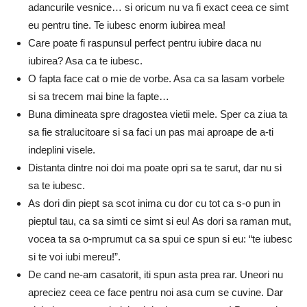
adancurile vesnice… si oricum nu va fi exact ceea ce simt
eu pentru tine. Te iubesc enorm iubirea mea!
Care poate fi raspunsul perfect pentru iubire daca nu
iubirea? Asa ca te iubesc.
O fapta face cat o mie de vorbe. Asa ca sa lasam vorbele
si sa trecem mai bine la fapte…
Buna dimineata spre dragostea vietii mele. Sper ca ziua ta
sa fie stralucitoare si sa faci un pas mai aproape de a-ti
indeplini visele.
Distanta dintre noi doi ma poate opri sa te sarut, dar nu si
sa te iubesc.
As dori din piept sa scot inima cu dor cu tot ca s-o pun in
pieptul tau, ca sa simti ce simt si eu! As dori sa raman mut,
vocea ta sa o-mprumut ca sa spui ce spun si eu: “te iubesc
si te voi iubi mereu!”.
De cand ne-am casatorit, iti spun asta prea rar. Uneori nu
apreciez ceea ce face pentru noi asa cum se cuvine. Dar