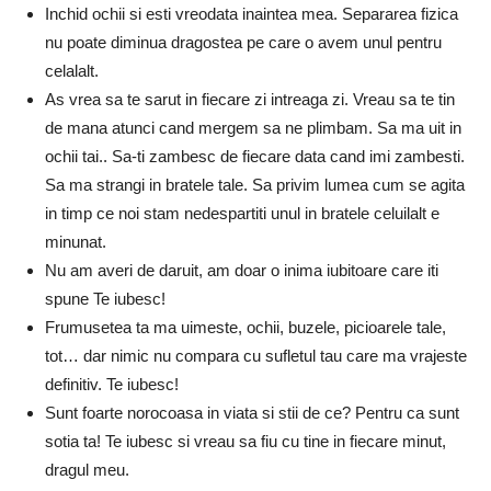
Inchid ochii si esti vreodata inaintea mea. Separarea fizica
nu poate diminua dragostea pe care o avem unul pentru
celalalt.
As vrea sa te sarut in fiecare zi intreaga zi. Vreau sa te tin
de mana atunci cand mergem sa ne plimbam. Sa ma uit in
ochii tai.. Sa-ti zambesc de fiecare data cand imi zambesti.
Sa ma strangi in bratele tale. Sa privim lumea cum se agita
in timp ce noi stam nedespartiti unul in bratele celuilalt e
minunat.
Nu am averi de daruit, am doar o inima iubitoare care iti
spune Te iubesc!
Frumusetea ta ma uimeste, ochii, buzele, picioarele tale,
tot… dar nimic nu compara cu sufletul tau care ma vrajeste
definitiv. Te iubesc!
Sunt foarte norocoasa in viata si stii de ce? Pentru ca sunt
sotia ta! Te iubesc si vreau sa fiu cu tine in fiecare minut,
dragul meu.