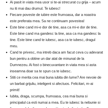
Ai pasit in viata mea usor si te-ai strecurat cu grija – acum
nu iti mai dau drumul. Te iubesc!
Fiecare poveste de iubire este frumoasa, dar a noastra
este preferata mea. Sa ne continuam povestea!
Este bine cand mi-e dor de tine, asa ca mi-e dor de tine.
Este bine cand ma gandesc la tine, asa ca ma gandesc la
tine. Este bine cand te iubesc, asa ca te iubesc, dragul
meu.
Cand te privesc, ma intreb daca am facut ceva cu adevarat
bun pentru a obtine un dar atat de minunat de la
Dumnezeu. Ai fost o binecuvantare in viata mea si asta
inseamna doar sa te spun ca te iubesc.
Stiti ce merita cea mai buna iubita din lume? Are nevoie de
un barbat grijuliu, inteligent si afectuos. Felicitari, m-ai
primit!
Iubita, draga, scumpa, frumoasa, cea mai buna si
principalul ca esti numai a mea. Eu te iubesc la nebunie si