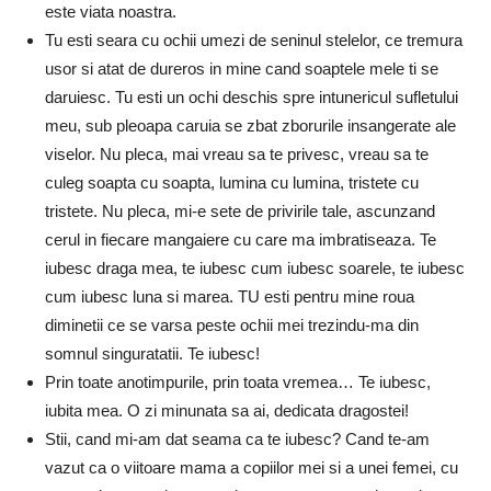
este viata noastra.
Tu esti seara cu ochii umezi de seninul stelelor, ce tremura
usor si atat de dureros in mine cand soaptele mele ti se
daruiesc. Tu esti un ochi deschis spre intunericul sufletului
meu, sub pleoapa caruia se zbat zborurile insangerate ale
viselor. Nu pleca, mai vreau sa te privesc, vreau sa te
culeg soapta cu soapta, lumina cu lumina, tristete cu
tristete. Nu pleca, mi-e sete de privirile tale, ascunzand
cerul in fiecare mangaiere cu care ma imbratiseaza. Te
iubesc draga mea, te iubesc cum iubesc soarele, te iubesc
cum iubesc luna si marea. TU esti pentru mine roua
diminetii ce se varsa peste ochii mei trezindu-ma din
somnul singuratatii. Te iubesc!
Prin toate anotimpurile, prin toata vremea… Te iubesc,
iubita mea. O zi minunata sa ai, dedicata dragostei!
Stii, cand mi-am dat seama ca te iubesc? Cand te-am
vazut ca o viitoare mama a copiilor mei si a unei femei, cu