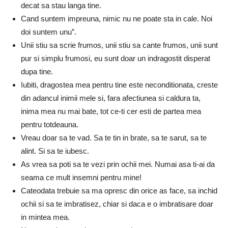
decat sa stau langa tine.
Cand suntem impreuna, nimic nu ne poate sta in cale. Noi
doi suntem unu”.
Unii stiu sa scrie frumos, unii stiu sa cante frumos, unii sunt
pur si simplu frumosi, eu sunt doar un indragostit disperat
dupa tine.
Iubiti, dragostea mea pentru tine este neconditionata, creste
din adancul inimii mele si, fara afectiunea si caldura ta,
inima mea nu mai bate, tot ce-ti cer esti de partea mea
pentru totdeauna.
Vreau doar sa te vad. Sa te tin in brate, sa te sarut, sa te
alint. Si sa te iubesc.
As vrea sa poti sa te vezi prin ochii mei. Numai asa ti-ai da
seama ce mult insemni pentru mine!
Cateodata trebuie sa ma opresc din orice as face, sa inchid
ochii si sa te imbratisez, chiar si daca e o imbratisare doar
in mintea mea.