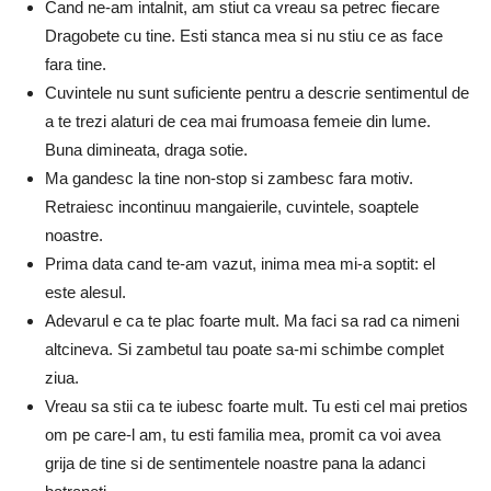
Cand ne-am intalnit, am stiut ca vreau sa petrec fiecare
Dragobete cu tine. Esti stanca mea si nu stiu ce as face
fara tine.
Cuvintele nu sunt suficiente pentru a descrie sentimentul de
a te trezi alaturi de cea mai frumoasa femeie din lume.
Buna dimineata, draga sotie.
Ma gandesc la tine non-stop si zambesc fara motiv.
Retraiesc incontinuu mangaierile, cuvintele, soaptele
noastre.
Prima data cand te-am vazut, inima mea mi-a soptit: el
este alesul.
Adevarul e ca te plac foarte mult. Ma faci sa rad ca nimeni
altcineva. Si zambetul tau poate sa-mi schimbe complet
ziua.
Vreau sa stii ca te iubesc foarte mult. Tu esti cel mai pretios
om pe care-l am, tu esti familia mea, promit ca voi avea
grija de tine si de sentimentele noastre pana la adanci