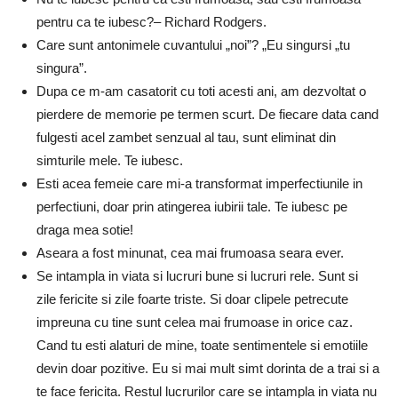
pentru ca te iubesc?– Richard Rodgers.
Care sunt antonimele cuvantului „noi”? „Eu singursi „tu
singura”.
Dupa ce m-am casatorit cu toti acesti ani, am dezvoltat o
pierdere de memorie pe termen scurt. De fiecare data cand
fulgesti acel zambet senzual al tau, sunt eliminat din
simturile mele. Te iubesc.
Esti acea femeie care mi-a transformat imperfectiunile in
perfectiuni, doar prin atingerea iubirii tale. Te iubesc pe
draga mea sotie!
Aseara a fost minunat, cea mai frumoasa seara ever.
Se intampla in viata si lucruri bune si lucruri rele. Sunt si
zile fericite si zile foarte triste. Si doar clipele petrecute
impreuna cu tine sunt celea mai frumoase in orice caz.
Cand tu esti alaturi de mine, toate sentimentele si emotiile
devin doar pozitive. Eu si mai mult simt dorinta de a trai si a
te face fericita. Restul lucrurilor care se intampla in viata nu