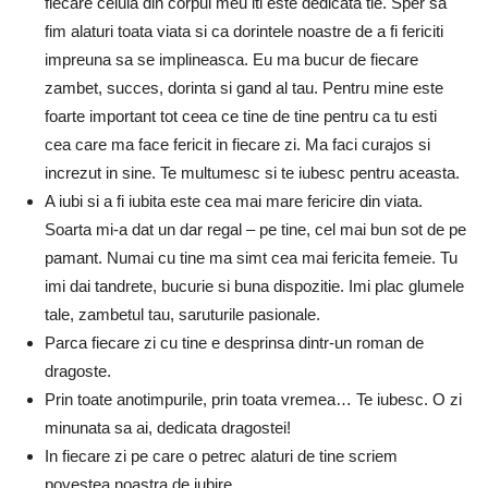
fiecare celula din corpul meu iti este dedicata tie. Sper sa
fim alaturi toata viata si ca dorintele noastre de a fi fericiti
impreuna sa se implineasca. Eu ma bucur de fiecare
zambet, succes, dorinta si gand al tau. Pentru mine este
foarte important tot ceea ce tine de tine pentru ca tu esti
cea care ma face fericit in fiecare zi. Ma faci curajos si
increzut in sine. Te multumesc si te iubesc pentru aceasta.
A iubi si a fi iubita este cea mai mare fericire din viata.
Soarta mi-a dat un dar regal – pe tine, cel mai bun sot de pe
pamant. Numai cu tine ma simt cea mai fericita femeie. Tu
imi dai tandrete, bucurie si buna dispozitie. Imi plac glumele
tale, zambetul tau, saruturile pasionale.
Parca fiecare zi cu tine e desprinsa dintr-un roman de
dragoste.
Prin toate anotimpurile, prin toata vremea… Te iubesc. O zi
minunata sa ai, dedicata dragostei!
In fiecare zi pe care o petrec alaturi de tine scriem
povestea noastra de iubire.