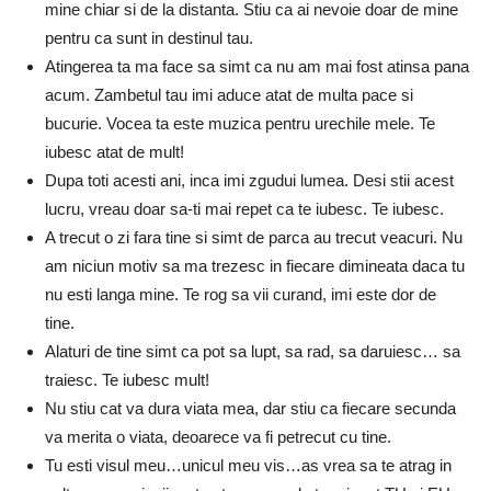
mine chiar si de la distanta. Stiu ca ai nevoie doar de mine
pentru ca sunt in destinul tau.
Atingerea ta ma face sa simt ca nu am mai fost atinsa pana
acum. Zambetul tau imi aduce atat de multa pace si
bucurie. Vocea ta este muzica pentru urechile mele. Te
iubesc atat de mult!
Dupa toti acesti ani, inca imi zgudui lumea. Desi stii acest
lucru, vreau doar sa-ti mai repet ca te iubesc. Te iubesc.
A trecut o zi fara tine si simt de parca au trecut veacuri. Nu
am niciun motiv sa ma trezesc in fiecare dimineata daca tu
nu esti langa mine. Te rog sa vii curand, imi este dor de
tine.
Alaturi de tine simt ca pot sa lupt, sa rad, sa daruiesc… sa
traiesc. Te iubesc mult!
Nu stiu cat va dura viata mea, dar stiu ca fiecare secunda
va merita o viata, deoarece va fi petrecut cu tine.
Tu esti visul meu…unicul meu vis…as vrea sa te atrag in