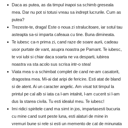
Daca as putea, as da timpul inapoi sa schimb greseala
mea. Dar nu pot si totusi vreau sa indrept lucrurile. Cum as
putea?
Trezeste-te, draga! Este o noua zi stralucitoare, iar sotul tau
asteapta sa-si imparta cafeaua cu tine. Buna dimineata.
Te iubesc ca-n prima zi, cand raze de soare aurii, cadeau
usor purtate de vant, asupra noastra pe Pamant. Te iubesc,
te voi iubi si chiar daca soarta ne va desparti, iubirea
noastra va sta acolo sus scrisa intr-o stea!
Viata mea s-a schimbat complet de cand ne-am casatorit,
dragostea mea. Mi-ai dat aripi de fericire. Esti atat de bland
si de atent. Ai un caracter angelic. Am visat tot timpul la
printul pe cal alb si iata ca l-am intalnit, l-am cucerit si l-am
dus la starea civila. Tu esti idealul meu. Te iubesc!
Imi ridici spiritele cand ma simt in jos, impartasesti bucuria
cu mine cand sunt peste luna, esti alaturi de mine in
vremuri bune si rele si esti un memento de cat de minunata