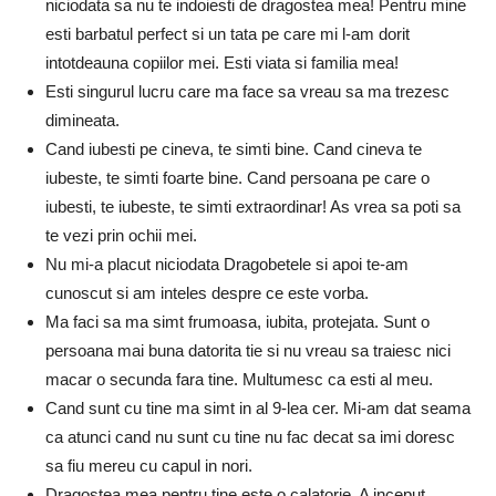
niciodata sa nu te indoiesti de dragostea mea! Pentru mine
esti barbatul perfect si un tata pe care mi l-am dorit
intotdeauna copiilor mei. Esti viata si familia mea!
Esti singurul lucru care ma face sa vreau sa ma trezesc
dimineata.
Cand iubesti pe cineva, te simti bine. Cand cineva te
iubeste, te simti foarte bine. Cand persoana pe care o
iubesti, te iubeste, te simti extraordinar! As vrea sa poti sa
te vezi prin ochii mei.
Nu mi-a placut niciodata Dragobetele si apoi te-am
cunoscut si am inteles despre ce este vorba.
Ma faci sa ma simt frumoasa, iubita, protejata. Sunt o
persoana mai buna datorita tie si nu vreau sa traiesc nici
macar o secunda fara tine. Multumesc ca esti al meu.
Cand sunt cu tine ma simt in al 9-lea cer. Mi-am dat seama
ca atunci cand nu sunt cu tine nu fac decat sa imi doresc
sa fiu mereu cu capul in nori.
Dragostea mea pentru tine este o calatorie. A inceput