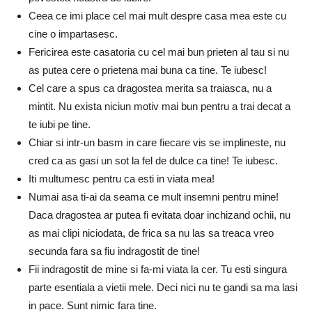
Ceea ce imi place cel mai mult despre casa mea este cu
cine o impartasesc.
Fericirea este casatoria cu cel mai bun prieten al tau si nu
as putea cere o prietena mai buna ca tine. Te iubesc!
Cel care a spus ca dragostea merita sa traiasca, nu a
mintit. Nu exista niciun motiv mai bun pentru a trai decat a
te iubi pe tine.
Chiar si intr-un basm in care fiecare vis se implineste, nu
cred ca as gasi un sot la fel de dulce ca tine! Te iubesc.
Iti multumesc pentru ca esti in viata mea!
Numai asa ti-ai da seama ce mult insemni pentru mine!
Daca dragostea ar putea fi evitata doar inchizand ochii, nu
as mai clipi niciodata, de frica sa nu las sa treaca vreo
secunda fara sa fiu indragostit de tine!
Fii indragostit de mine si fa-mi viata la cer. Tu esti singura
parte esentiala a vietii mele. Deci nici nu te gandi sa ma lasi
in pace. Sunt nimic fara tine.