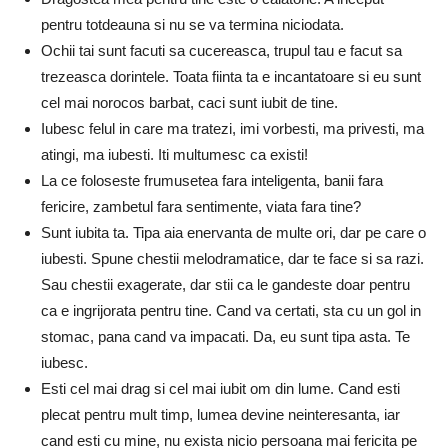
pentru totdeauna si nu se va termina niciodata.
Ochii tai sunt facuti sa cucereasca, trupul tau e facut sa
trezeasca dorintele. Toata fiinta ta e incantatoare si eu sunt
cel mai norocos barbat, caci sunt iubit de tine.
Iubesc felul in care ma tratezi, imi vorbesti, ma privesti, ma
atingi, ma iubesti. Iti multumesc ca existi!
La ce foloseste frumusetea fara inteligenta, banii fara
fericire, zambetul fara sentimente, viata fara tine?
Sunt iubita ta. Tipa aia enervanta de multe ori, dar pe care o
iubesti. Spune chestii melodramatice, dar te face si sa razi.
Sau chestii exagerate, dar stii ca le gandeste doar pentru
ca e ingrijorata pentru tine. Cand va certati, sta cu un gol in
stomac, pana cand va impacati. Da, eu sunt tipa asta. Te
iubesc.
Esti cel mai drag si cel mai iubit om din lume. Cand esti
plecat pentru mult timp, lumea devine neinteresanta, iar
cand esti cu mine, nu exista nicio persoana mai fericita pe