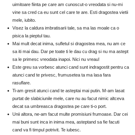
uimitoare fiinta pe care am cunoscut-o vreodata si nu-mi
vine sa cred ca eu sunt cel care te are. Esti dragostea vietii
mele, iubito.
Visez la caldura imbratisarii tale, sa ma las moale ca o
pisica la pieptul tau.
Mai mult decat inima, sufletul si dragostea mea, nu am ce
sa iti mai dau. Dar pe toate ti le dau cu drag si nu ma astept
sa le primesc vreodata inapoi. Nici nu vreau!
Este greu sa vorbesc atunci cand sunt indragostit pentru ca
atunci cand te privesc, frumusetea ta ma lasa fara
rasuflare.
Ti-am gresit atunci cand te asteptai mai putin. M-am lasat
purtat de slabiciunile mele, care nu au facut nimic altceva
decat sa umbreasca dragostea pe care ti-o port.
Unii altora, ne-am facut multe promisiuni frumoase. Dar cei
mai buni sunt inca in inima mea, asteptand sa fie facuti
cand va fi timpul potrivit. Te iubesc.