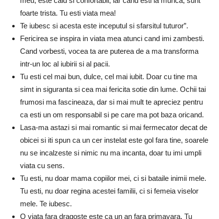
meu, este cald si confortabil, iar cand esti la munca, sunt
foarte trista. Tu esti viata mea!
Te iubesc si acesta este inceputul si sfarsitul tuturor”.
Fericirea se inspira in viata mea atunci cand imi zambesti.
Cand vorbesti, vocea ta are puterea de a ma transforma
intr-un loc al iubirii si al pacii.
Tu esti cel mai bun, dulce, cel mai iubit. Doar cu tine ma
simt in siguranta si cea mai fericita sotie din lume. Ochii tai
frumosi ma fascineaza, dar si mai mult te apreciez pentru
ca esti un om responsabil si pe care ma pot baza oricand.
Lasa-ma astazi si mai romantic si mai fermecator decat de
obicei si iti spun ca un cer instelat este gol fara tine, soarele
nu se incalzeste si nimic nu ma incanta, doar tu imi umpli
viata cu sens.
Tu esti, nu doar mama copiilor mei, ci si bataile inimii mele.
Tu esti, nu doar regina acestei familii, ci si femeia viselor
mele. Te iubesc.
O viata fara dragoste este ca un an fara primavara. Tu