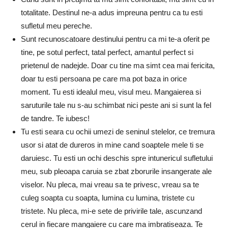
totalitate. Destinul ne-a adus impreuna pentru ca tu esti
sufletul meu pereche.
Sunt recunoscatoare destinului pentru ca mi te-a oferit pe
tine, pe sotul perfect, tatal perfect, amantul perfect si
prietenul de nadejde. Doar cu tine ma simt cea mai fericita,
doar tu esti persoana pe care ma pot baza in orice
moment. Tu esti idealul meu, visul meu. Mangaierea si
saruturile tale nu s-au schimbat nici peste ani si sunt la fel
de tandre. Te iubesc!
Tu esti seara cu ochii umezi de seninul stelelor, ce tremura
usor si atat de dureros in mine cand soaptele mele ti se
daruiesc. Tu esti un ochi deschis spre intunericul sufletului
meu, sub pleoapa caruia se zbat zborurile insangerate ale
viselor. Nu pleca, mai vreau sa te privesc, vreau sa te
culeg soapta cu soapta, lumina cu lumina, tristete cu
tristete. Nu pleca, mi-e sete de privirile tale, ascunzand
cerul in fiecare mangaiere cu care ma imbratiseaza. Te