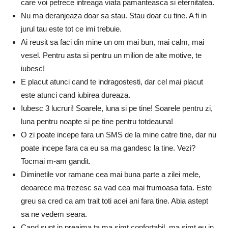
care voi petrece intreaga viata pamanteasca si eternitatea.
Nu ma deranjeaza doar sa stau. Stau doar cu tine. A fi in
jurul tau este tot ce imi trebuie.
Ai reusit sa faci din mine un om mai bun, mai calm, mai
vesel. Pentru asta si pentru un milion de alte motive, te
iubesc!
E placut atunci cand te indragostesti, dar cel mai placut
este atunci cand iubirea dureaza.
Iubesc 3 lucruri! Soarele, luna si pe tine! Soarele pentru zi,
luna pentru noapte si pe tine pentru totdeauna!
O zi poate incepe fara un SMS de la mine catre tine, dar nu
poate incepe fara ca eu sa ma gandesc la tine. Vezi?
Tocmai m-am gandit.
Diminetile vor ramane cea mai buna parte a zilei mele,
deoarece ma trezesc sa vad cea mai frumoasa fata. Este
greu sa cred ca am trait toti acei ani fara tine. Abia astept
sa ne vedem seara.
Cand sunt in preajma ta ma simt confortabil, ma simt eu in