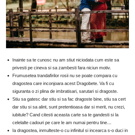
Inainte sa te cunosc nu am stiut niciodata cum este sa
privesti pe cineva si sa zambesti fara niciun motiv.
Frumusetea trandafirilor rosii nu se poate compara cu
dragostea care inconjoara acest Dragobete. Va fi cu
siguranta o zi plina de imbratisari, sarutari si dragoste.
Stiu sa gatesc dar stiu si sa fac dragoste bine, stiu sa cert
dar stiu si sa alint, sunt pretentioasa dar si merit, nu crezi,
iubitule? Cand citesti aceasta carte sa te gandesti si la
celelalte cadouri pe care le am numai pentru tine…
Ia dragostea, inmulteste-o cu infinitul si incearca s-o duci in