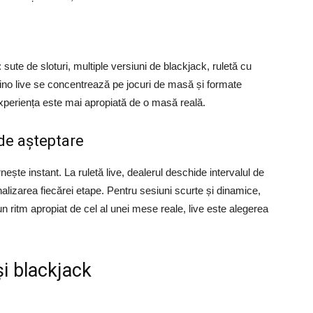
ute de sloturi, multiple versiuni de blackjack, ruletă cu
asino live se concentrează pe jocuri de masă și formate
experiența este mai apropiată de o masă reală.
 de așteptare
rnește instant. La ruletă live, dealerul deschide intervalul de
finalizarea fiecărei etape. Pentru sesiuni scurte și dinamice,
n ritm apropiat de cel al unei mese reale, live este alegerea
i blackjack