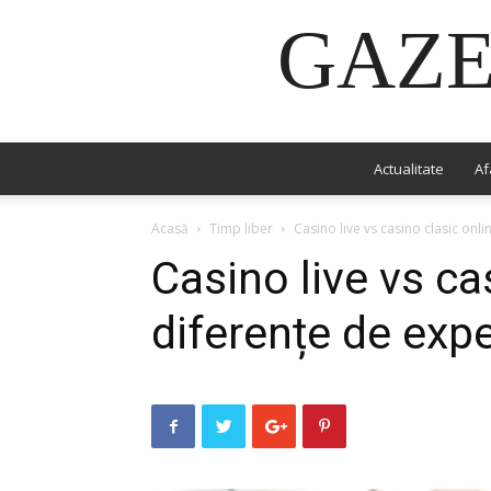
GAZE
Actualitate
Af
Acasă
Timp liber
Casino live vs casino clasic onl
Casino live vs ca
diferențe de exp