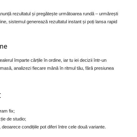
l anunță rezultatul și pregătește următoarea rundă – urmărești
online, sistemul generează rezultatul instant și poți lansa rapid
ine
ealerul împarte cărțile în ordine, iar tu iei decizii într-un
la masă, analizezi fiecare mână în ritmul tău, fără presiunea
t
ram fix;
cție de studio;
, deoarece condițiile pot diferi între cele două variante.