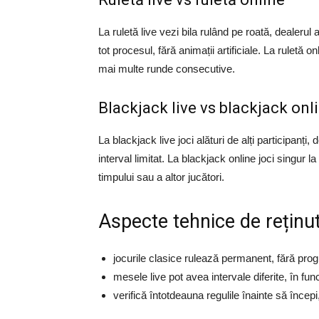
La ruletă live vezi bila rulând pe roată, dealeru
tot procesul, fără animații artificiale. La ruletă 
mai multe runde consecutive.
Blackjack live vs blackjack onl
La blackjack live joci alături de alți participanți, d
interval limitat. La blackjack online joci singur 
timpului sau a altor jucători.
Aspecte tehnice de reținu
jocurile clasice rulează permanent, fără prog
mesele live pot avea intervale diferite, în fun
verifică întotdeauna regulile înainte să începi