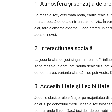
1. Atmosferă și senzația de pr
La mesele live, vezi roata reală, cărțile reale și
mai apropiată de cea dintr-un cazino fizic. În var
clar, fără elemente externe. Dacă preferi un ecra
acestei nevoi.
2. Interacțiunea socială
La jocurile clasice joci singur, nimeni nu îți infl
scrie mesaje în chat, poți saluta dealerul și po
concentrarea, varianta clasică ți se potrivește.
3. Accesibilitate și flexibilitate
Jocurile clasice rulează ușor pe majoritatea dis
chiar și pe conexiuni medii. Mesele live foloses
pentru runde fluide. Dacă joci des de pe mobil, di