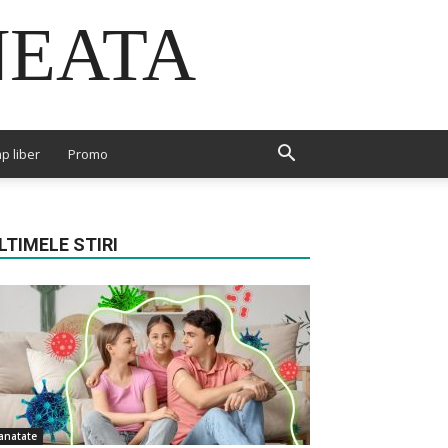
NEATA
p liber
Promo
LTIMELE STIRI
anatate