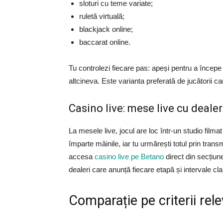
sloturi cu teme variate;
ruletă virtuală;
blackjack online;
baccarat online.
Tu controlezi fiecare pas: apeși pentru a începe 
altcineva. Este varianta preferată de jucătorii car
Casino live: mese live cu dealer
La mesele live, jocul are loc într-un studio filma
împarte mâinile, iar tu urmărești totul prin tran
accesa
casino live pe Betano
direct din secțiune
dealeri care anunță fiecare etapă și intervale cla
Comparație pe criterii rel