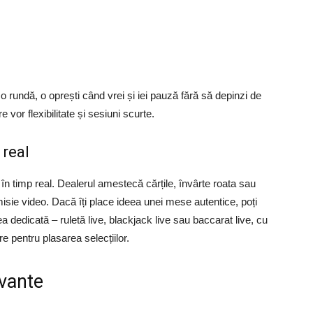
o rundă, o oprești când vrei și iei pauză fără să depinzi de
e vor flexibilitate și sesiuni scurte.
 real
t în timp real. Dealerul amestecă cărțile, învârte roata sau
smisie video. Dacă îți place ideea unei mese autentice, poți
a dedicată – ruletă live, blackjack live sau baccarat live, cu
re pentru plasarea selecțiilor.
evante