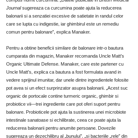
Journal
sugereaza ca curcumina poate ajuta la reducerea
balonarii si a senzatiei excesive de satietate in randul celor
care se lupta cu indigestie, iar ghimbirul este un remediu
comun pentru balonare”, explica Manaker.
Pentru a obtine beneficii similare de balonare intr-o bautura
cumparata din magazin, Manaker recomanda Uncle Matt’s
Organic Ultimate Defense. Manaker, care este partener cu
Uncle Matt’s, explica ca bautura a fost formulata avand in
vedere sprijinul imunitar, dar unele dintre ingredientele folosite
pot avea si un efect surprinzator asupra balonarii. „Acest suc
organic de portocale contine turmeric organic, ghimbir si
probiotice vii—trei ingrediente care pot oferi suport pentru
balonare. Probioticele pot ajuta la sustinerea unei microbiote
intestinale sanatoase si echilibrate, ceea ce poate ajuta la
reducerea balonarii pentru anumite persoane. Dovezile
sugereaza un dezechilibru al „bunului”. „si bacteriile „rele” din