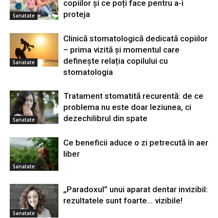
copiilor și ce poți face pentru a-i
proteja
Sanatate
Clinică stomatologică dedicată copiilor
– prima vizită și momentul care
definește relația copilului cu
Sanatate
stomatologia
Tratament stomatită recurentă: de ce
problema nu este doar leziunea, ci
dezechilibrul din spate
Sanatate
Ce beneficii aduce o zi petrecută în aer
liber
Sanatate
„Paradoxul” unui aparat dentar invizibil:
rezultatele sunt foarte… vizibile!
Sanatate