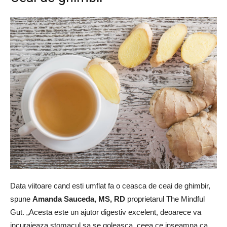
Data viitoare cand esti umflat fa o ceasca de ceai de ghimbir,
spune
Amanda Sauceda, MS, RD
proprietarul The Mindful
Gut. „Acesta este un ajutor digestiv excelent, deoarece va
incurajeaza stomacul sa se goleasca, ceea ce inseamna ca