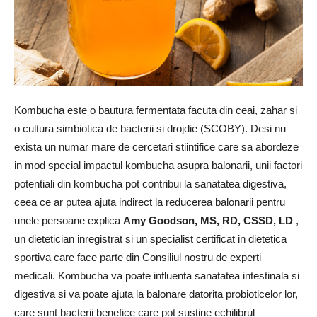
Kombucha este o bautura fermentata facuta din ceai, zahar si
o cultura simbiotica de bacterii si drojdie (SCOBY). Desi nu
exista un numar mare de cercetari stiintifice care sa abordeze
in mod special impactul kombucha asupra balonarii, unii factori
potentiali din kombucha pot contribui la sanatatea digestiva,
ceea ce ar putea ajuta indirect la reducerea balonarii pentru
unele persoane explica
Amy Goodson, MS, RD, CSSD, LD
,
un dietetician inregistrat si un specialist certificat in dietetica
sportiva care face parte din Consiliul nostru de experti
medicali. Kombucha va poate influenta sanatatea intestinala si
digestiva si va poate ajuta la balonare datorita probioticelor lor,
care sunt bacterii benefice care pot sustine echilibrul