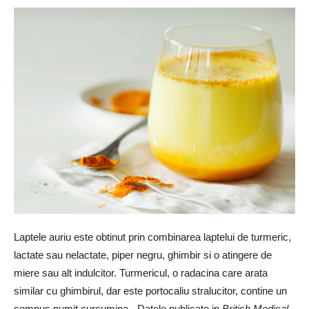
Laptele auriu este obtinut prin combinarea laptelui de turmeric,
lactate sau nelactate, piper negru, ghimbir si o atingere de
miere sau alt indulcitor. Turmericul, o radacina care arata
similar cu ghimbirul, dar este portocaliu stralucitor, contine un
compus numit curcumina. „Datele publicate in
British Medical