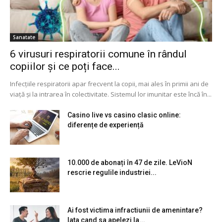
Sanatate
6 virusuri respiratorii comune în rândul
copiilor și ce poți face...
Infecțiile respiratorii apar frecvent la copii, mai ales în primii ani de
viață și la intrarea în colectivitate. Sistemul lor imunitar este încă în...
Casino live vs casino clasic online:
diferențe de experiență
10.000 de abonați în 47 de zile. LeVioN
rescrie regulile industriei...
Ai fost victima infractiunii de amenintare?
Iata cand sa apelezi la...