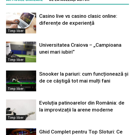
Casino live vs casino clasic online:
diferențe de experiență
Timp liber
Universitatea Craiova – „Campioana
unei mari iubiri”
Timp liber
Snooker la pariuri: cum funcționează și
de ce câștigă tot mai mulți fani
Timp liber
Evoluția patinoarelor din România: de
la improvizații la arene moderne
Timp liber
Ghid Complet pentru Top Sloturi: Ce