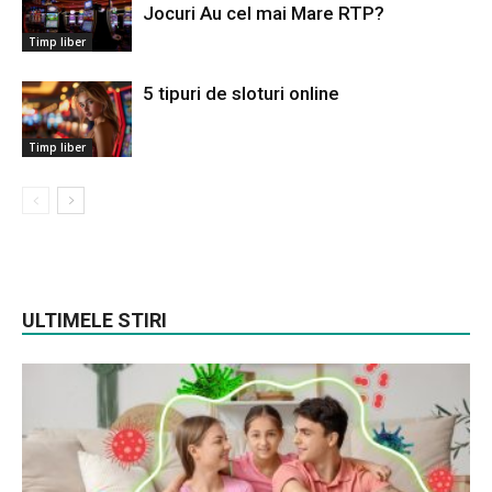
Jocuri Au cel mai Mare RTP?
Timp liber
5 tipuri de sloturi online
Timp liber
ULTIMELE STIRI