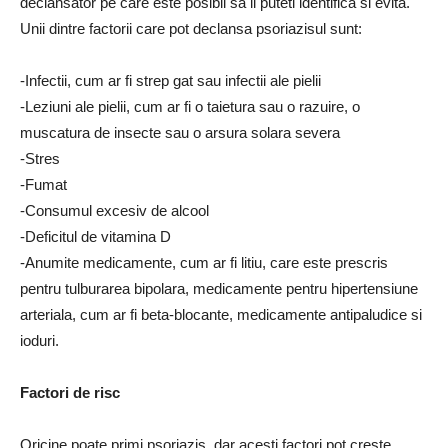
declansator pe care este posibil sa il puteti identifica si evita.
Unii dintre factorii care pot declansa psoriazisul sunt:
-Infectii, cum ar fi strep gat sau infectii ale pielii
-Leziuni ale pielii, cum ar fi o taietura sau o razuire, o
muscatura de insecte sau o arsura solara severa
-Stres
-Fumat
-Consumul excesiv de alcool
-Deficitul de vitamina D
-Anumite medicamente, cum ar fi litiu, care este prescris
pentru tulburarea bipolara, medicamente pentru hipertensiune
arteriala, cum ar fi beta-blocante, medicamente antipaludice si
ioduri.
Factori de risc
Oricine poate primi psoriazis, dar acești factori pot crește