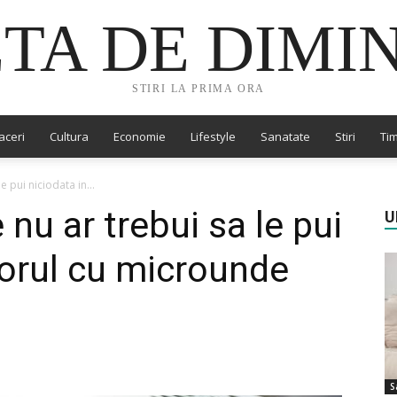
TA DE DIMI
STIRI LA PRIMA ORA
aceri
Cultura
Economie
Lifestyle
Sanatate
Stiri
Tim
e pui niciodata in...
 nu ar trebui sa le pui
U
torul cu microunde
S