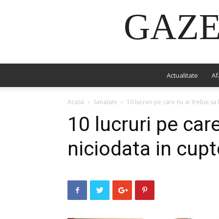
GAZE
Actualitate
Af
Acasă
Sanatate
10 lucruri pe care nu ar trebui sa l
10 lucruri pe care
niciodata in cup