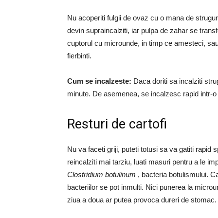
Nu acoperiti fulgii de ovaz cu o mana de struguri 
devin supraincalziti, iar pulpa de zahar se trans
cuptorul cu microunde, in timp ce amesteci, sau
fierbinti.
Cum se incalzeste:
Daca doriti sa incalziti stru
minute. De asemenea, se incalzesc rapid intr-o 
Resturi de cartofi
Nu va faceti griji, puteti totusi sa va gatiti rap
reincalziti mai tarziu, luati masuri pentru a le 
Clostridium botulinum
, bacteria botulismului. Ca
bacteriilor se pot inmulti. Nici punerea la microun
ziua a doua ar putea provoca dureri de stomac.