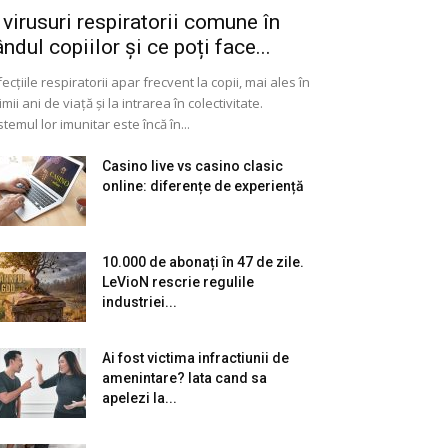
 virusuri respiratorii comune în
ândul copiilor și ce poți face...
fecțiile respiratorii apar frecvent la copii, mai ales în
imii ani de viață și la intrarea în colectivitate.
stemul lor imunitar este încă în...
Casino live vs casino clasic
online: diferențe de experiență
10.000 de abonați în 47 de zile.
LeVioN rescrie regulile
industriei...
Ai fost victima infractiunii de
amenintare? Iata cand sa
apelezi la...