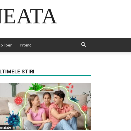
NEATA
p liber
Promo
LTIMELE STIRI
anatate