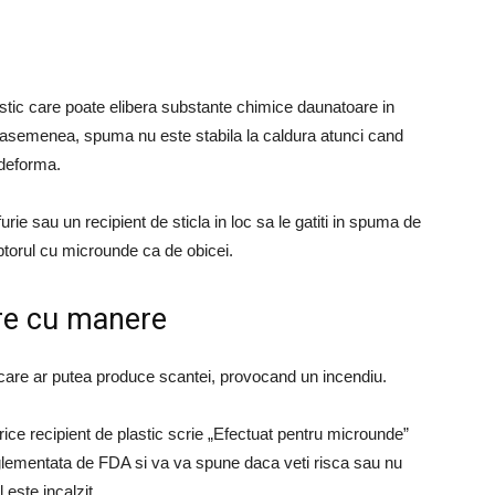
stic care poate elibera substante chimice daunatoare in
De asemenea, spuma nu este stabila la caldura atunci cand
 deforma.
urie sau un recipient de sticla in loc sa le gatiti in spuma de
uptorul cu microunde ca de obicei.
re cu manere
 care ar putea produce scantei, provocand un incendiu.
rice recipient de plastic scrie „Efectuat pentru microunde”
reglementata de FDA si va va spune daca veti risca sau nu
este incalzit.