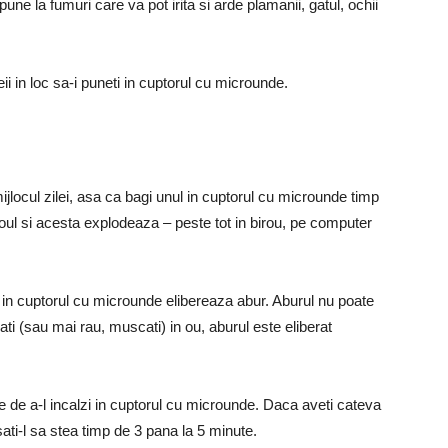
e la fumuri care va pot irita si arde plamanii, gatul, ochii
deii in loc sa-i puneti in cuptorul cu microunde.
ijlocul zilei, asa ca bagi unul in cuptorul cu microunde timp
oul si acesta explodeaza – peste tot in birou, pe computer
te in cuptorul cu microunde elibereaza abur. Aburul nu poate
ti (sau mai rau, muscati) in ou, aburul este eliberat
inte de a-l incalzi in cuptorul cu microunde. Daca aveti cateva
asati-l sa stea timp de 3 pana la 5 minute.