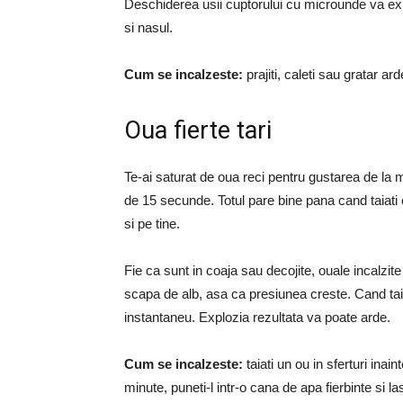
Deschiderea usii cuptorului cu microunde va expun
si nasul.
Cum se incalzeste:
prajiti, caleti sau gratar ar
Oua fierte tari
Te-ai saturat de oua reci pentru gustarea de la m
de 15 secunde. Totul pare bine pana cand taiati 
si pe tine.
Fie ca sunt in coaja sau decojite, ouale incalzi
scapa de alb, asa ca presiunea creste. Cand taia
instantaneu. Explozia rezultata va poate arde.
Cum se incalzeste:
taiati un ou in sferturi ina
minute, puneti-l intr-o cana de apa fierbinte si l