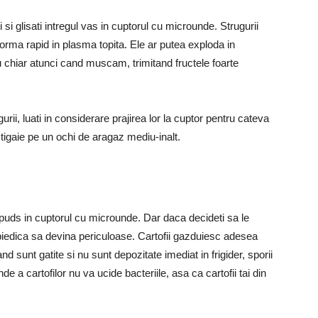
si glisati intregul vas in cuptorul cu microunde. Strugurii
forma rapid in plasma topita. Ele ar putea exploda in
 chiar atunci cand muscam, trimitand fructele foarte
gurii, luati in considerare prajirea lor la cuptor pentru cateva
tigaie pe un ochi de aragaz mediu-inalt.
id spuds in cuptorul cu microunde. Dar daca decideti sa le
impiedica sa devina periculoase. Cartofii gazduiesc adesea
nd sunt gatite si nu sunt depozitate imediat in frigider, sporii
de a cartofilor nu va ucide bacteriile, asa ca cartofii tai din