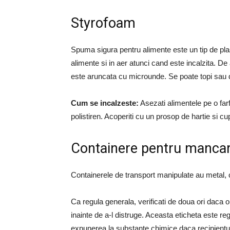
Styrofoam
Spuma sigura pentru alimente este un tip de pla
alimente si in aer atunci cand este incalzita. 
este aruncata cu microunde. Se poate topi sau
Cum se incalzeste:
Asezati alimentele pe o farf
polistiren. Acoperiti cu un prosop de hartie si c
Containere pentru manca
Containerele de transport manipulate au metal,
Ca regula generala, verificati de doua ori daca o
inainte de a-l distruge. Aceasta eticheta este 
expunerea la substante chimice daca recipientul 