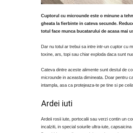
Cuptorul cu microunde este o minune a tehn
gheata la fierbinte in cateva secunde. Reduce
totul face munca bucatarului de acasa mai u
Dar nu totul ar trebui sa intre intr-un cuptor cu 
toxine, ars, topi sau chiar exploda daca sunt nu
Cateva dintre aceste alimente sunt destul de comu
microunde in aceasta dimineata. Doar pentru c
intampla, asa ca protejeaza-te pe tine si pe ceila
Ardei iuti
Ardeii rosii iute, portocalii sau verzi contin un
incalziti, in special soiurile ultra-iute, capsaic