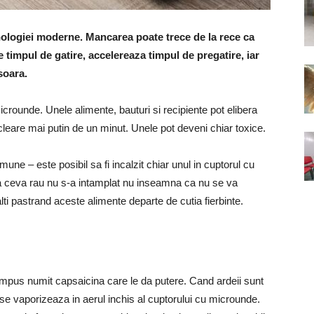
ologiei moderne. Mancarea poate trece de la rece ca
 timpul de gatire, accelereaza timpul de pregatire, iar
soara.
microunde. Unele alimente, bauturi si recipiente pot elibera
cleare mai putin de un minut. Unele pot deveni chiar toxice.
ne – este posibil sa fi incalzit chiar unul in cuptorul cu
a ceva rau nu s-a intamplat nu inseamna ca nu se va
lti pastrand aceste alimente departe de cutia fierbinte.
 compus numit capsaicina care le da putere. Cand ardeii sunt
ina se vaporizeaza in aerul inchis al cuptorului cu microunde.