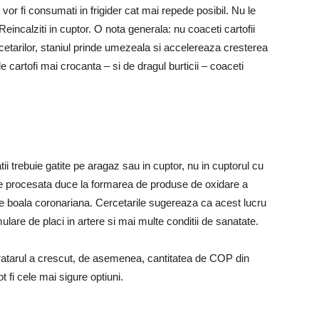
u vor fi consumati in frigider cat mai repede posibil. Nu le
Reincalziti in cuptor. O nota generala: nu coaceti cartofii
cetarilor, staniul prinde umezeala si accelereaza cresterea
e cartofi mai crocanta – si de dragul burticii – coaceti
ii trebuie gatite pe aragaz sau in cuptor, nu in cuptorul cu
e procesata duce la formarea de produse de oxidare a
de boala coronariana. Cercetarile sugereaza ca acest lucru
lare de placi in artere si mai multe conditii de sanatate.
ratarul a crescut, de asemenea, cantitatea de COP din
 fi cele mai sigure optiuni.