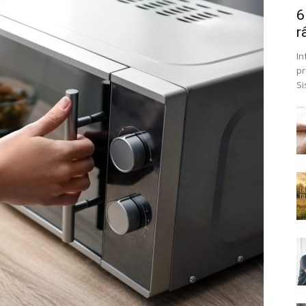
6
r
In
pr
Si