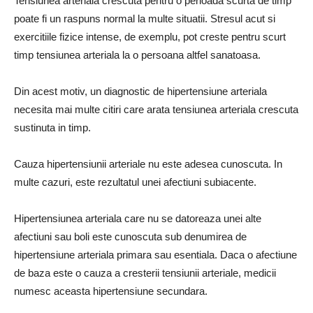
Tensiunea arteriala crescuta pentru o perioada scurta de timp
poate fi un raspuns normal la multe situatii. Stresul acut si
exercitiile fizice intense, de exemplu, pot creste pentru scurt
timp tensiunea arteriala la o persoana altfel sanatoasa.
Din acest motiv, un diagnostic de hipertensiune arteriala
necesita mai multe citiri care arata tensiunea arteriala crescuta
sustinuta in timp.
Cauza hipertensiunii arteriale nu este adesea cunoscuta. In
multe cazuri, este rezultatul unei afectiuni subiacente.
Hipertensiunea arteriala care nu se datoreaza unei alte
afectiuni sau boli este cunoscuta sub denumirea de
hipertensiune arteriala primara sau esentiala. Daca o afectiune
de baza este o cauza a cresterii tensiunii arteriale, medicii
numesc aceasta hipertensiune secundara.