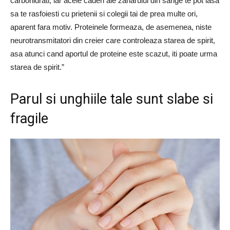
carbohidrati, iar acele caderi ale zaharului din sange te pot lasa
sa te rasfoiesti cu prietenii si colegii tai de prea multe ori,
aparent fara motiv. Proteinele formeaza, de asemenea, niste
neurotransmitatori din creier care controleaza starea de spirit,
asa atunci cand aportul de proteine ​​este scazut, iti poate urma
starea de spirit.”
Parul si unghiile tale sunt slabe si
fragile