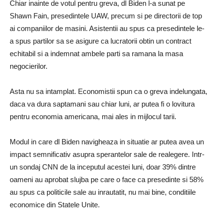
Chiar inainte de votul pentru greva, dl Biden l-a sunat pe
Shawn Fain, presedintele UAW, precum si pe directorii de top
ai companiilor de masini. Asistentii au spus ca presedintele le-
a spus partilor sa se asigure ca lucratorii obtin un contract
echitabil si a indemnat ambele parti sa ramana la masa
negocierilor.
Asta nu sa intamplat. Economistii spun ca o greva indelungata,
daca va dura saptamani sau chiar luni, ar putea fi o lovitura
pentru economia americana, mai ales in mijlocul tarii.
Modul in care dl Biden navigheaza in situatie ar putea avea un
impact semnificativ asupra sperantelor sale de realegere. Intr-
un sondaj CNN de la inceputul acestei luni, doar 39% dintre
oameni au aprobat slujba pe care o face ca presedinte si 58%
au spus ca politicile sale au inrautatit, nu mai bine, conditiile
economice din Statele Unite.