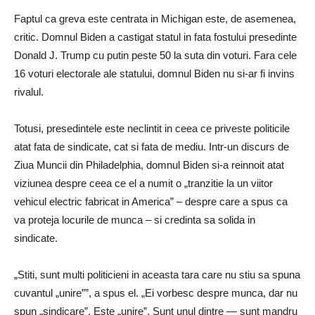
Faptul ca greva este centrata in Michigan este, de asemenea,
critic. Domnul Biden a castigat statul in fata fostului presedinte
Donald J. Trump cu putin peste 50 la suta din voturi. Fara cele
16 voturi electorale ale statului, domnul Biden nu si-ar fi invins
rivalul.
Totusi, presedintele este neclintit in ceea ce priveste politicile
atat fata de sindicate, cat si fata de mediu. Intr-un discurs de
Ziua Muncii din Philadelphia, domnul Biden si-a reinnoit atat
viziunea despre ceea ce el a numit o „tranzitie la un viitor
vehicul electric fabricat in America” – despre care a spus ca
va proteja locurile de munca – si credinta sa solida in
sindicate.
„Stiti, sunt multi politicieni in aceasta tara care nu stiu sa spuna
cuvantul „unire””, a spus el. „Ei vorbesc despre munca, dar nu
spun „sindicare”. Este „unire”. Sunt unul dintre — sunt mandru