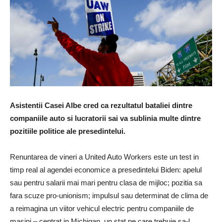
Asistentii Casei Albe cred ca rezultatul bataliei dintre
companiile auto si lucratorii sai va sublinia multe dintre
pozitiile politice ale presedintelui.
Renuntarea de vineri a United Auto Workers este un test in
timp real al agendei economice a presedintelui Biden: apelul
sau pentru salarii mai mari pentru clasa de mijloc; pozitia sa
fara scuze pro-unionism; impulsul sau determinat de clima de
a reimagina un viitor vehicul electric pentru companiile de
masini – centrat in Michigan, un stat pe care trebuie sa-l