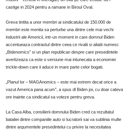
castige in 2024 pentru a ramane in Biroul Oval.
Greva tintita a unor membri ai sindicatului de 150.000 de
membri este menita sa perturbe una dintre cele mai vechi
industrii ale Americii, intr-un moment in care domnul Biden
accentueaza contrastul dintre ceea ce rivalii si aliatii numesc
„Bidenomics” si un plan republican despre care presedintele
avertizeaza ca este o versiune mai intunecata a economiei
trickle-down care ii aduce in mare parte celor bogati.
„Planul lor – MAGAnomics – este mai extrem decat orice a
vazut America pana acum”, a spus dl Biden joi, cu doar cateva
ore inainte ca sindicatul sa voteze pentru greva.
La Casa Alba, consilierii domnului Biden cred ca rezultatul
bataliei dintre companiile auto si lucratorii sai va sublinia multe
dintre argumentele presedintelui cu privire la necesitatea