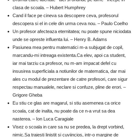
clasa de scoala. – Hubert Humphrey
Cand il face pe cineva sa descopere ceva, profesorul
descopera si el in cele din urma ceva nou. – Paulo Coelho
Un profesor afecteaza eternitatea; nu poate spune niciodata
unde se opreste influenta lui. – Henry B. Adams
Pasiunea mea pentru matematici m-a subjugat de copil,
marcandu-mi intreaga existenta.Ca elev, apoi ca student,
iar mai tarziu ca profesor, nu m-am impacat defel cu
insusirea superficiala a notiunilor de matematica, dar mai
ales cu modul de prezentare de catre profesori, care sigur
respectau manualele, neclare si confuze, pline de erori. –
Grigore Gheba
Eu stiu ce glas are magarul, si stiu asemenea ca orice
scoala, cat de inalta, nu poate da ce n-a vrut sa dea
nasterea. – Ion Luca Caragiale
Visez o scoala in care sa nu se predea, la drept vorbind,
nimic.Sa traiesti linistit si cuviincios, intr-o margine de