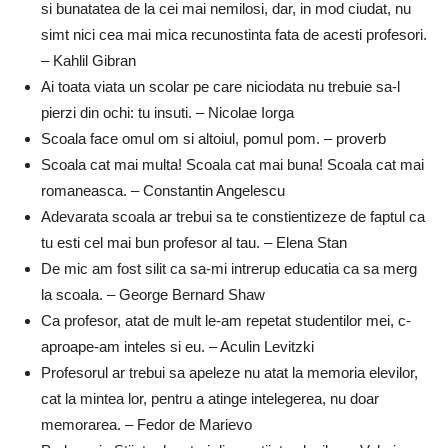
si bunatatea de la cei mai nemilosi, dar, in mod ciudat, nu
simt nici cea mai mica recunostinta fata de acesti profesori.
– Kahlil Gibran
Ai toata viata un scolar pe care niciodata nu trebuie sa-l
pierzi din ochi: tu insuti. – Nicolae Iorga
Scoala face omul om si altoiul, pomul pom. – proverb
Scoala cat mai multa! Scoala cat mai buna! Scoala cat mai
romaneasca. – Constantin Angelescu
Adevarata scoala ar trebui sa te constientizeze de faptul ca
tu esti cel mai bun profesor al tau. – Elena Stan
De mic am fost silit ca sa-mi intrerup educatia ca sa merg
la scoala. – George Bernard Shaw
Ca profesor, atat de mult le-am repetat studentilor mei, c-
aproape-am inteles si eu. – Aculin Levitzki
Profesorul ar trebui sa apeleze nu atat la memoria elevilor,
cat la mintea lor, pentru a atinge intelegerea, nu doar
memorarea. – Fedor de Marievo