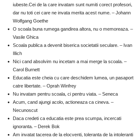
iubeste.Cei de la care invatam sunt numiti corect profesori,
dar nu toti cei care ne invata merita acest nume. – Johann
Wolfgang Goethe
O scoala buna rumega gandirea altora, nu o memoreaza. –
Vasile Ghica
Scoala publica a devenit biserica societatii seculare. – Ivan
Illich
Nici cand absolvim nu incetam a mai merge la scoala. –
Carol Burnett
Educatia este cheia cu care deschidem lumea, un pasaport
catre libertate. – Oprah Winfrey
Nu invatam pentru scoala, ci pentru viata. – Seneca
Acum, cand ajungi acolo, actioneaza ca cineva. –
Necunoscut
Daca credeti ca educatia este prea scumpa, incercati
ignoranta. – Derek Bok
Am invatat tacerea de la elocventi, toleranta de la intoleranti