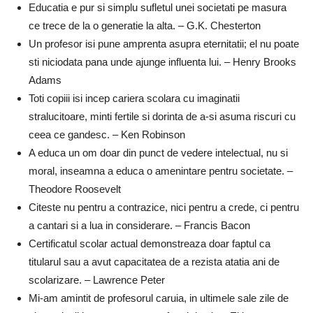
Educatia e pur si simplu sufletul unei societati pe masura
ce trece de la o generatie la alta. – G.K. Chesterton
Un profesor isi pune amprenta asupra eternitatii; el nu poate
sti niciodata pana unde ajunge influenta lui. – Henry Brooks
Adams
Toti copiii isi incep cariera scolara cu imaginatii
stralucitoare, minti fertile si dorinta de a-si asuma riscuri cu
ceea ce gandesc. – Ken Robinson
A educa un om doar din punct de vedere intelectual, nu si
moral, inseamna a educa o amenintare pentru societate. –
Theodore Roosevelt
Citeste nu pentru a contrazice, nici pentru a crede, ci pentru
a cantari si a lua in considerare. – Francis Bacon
Certificatul scolar actual demonstreaza doar faptul ca
titularul sau a avut capacitatea de a rezista atatia ani de
scolarizare. – Lawrence Peter
Mi-am amintit de profesorul caruia, in ultimele sale zile de