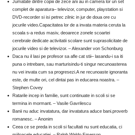
Jumatate dintre copiii de zece ani au in camera lor un set
complet de aparatura– televizor, computer, playstation si
DVD-recorder si isi petrec zilnic in jur de doua ore cu
jocurile video.Capacitatea lor de a invata materia ceruta la
scoala s-a redus masiv, deoarece zonele scoartei
cerebrale dedicate activitatii scolare sunt suprasolicitate de
jocurile video si de televizor. – Alexander von Schonburg
Daca nu il lasi pe profesor sa afle cat stii– lasandu-i sa iti
puna o intrebare, sau marturisindu-ti singur necunoasterea
nu vei invata cum sa progresezi.A ne recunoaste ignoranta
este, de multe ori, cel dintai pas in educarea noastra. –
Stephen Covey
Ratarile incep in familie, sunt continuate in scoli si se
termina in mormant. – Vasile Gavrilescu
Banii nu aduc invatatura, dar invatatura aduce bani.proverb
romanesc. – Anonim
Ceea ce se preda in scoli si facultati nu sunt educatia, ci
mijloacele educatiei. – Ralph Waldo Emerson