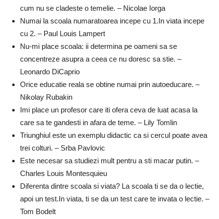
cum nu se cladeste o temelie. – Nicolae Iorga
Numai la scoala numaratoarea incepe cu 1.In viata incepe
cu 2. – Paul Louis Lampert
Nu-mi place scoala: ii determina pe oameni sa se
concentreze asupra a ceea ce nu doresc sa stie. –
Leonardo DiCaprio
Orice educatie reala se obtine numai prin autoeducare. –
Nikolay Rubakin
Imi place un profesor care iti ofera ceva de luat acasa la
care sa te gandesti in afara de teme. – Lily Tomlin
Triunghiul este un exemplu didactic ca si cercul poate avea
trei colturi. – Srba Pavlovic
Este necesar sa studiezi mult pentru a sti macar putin. –
Charles Louis Montesquieu
Diferenta dintre scoala si viata? La scoala ti se da o lectie,
apoi un test.In viata, ti se da un test care te invata o lectie. –
Tom Bodelt