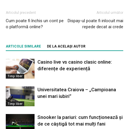
Articolul precedent
Articolul următor
Cum poate fi închis un cont pe
Dispay-ul poate fi inlocuit mai
o platformă online?
repede decat ai crede
ARTICOLE SIMILARE
DE LA ACELAȘI AUTOR
Casino live vs casino clasic online:
diferențe de experiență
Timp liber
Universitatea Craiova – „Campioana
unei mari iubiri”
Timp liber
Snooker la pariuri: cum funcționează și
de ce câștigă tot mai mulți fani