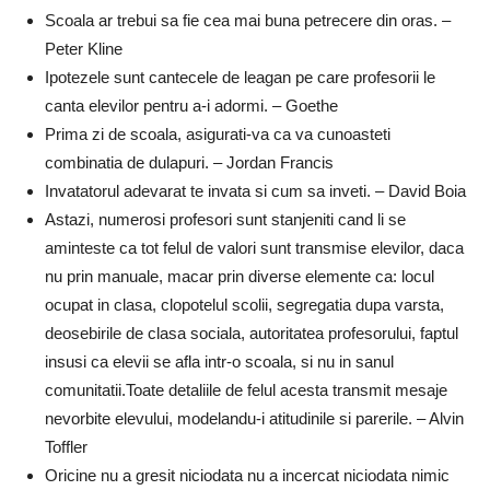
Scoala ar trebui sa fie cea mai buna petrecere din oras. –
Peter Kline
Ipotezele sunt cantecele de leagan pe care profesorii le
canta elevilor pentru a-i adormi. – Goethe
Prima zi de scoala, asigurati-va ca va cunoasteti
combinatia de dulapuri. – Jordan Francis
Invatatorul adevarat te invata si cum sa inveti. – David Boia
Astazi, numerosi profesori sunt stanjeniti cand li se
aminteste ca tot felul de valori sunt transmise elevilor, daca
nu prin manuale, macar prin diverse elemente ca: locul
ocupat in clasa, clopotelul scolii, segregatia dupa varsta,
deosebirile de clasa sociala, autoritatea profesorului, faptul
insusi ca elevii se afla intr-o scoala, si nu in sanul
comunitatii.Toate detaliile de felul acesta transmit mesaje
nevorbite elevului, modelandu-i atitudinile si parerile. – Alvin
Toffler
Oricine nu a gresit niciodata nu a incercat niciodata nimic