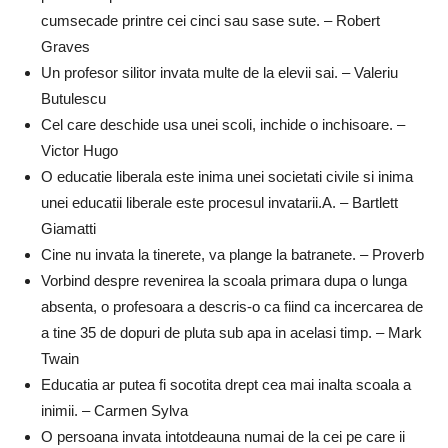
cumsecade printre cei cinci sau sase sute. – Robert
Graves
Un profesor silitor invata multe de la elevii sai. – Valeriu
Butulescu
Cel care deschide usa unei scoli, inchide o inchisoare. –
Victor Hugo
O educatie liberala este inima unei societati civile si inima
unei educatii liberale este procesul invatarii.A. – Bartlett
Giamatti
Cine nu invata la tinerete, va plange la batranete. – Proverb
Vorbind despre revenirea la scoala primara dupa o lunga
absenta, o profesoara a descris-o ca fiind ca incercarea de
a tine 35 de dopuri de pluta sub apa in acelasi timp. – Mark
Twain
Educatia ar putea fi socotita drept cea mai inalta scoala a
inimii. – Carmen Sylva
O persoana invata intotdeauna numai de la cei pe care ii