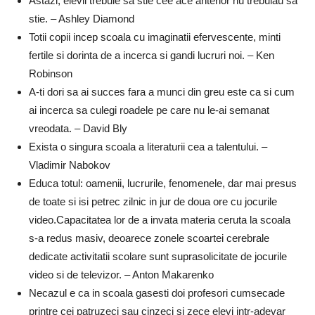
Astazi, elevii trebuie sa stie cee ace anterior nu trebuiau sa
stie. – Ashley Diamond
Totii copii incep scoala cu imaginatii efervescente, minti
fertile si dorinta de a incerca si gandi lucruri noi. – Ken
Robinson
A-ti dori sa ai succes fara a munci din greu este ca si cum
ai incerca sa culegi roadele pe care nu le-ai semanat
vreodata. – David Bly
Exista o singura scoala a literaturii cea a talentului. –
Vladimir Nabokov
Educa totul: oamenii, lucrurile, fenomenele, dar mai presus
de toate si isi petrec zilnic in jur de doua ore cu jocurile
video.Capacitatea lor de a invata materia ceruta la scoala
s-a redus masiv, deoarece zonele scoartei cerebrale
dedicate activitatii scolare sunt suprasolicitate de jocurile
video si de televizor. – Anton Makarenko
Necazul e ca in scoala gasesti doi profesori cumsecade
printre cei patruzeci sau cinzeci si zece elevi intr-adevar