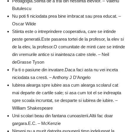
Pedagogia.Stiinta de a trai din nestiinta elevilor. – Valeriu
Butulescu
Nu poti fi niciodata prea bine imbracat sau prea educat. –
Oscar Wilde
Stiinta este o intreprindere cooperativa, care se intinde
peste generatii.Este pasarea tortei de la profesor, la elev si
de la elev, la profesor.O comunitate de minti care se intinde
din vremurile antice si inainteaza catre stele. – Neil
deGrasse Tyson
Fa-ti o pasiune din invatare.Daca faci asta nu vei inceta
niciodata sa cresti. – Anthony J D’Angelo
Iubirea alearga spre iubire asa cum alearga scolarul cat
mai departe de cartile sale; si asa cum tot el se indreapta
spre scoala incruntat, se desparte si iubirea de iubire. –
William Shakespeare
Unii scolari beau din fantana cunoasterii.Altii fac doar
gargara.E.C. – McKenzie
Nimeni nu a murit datorita expunerii timp indelungat la