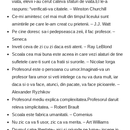
viata, elevii i-au cerut cateva sfaturi de viata.El le-a
raspuns: “verificati-va citatele. – Winston Churchill
Ce-mi amintesc cel mai mult din timpul liceului sunt
amintirile pe care le-am creat cu prietenii. – J.J. Watt
Pe cine doresc sa-i pedepseasca zeii, il fac profesor. –
Seneca
Inveti ceva de zi cu zi daca esti atent. – Ray LeBlond
Scoala cea mai buna este aceea in care vezi alaturi de tine
sufletele care-ti sunt ca fratii si surorile. – Nicolae Iorga
Profesorul este o persoana cu umor.Imaginati-va un
profesor fara umor si veti intelege ca nu va dura mult, iar
daca si o va face, atunci, din pacate, va face picioarele. –
Alexander Ryzhikov
Profesorul mediu explica complexitatea.Profesorul daruit
releva simplicitatea. – Robert Brault
Scoala este fabrica umanitatii. – Comenius
Nu zic ca va fi usor, zic ca va merita. – Art Williams
Drumul catre libertate– aici si oriunde pe lume– incepe in