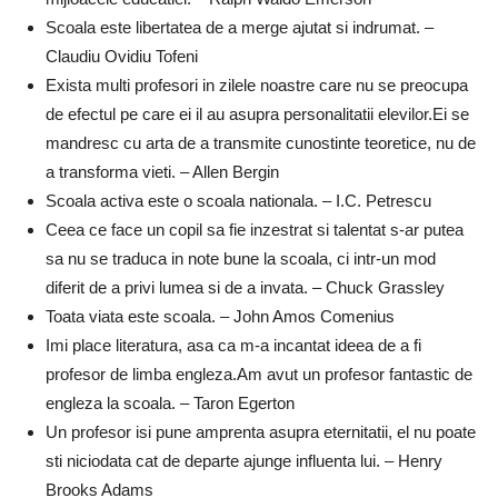
Scoala este libertatea de a merge ajutat si indrumat. –
Claudiu Ovidiu Tofeni
Exista multi profesori in zilele noastre care nu se preocupa
de efectul pe care ei il au asupra personalitatii elevilor.Ei se
mandresc cu arta de a transmite cunostinte teoretice, nu de
a transforma vieti. – Allen Bergin
Scoala activa este o scoala nationala. – I.C. Petrescu
Ceea ce face un copil sa fie inzestrat si talentat s-ar putea
sa nu se traduca in note bune la scoala, ci intr-un mod
diferit de a privi lumea si de a invata. – Chuck Grassley
Toata viata este scoala. – John Amos Comenius
Imi place literatura, asa ca m-a incantat ideea de a fi
profesor de limba engleza.Am avut un profesor fantastic de
engleza la scoala. – Taron Egerton
Un profesor isi pune amprenta asupra eternitatii, el nu poate
sti niciodata cat de departe ajunge influenta lui. – Henry
Brooks Adams