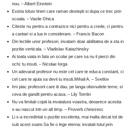
nou. – Albert Einstein
Exista totusi tineri care raman destepti si dupa ce trec prin
scoala. – Vasile Ghica
Citeste nu pentru a contrazice nici pentru a crede, ci pentru
a cantari si a lua in considerare. – Francis Bacon
Din lectiile unor profesori, invatam doar abilitatea de a sta in
pozitie verticala. – Vladislav Katazhinsky
Ai toata viata in fata un scolar pe care sa nu il pierzi din
ochi: tu insuti. – Nicolae Iorga
Un adevarat profesor nu este cel care te educa constant, ci
cel care te ajuta sa devii tu insuti.Mihail A. – Svetlov
Imi plac profesorii care iti dau, pe langa obisnuitele teme, si
ceva de gandit pentru acasa. – Lily Tomlin
Nu va limitati copiii la invatatura voastra, deoarece acestia
s-au nascut intr-un alt timp. – Proverb chinezesc
Li s-a incredintat o pozitie excelenta, mai inalta decat tot de
sub acest soare.Sa fie o lege eterna: invatati totul prin