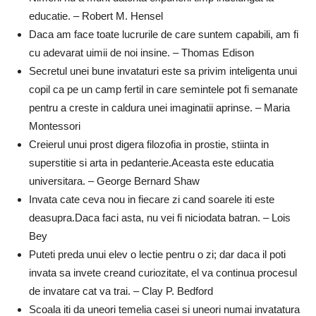
educatie. – Robert M. Hensel
Daca am face toate lucrurile de care suntem capabili, am fi
cu adevarat uimii de noi insine. – Thomas Edison
Secretul unei bune invataturi este sa privim inteligenta unui
copil ca pe un camp fertil in care semintele pot fi semanate
pentru a creste in caldura unei imaginatii aprinse. – Maria
Montessori
Creierul unui prost digera filozofia in prostie, stiinta in
superstitie si arta in pedanterie.Aceasta este educatia
universitara. – George Bernard Shaw
Invata cate ceva nou in fiecare zi cand soarele iti este
deasupra.Daca faci asta, nu vei fi niciodata batran. – Lois
Bey
Puteti preda unui elev o lectie pentru o zi; dar daca il poti
invata sa invete creand curiozitate, el va continua procesul
de invatare cat va trai. – Clay P. Bedford
Scoala iti da uneori temelia casei si uneori numai invatatura