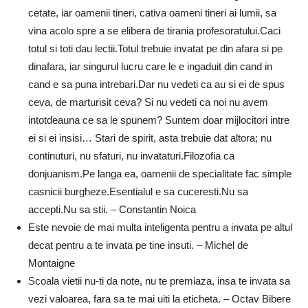
cetate, iar oamenii tineri, cativa oameni tineri ai lumii, sa
vina acolo spre a se elibera de tirania profesoratului.Caci
totul si toti dau lectii.Totul trebuie invatat pe din afara si pe
dinafara, iar singurul lucru care le e ingaduit din cand in
cand e sa puna intrebari.Dar nu vedeti ca au si ei de spus
ceva, de marturisit ceva? Si nu vedeti ca noi nu avem
intotdeauna ce sa le spunem? Suntem doar mijlocitori intre
ei si ei insisi… Stari de spirit, asta trebuie dat altora; nu
continuturi, nu sfaturi, nu invataturi.Filozofia ca
donjuanism.Pe langa ea, oamenii de specialitate fac simple
casnicii burgheze.Esentialul e sa cuceresti.Nu sa
accepti.Nu sa stii. – Constantin Noica
Este nevoie de mai multa inteligenta pentru a invata pe altul
decat pentru a te invata pe tine insuti. – Michel de
Montaigne
Scoala vietii nu-ti da note, nu te premiaza, insa te invata sa
vezi valoarea, fara sa te mai uiti la eticheta. – Octav Bibere