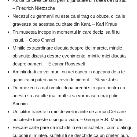
As da tot ceea ce stiu pentru jumatate din ceea ce nu stiu.
– Friedrich Nietzsche
Necazul cu germanii nu este ca ei trag cu obuze, ci ca le
graveaza pe acestea cu citate din Kant. – Karl Kraus
Frumusetea incepe in momentul in care decizi sa fii tu
insuti. – Coco Chanel
Mintile extraordinare discuta despre idei marete, mintile
obisnuite discuta despre evenimente, mintile mici discuta
despre oameni. – Eleanor Roosevelt
Amintindu-ti ca vei muri, nu vei cadea in capcana de a te
gandi ca ai putea avea ceva de pierdut. – Steve Jobs
Dumnezeu i-a dat omului doua urechi si o gura pentru ca
acesta sa asculte mai mult si sa vorbeasca mai putin. –
Anonim
Un cititor traieste o mie de vieti inainte de a muri.Cel care
nu citeste traieste o singura viata. – George R.R. Martin
Fiecare carte pare ca inchide in ea un suflet.Si, cum o atingi
cu ochii si mintea, sufletul ti se deschide ca un prieten bun.