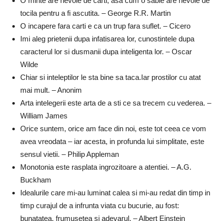
O minte are nevoie de carti, asa cum o sabie are nevoie de
tocila pentru a fi ascutita. – George R.R. Martin
O incapere fara carti e ca un trup fara suflet. – Cicero
Imi aleg prietenii dupa infatisarea lor, cunostintele dupa
caracterul lor si dusmanii dupa inteligenta lor. – Oscar
Wilde
Chiar si inteleptilor le sta bine sa taca.Iar prostilor cu atat
mai mult. – Anonim
Arta intelegerii este arta de a sti ce sa trecem cu vederea. –
William James
Orice suntem, orice am face din noi, este tot ceea ce vom
avea vreodata – iar acesta, in profunda lui simplitate, este
sensul vietii. – Philip Appleman
Monotonia este rasplata ingrozitoare a atentiei. – A.G.
Buckham
Idealurile care mi-au luminat calea si mi-au redat din timp in
timp curajul de a infrunta viata cu bucurie, au fost:
bunatatea, frumusetea si adevarul. – Albert Einstein