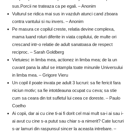
sus.Porcii ne trateaza ca pe egali. – Anonim
Vulturul se ridica mai sus in vazduh atunci cand zboara
contra vantului si nu invers. – Anonim
Pe masura ce copilul creste, relatia devine complexa,
mama luand roluri diferite in viata copilului, de multe ori
crescand intr-o relatie de adult sanatoasa de respect
reciproc. – Sarah Goldberg
Vietuiesc in limba mea, actionez in limba mea; de la un
cuvant pana la altul se intampla toate minunile Universului
in limba mea. – Grigore Vieru
Un copil il poate invata pe adult 3 lucruri: sa fie fericit fara
niciun motiv; sa fie intotdeauna ocupat cu ceva; sa stie
cum sa ceara din tot sufletul lui ceea ce doreste. – Paulo
Coelho
Ai copii, dar ai cu cine ti-ai fi dorit cel mai mult sa-i ai sau i-
ai avut cu cine s-a putut sau chiar s-a nimerit? Cate lucruri
s-ar lamuri din raspunsul sincer la aceasta intrebare. –