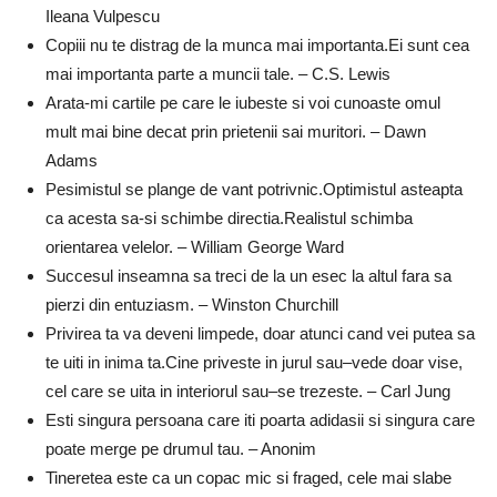
Ileana Vulpescu
Copiii nu te distrag de la munca mai importanta.Ei sunt cea
mai importanta parte a muncii tale. – C.S. Lewis
Arata-mi cartile pe care le iubeste si voi cunoaste omul
mult mai bine decat prin prietenii sai muritori. – Dawn
Adams
Pesimistul se plange de vant potrivnic.Optimistul asteapta
ca acesta sa-si schimbe directia.Realistul schimba
orientarea velelor. – William George Ward
Succesul inseamna sa treci de la un esec la altul fara sa
pierzi din entuziasm. – Winston Churchill
Privirea ta va deveni limpede, doar atunci cand vei putea sa
te uiti in inima ta.Cine priveste in jurul sau–vede doar vise,
cel care se uita in interiorul sau–se trezeste. – Carl Jung
Esti singura persoana care iti poarta adidasii si singura care
poate merge pe drumul tau. – Anonim
Tineretea este ca un copac mic si fraged, cele mai slabe