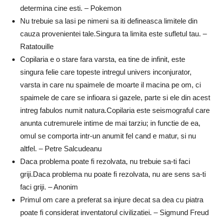
determina cine esti. – Pokemon
Nu trebuie sa lasi pe nimeni sa iti defineasca limitele din
cauza provenientei tale.Singura ta limita este sufletul tau. –
Ratatouille
Copilaria e o stare fara varsta, ea tine de infinit, este
singura felie care topeste intregul univers inconjurator,
varsta in care nu spaimele de moarte il macina pe om, ci
spaimele de care se infioara si gazele, parte si ele din acest
intreg fabulos numit natura.Copilaria este seismograful care
anunta cutremurele intime de mai tarziu; in functie de ea,
omul se comporta intr-un anumit fel cand e matur, si nu
altfel. – Petre Salcudeanu
Daca problema poate fi rezolvata, nu trebuie sa-ti faci
griji.Daca problema nu poate fi rezolvata, nu are sens sa-ti
faci griji. – Anonim
Primul om care a preferat sa injure decat sa dea cu piatra
poate fi considerat inventatorul civilizatiei. – Sigmund Freud