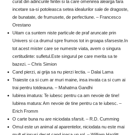
curat din adincurile fiintei si la care omenirea alearga fara
incetare sa-si potoleasca setea idealurilor sale de dragoste,
de bunatate, de frumusete, de perfectiune. – Francesco
Orestano
Uitam ca suntem niste particule de praf aruncate prin
Univers si ca drumul spre frumos tot in groapa sfarseste.In
tot acest mister care se numeste viata, avem o singura
certitudinte: sufletul.Este singurul pe care merita sa te
bazezi. – Chris Simion
Cand pierzi, ai grija sa nu pierzi lectia. – Dalai Lama
Traieste ca si cum ar muri maine, insa invata ca si cum ai
trai pentru totdeauna. – Mahatma Gandhi
Iubirea imatura: Te iubesc pentru ca am nevoie de tine!
Iubirea matura: Am nevoie de tine pentru ca te iubesc. –
Erich Fromm
O carte buna nu are niciodata sfarsit. – R.D. Cumming
Omul este un animal al aparentelor, niciodata nu este mai
mult el insusi decat cand joaca un rol. – William Hazlitt