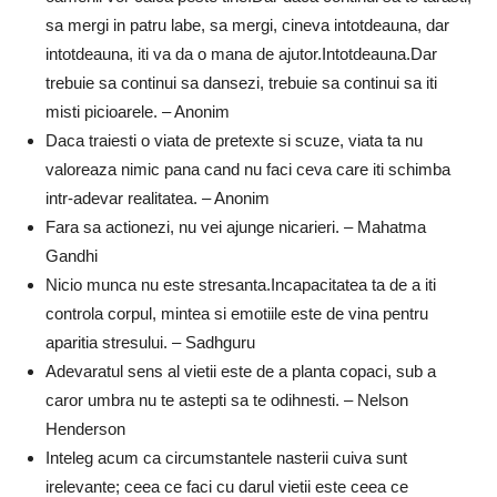
sa mergi in patru labe, sa mergi, cineva intotdeauna, dar
intotdeauna, iti va da o mana de ajutor.Intotdeauna.Dar
trebuie sa continui sa dansezi, trebuie sa continui sa iti
misti picioarele. – Anonim
Daca traiesti o viata de pretexte si scuze, viata ta nu
valoreaza nimic pana cand nu faci ceva care iti schimba
intr-adevar realitatea. – Anonim
Fara sa actionezi, nu vei ajunge nicarieri. – Mahatma
Gandhi
Nicio munca nu este stresanta.Incapacitatea ta de a iti
controla corpul, mintea si emotiile este de vina pentru
aparitia stresului. – Sadhguru
Adevaratul sens al vietii este de a planta copaci, sub a
caror umbra nu te astepti sa te odihnesti. – Nelson
Henderson
Inteleg acum ca circumstantele nasterii cuiva sunt
irelevante; ceea ce faci cu darul vietii este ceea ce