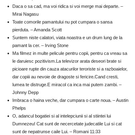
Daca o sa cad, ma voi ridica si voi merge mai departe. –
Mirai Nagasu
Toate comorile pamantului nu pot cumpara o sansa
pierduta. – Amanda Scott
Suntem niste calatori, viata noastra e un drum lung de la
pamant la cer. – Irving Stone
Ma filmez in multe pelicule pentru copii, pentru ca vreau sa
le daruiesc pozitivism.La televizor arata deseori brate si
picioare rupte din cauza atacurilor teroriste si a razboaielor,
dar copiii au nevoie de dragoste si fericire.Cand cresti,
lumea te distruge.E miracol ca inca mai putem zambi. –
Johnny Depp
Imbraca o haina veche, dar cumpara o carte noua. – Austin
Phelps
O, adancul bogatiei si al intelepciunii si al stiintei lui
Dumnezeu! Cat sunt de necercetate judecatile Lui si cat
sunt de nepatrunse caile Lui. – Romani 11:33