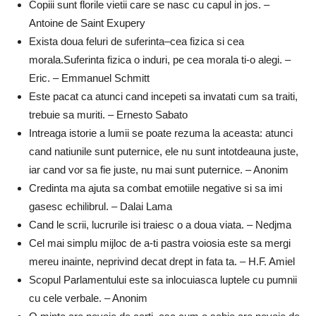
Copiii sunt florile vietii care se nasc cu capul in jos. –
Antoine de Saint Exupery
Exista doua feluri de suferinta–cea fizica si cea
morala.Suferinta fizica o induri, pe cea morala ti-o alegi. –
Eric. – Emmanuel Schmitt
Este pacat ca atunci cand incepeti sa invatati cum sa traiti,
trebuie sa muriti. – Ernesto Sabato
Intreaga istorie a lumii se poate rezuma la aceasta: atunci
cand natiunile sunt puternice, ele nu sunt intotdeauna juste,
iar cand vor sa fie juste, nu mai sunt puternice. – Anonim
Credinta ma ajuta sa combat emotiile negative si sa imi
gasesc echilibrul. – Dalai Lama
Cand le scrii, lucrurile isi traiesc o a doua viata. – Nedjma
Cel mai simplu mijloc de a-ti pastra voiosia este sa mergi
mereu inainte, neprivind decat drept in fata ta. – H.F. Amiel
Scopul Parlamentului este sa inlocuiasca luptele cu pumnii
cu cele verbale. – Anonim