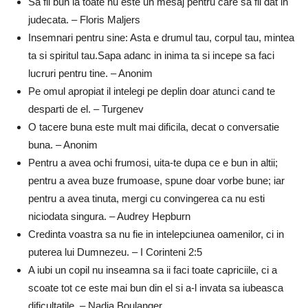
Sa fii bun la toate nu este un mesaj pentru care sa fii dat in
judecata. – Floris Maljers
Insemnari pentru sine: Asta e drumul tau, corpul tau, mintea
ta si spiritul tau.Sapa adanc in inima ta si incepe sa faci
lucruri pentru tine. – Anonim
Pe omul apropiat il intelegi pe deplin doar atunci cand te
desparti de el. – Turgenev
O tacere buna este mult mai dificila, decat o conversatie
buna. – Anonim
Pentru a avea ochi frumosi, uita-te dupa ce e bun in altii;
pentru a avea buze frumoase, spune doar vorbe bune; iar
pentru a avea tinuta, mergi cu convingerea ca nu esti
niciodata singura. – Audrey Hepburn
Credinta voastra sa nu fie in intelepciunea oamenilor, ci in
puterea lui Dumnezeu. – I Corinteni 2:5
A iubi un copil nu inseamna sa ii faci toate capriciile, ci a
scoate tot ce este mai bun din el si a-l invata sa iubeasca
dificultatile. – Nadia Boulanger