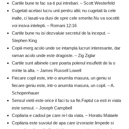
Cartile bune te fac sa-ti pui intrebari. – Scott Westerfeld
Cugetati acelasi lucru unii pentru altii; nu cugetati la cele
inalte, ci lasati-va dusi de spre cele smerite.Nu va socotiti
voi insiva intelepti. – Romani 12:16
Cartile bune nu isi dezvaluie secretul de la inceput. –
Stephen King
Copiii merg acolo unde se intampla lucruri interesante, dar
raman acolo unde este dragoste. – Zig Ziglar
Cartile sunt albinele care poarta polenul insufletit de la o
minte la alta. – James Russell Lowell
Fiecare copil este, intr-o anumita masura, un geniu si
fiecare geniu este, intr-o anumita masura, un copil. – A.
Schopenhauer
Sensul vietii este orice il faci tu sa fie.Faptul ca esti in viata
este sensul. – Joseph Campbell
Copilaria e cadoul pe care ni-l da viata. – Horatiu Malaele
Copilaria este suvoiul de apa care izvoraste limpede si