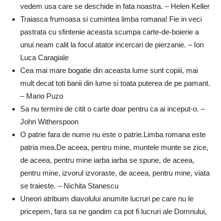
vedem usa care se deschide in fata noastra. – Helen Keller
Traiasca frumoasa si cumintea limba romana! Fie in veci
pastrata cu sfintenie aceasta scumpa carte-de-boierie a
unui neam calit la focul atator incercari de pierzanie. – Ion
Luca Caragiale
Cea mai mare bogatie din aceasta lume sunt copiii, mai
mult decat toti banii din lume si toata puterea de pe pamant.
– Mario Puzo
Sa nu termini de citit o carte doar pentru ca ai inceput-o. –
John Witherspoon
O patrie fara de nume nu este o patrie.Limba romana este
patria mea.De aceea, pentru mine, muntele munte se zice,
de aceea, pentru mine iarba iarba se spune, de aceea,
pentru mine, izvorul izvoraste, de aceea, pentru mine, viata
se traieste. – Nichita Stanescu
Uneori atribuim diavolului anumite lucruri pe care nu le
pricepem, fara sa ne gandim ca pot fi lucruri ale Domnului,