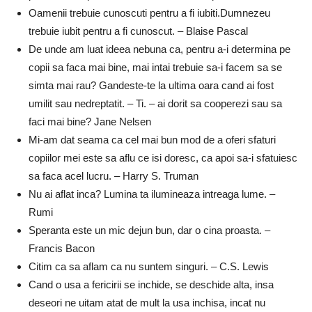
Oamenii trebuie cunoscuti pentru a fi iubiti.Dumnezeu
trebuie iubit pentru a fi cunoscut. – Blaise Pascal
De unde am luat ideea nebuna ca, pentru a-i determina pe
copii sa faca mai bine, mai intai trebuie sa-i facem sa se
simta mai rau? Gandeste-te la ultima oara cand ai fost
umilit sau nedreptatit. – Ti. – ai dorit sa cooperezi sau sa
faci mai bine? Jane Nelsen
Mi-am dat seama ca cel mai bun mod de a oferi sfaturi
copiilor mei este sa aflu ce isi doresc, ca apoi sa-i sfatuiesc
sa faca acel lucru. – Harry S. Truman
Nu ai aflat inca? Lumina ta ilumineaza intreaga lume. –
Rumi
Speranta este un mic dejun bun, dar o cina proasta. –
Francis Bacon
Citim ca sa aflam ca nu suntem singuri. – C.S. Lewis
Cand o usa a fericirii se inchide, se deschide alta, insa
deseori ne uitam atat de mult la usa inchisa, incat nu