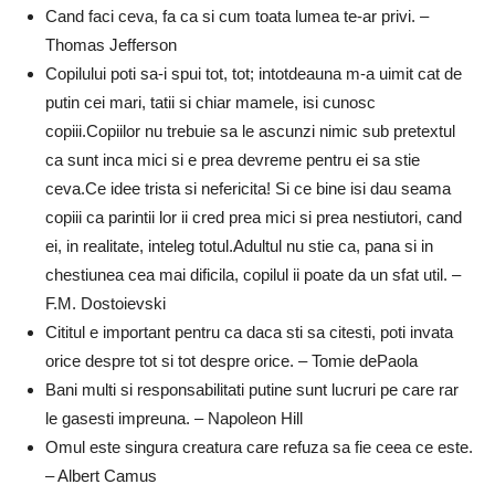
Cand faci ceva, fa ca si cum toata lumea te-ar privi. –
Thomas Jefferson
Copilului poti sa-i spui tot, tot; intotdeauna m-a uimit cat de
putin cei mari, tatii si chiar mamele, isi cunosc
copiii.Copiilor nu trebuie sa le ascunzi nimic sub pretextul
ca sunt inca mici si e prea devreme pentru ei sa stie
ceva.Ce idee trista si nefericita! Si ce bine isi dau seama
copiii ca parintii lor ii cred prea mici si prea nestiutori, cand
ei, in realitate, inteleg totul.Adultul nu stie ca, pana si in
chestiunea cea mai dificila, copilul ii poate da un sfat util. –
F.M. Dostoievski
Cititul e important pentru ca daca sti sa citesti, poti invata
orice despre tot si tot despre orice. – Tomie dePaola
Bani multi si responsabilitati putine sunt lucruri pe care rar
le gasesti impreuna. – Napoleon Hill
Omul este singura creatura care refuza sa fie ceea ce este.
– Albert Camus