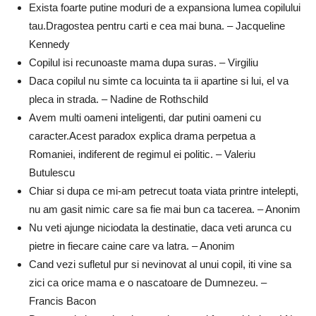
Exista foarte putine moduri de a expansiona lumea copilului
tau.Dragostea pentru carti e cea mai buna. – Jacqueline
Kennedy
Copilul isi recunoaste mama dupa suras. – Virgiliu
Daca copilul nu simte ca locuinta ta ii apartine si lui, el va
pleca in strada. – Nadine de Rothschild
Avem multi oameni inteligenti, dar putini oameni cu
caracter.Acest paradox explica drama perpetua a
Romaniei, indiferent de regimul ei politic. – Valeriu
Butulescu
Chiar si dupa ce mi-am petrecut toata viata printre intelepti,
nu am gasit nimic care sa fie mai bun ca tacerea. – Anonim
Nu veti ajunge niciodata la destinatie, daca veti arunca cu
pietre in fiecare caine care va latra. – Anonim
Cand vezi sufletul pur si nevinovat al unui copil, iti vine sa
zici ca orice mama e o nascatoare de Dumnezeu. –
Francis Bacon