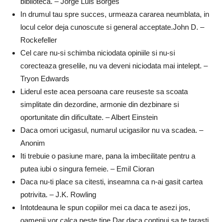
biblioteca. – Jorge Luis Borges
In drumul tau spre succes, urmeaza cararea neumblata, in
locul celor deja cunoscute si general acceptate.John D. –
Rockefeller
Cel care nu-si schimba niciodata opiniile si nu-si
corecteaza greselile, nu va deveni niciodata mai intelept. –
Tryon Edwards
Liderul este acea persoana care reuseste sa scoata
simplitate din dezordine, armonie din dezbinare si
oportunitate din dificultate. – Albert Einstein
Daca omori ucigasul, numarul ucigasilor nu va scadea. –
Anonim
Iti trebuie o pasiune mare, pana la imbecilitate pentru a
putea iubi o singura femeie. – Emil Cioran
Daca nu-ti place sa citesti, inseamna ca n-ai gasit cartea
potrivita. – J.K. Rowling
Intotdeauna le spun copiilor mei ca daca te asezi jos,
oamenii vor calca peste tine.Dar daca continui sa te tarasti,