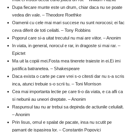
Dupa fiecare munte este un drum, chiar daca nu se poate
vedea din vale. – Theodore Roethke
Oamenii cu cele mai mari succese nu sunt norocosi; ei fac
ceva diferit de toti ceilalti. – Tony Robbins
Poporul care si-a uitat trecutul nu mai are viitor. – Anonim
In viata, in general, norocul e rar, in dragoste si mai rar. –
Epictet
Ma uit la copiii mei.Fosta mea tinerete traieste in ei.Ei imi
justifica batranetea. – Shakespeare
Daca exista o carte pe care vrei s-o citesti dar nu s-a scris
inca, atunci trebuie s-o scrii tu. – Toni Morrison
Cea mai importanta lectie pe care ti-o da viata, e ca afli ca
si nebunii au uneori dreptate. – Anonim
Raspunsul tau nu ar trebui sa depinda de actiunile celuilalt.
– Anonim
Prin Iisus, omul e spalat de pacate, insa nu scutit pe
pamant de ispasirea lor. – Constantin Popovici