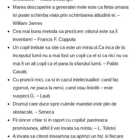
Marea descoperire a generatiei mele este ca fiinta umana
isi poate schimba viata prin schimbarea atitudinii ei. –
William James
Cea mai buna metoda sa prezicem viitorul este sa il
inventam! – Francis F. Coppola
Un copil trebuie sa stie ca este un miracol.Ca inca de la
inceputul lumii nu a mai fost un copil ca el si ca nici nu va
mai fi un alt copil ca el pana la sfarsitul lumii. – Pablo
Casals
Cu pruncii mici, ca si in cazul intelectualilor: cand fac
zgomot, ne joaca la nervi, cand stau linistiti – este
suspect.G. – Laub
Drumul care duce spre culmile maretiei este plin de
obstacole. – Seneca
Fii sincer chiar si in raport cu copilul: pastreaza
promisiunea, altfel il vei invata sa minta. – L. Tolstoi
A invata sa citesti inseamna sa aprinzi un foc si fiecare