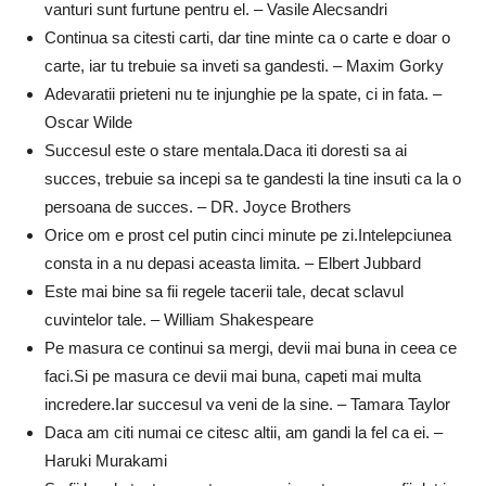
vanturi sunt furtune pentru el. – Vasile Alecsandri
Continua sa citesti carti, dar tine minte ca o carte e doar o
carte, iar tu trebuie sa inveti sa gandesti. – Maxim Gorky
Adevaratii prieteni nu te injunghie pe la spate, ci in fata. –
Oscar Wilde
Succesul este o stare mentala.Daca iti doresti sa ai
succes, trebuie sa incepi sa te gandesti la tine insuti ca la o
persoana de succes. – DR. Joyce Brothers
Orice om e prost cel putin cinci minute pe zi.Intelepciunea
consta in a nu depasi aceasta limita. – Elbert Jubbard
Este mai bine sa fii regele tacerii tale, decat sclavul
cuvintelor tale. – William Shakespeare
Pe masura ce continui sa mergi, devii mai buna in ceea ce
faci.Si pe masura ce devii mai buna, capeti mai multa
incredere.Iar succesul va veni de la sine. – Tamara Taylor
Daca am citi numai ce citesc altii, am gandi la fel ca ei. –
Haruki Murakami