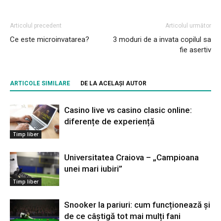
Articolul precedent
Articolul următor
Ce este microinvatarea?
3 moduri de a invata copilul sa
fie asertiv
ARTICOLE SIMILARE
DE LA ACELAȘI AUTOR
Casino live vs casino clasic online:
diferențe de experiență
Timp liber
Universitatea Craiova – „Campioana
unei mari iubiri”
Timp liber
Snooker la pariuri: cum funcționează și
de ce câștigă tot mai mulți fani