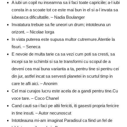
A iubi un copil nu inseamna sa ii faci toate capriciile; a-l iubi
consta in a scoate tot ce este mai bun in el si a-l invata sa
iubeasca dificultatile. – Nadia Boulanger
Invatatura trebuie sa fie uneori un drum; intotdeuna un
orizont. – Nicolae Iorga
In viata puterea este supusa multor cutremure.Atentie la
fisuri. – Seneca
E nevoie de multa tarie ca sa vezi cum poti sa cresti, sa
incepi sa te schimbi si sa te transformi cu scopul de a
deveni cea mai buna varianta a ta, pentru tine si pentru cei
din jur, astfel incat sa servesti planetei in scurtul timp in
care te afli aici. – Anonim
Cel mai curajos lucru este acela de a gandi pentru tine.Cu
voce tare. – Coco Chanel
Cand cauti sa-i faci pe altii fericiti, iti gasesti propria fericire
in tine insuti. – Autor necunoscut
Intotdeauna mi-am imaginat Paradisul ca fiind un fel de