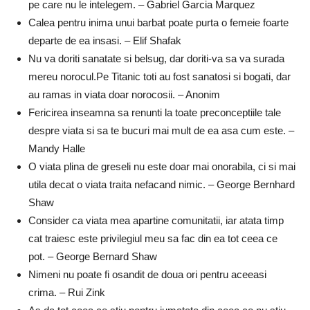
pe care nu le intelegem. – Gabriel Garcia Marquez
Calea pentru inima unui barbat poate purta o femeie foarte
departe de ea insasi. – Elif Shafak
Nu va doriti sanatate si belsug, dar doriti-va sa va surada
mereu norocul.Pe Titanic toti au fost sanatosi si bogati, dar
au ramas in viata doar norocosii. – Anonim
Fericirea inseamna sa renunti la toate preconceptiile tale
despre viata si sa te bucuri mai mult de ea asa cum este. –
Mandy Halle
O viata plina de greseli nu este doar mai onorabila, ci si mai
utila decat o viata traita nefacand nimic. – George Bernhard
Shaw
Consider ca viata mea apartine comunitatii, iar atata timp
cat traiesc este privilegiul meu sa fac din ea tot ceea ce
pot. – George Bernard Shaw
Nimeni nu poate fi osandit de doua ori pentru aceeasi
crima. – Rui Zink