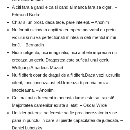
A citi fara a gandi e ca si cand ai manca fara sa digeri. –
Edmund Burke
Chiar si un prost, daca tace, pare intelept. – Anonim
Nu fortati niciodata copiii sa cumpere adevarul cu pretul
viciului si nu va perfectionati mintea in detrimentul inimii
lor.J. – Bernardin
Nici inteligenta, nici imaginatia, nici ambele impreuna nu
creeaza un geniu.Dragostea este sufletul unui geniu. –
Wolfgang Amadeus Mozart
Nu fi diferit doar de dragul de a fi diferit.Daca vezi lucrurile
diferit, functioneaza astfel.Urmeaza-ti propria muza
intotdeauna. – Anonim
Cel mai putin frecvent in aceasta lume este sa traiesti!
Majoritatea oamenilor exista si atat. – Oscar Wilde
Un lider puternic se fereste sa fie prea increzator in sine
pana in punctul in care isi pierde capacitatea de judecata. –
Daniel Lubetzky