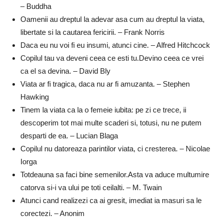
– Buddha
Oamenii au dreptul la adevar asa cum au dreptul la viata,
libertate si la cautarea fericirii. – Frank Norris
Daca eu nu voi fi eu insumi, atunci cine. – Alfred Hitchcock
Copilul tau va deveni ceea ce esti tu.Devino ceea ce vrei
ca el sa devina. – David Bly
Viata ar fi tragica, daca nu ar fi amuzanta. – Stephen
Hawking
Tinem la viata ca la o femeie iubita: pe zi ce trece, ii
descoperim tot mai multe scaderi si, totusi, nu ne putem
desparti de ea. – Lucian Blaga
Copilul nu datoreaza parintilor viata, ci cresterea. – Nicolae
Iorga
Totdeauna sa faci bine semenilor.Asta va aduce multumire
catorva si-i va ului pe toti ceilalti. – M. Twain
Atunci cand realizezi ca ai gresit, imediat ia masuri sa le
corectezi. – Anonim