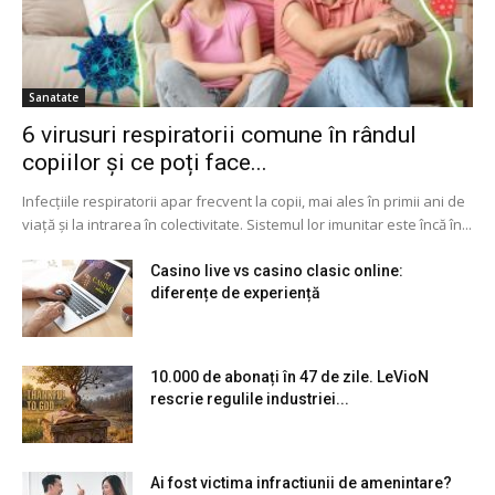
Sanatate
6 virusuri respiratorii comune în rândul
copiilor și ce poți face...
Infecțiile respiratorii apar frecvent la copii, mai ales în primii ani de
viață și la intrarea în colectivitate. Sistemul lor imunitar este încă în...
Casino live vs casino clasic online:
diferențe de experiență
10.000 de abonați în 47 de zile. LeVioN
rescrie regulile industriei...
Ai fost victima infractiunii de amenintare?