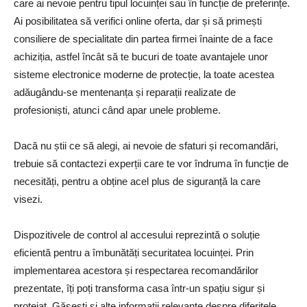
care ai nevoie pentru tipul locuinței sau în funcție de preferințe.
Ai posibilitatea să verifici online oferta, dar și să primești
consiliere de specialitate din partea firmei înainte de a face
achiziția, astfel încât să te bucuri de toate avantajele unor
sisteme electronice moderne de protecție, la toate acestea
adăugându-se mentenanța și reparații realizate de
profesioniști, atunci când apar unele probleme.
Dacă nu știi ce să alegi, ai nevoie de sfaturi și recomandări,
trebuie să contactezi experții care te vor îndruma în funcție de
necesități, pentru a obține acel plus de siguranță la care
visezi.
Dispozitivele de control al accesului reprezintă o soluție
eficientă pentru a îmbunătăți securitatea locuinței. Prin
implementarea acestora și respectarea recomandărilor
prezentate, îți poți transforma casa într-un spațiu sigur și
protejat. Găsești și alte informații relevante despre diferitele