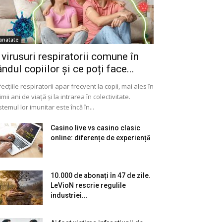
anatate
 virusuri respiratorii comune în
ândul copiilor și ce poți face...
fecțiile respiratorii apar frecvent la copii, mai ales în
imii ani de viață și la intrarea în colectivitate.
stemul lor imunitar este încă în...
Casino live vs casino clasic
online: diferențe de experiență
10.000 de abonați în 47 de zile.
LeVioN rescrie regulile
industriei...