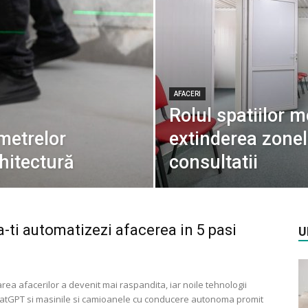
AFACERI
Rolul spatiilor m
emetrelor
extinderea zonelo
rhitectură
consultatii
-ti automatizezi afacerea in 5 pasi
U
ea afacerilor a devenit mai raspandita, iar noile tehnologii
tGPT si masinile si camioanele cu conducere autonoma promit