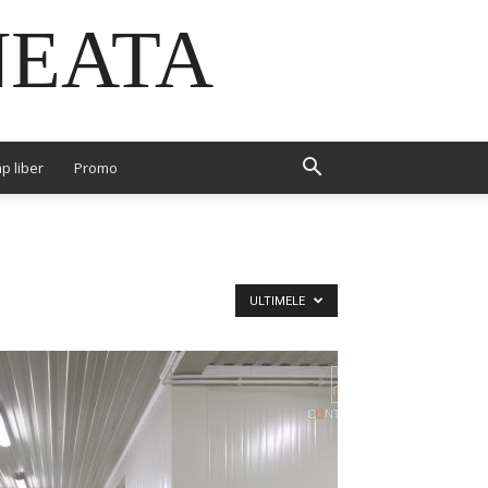
NEATA
p liber
Promo
ULTIMELE