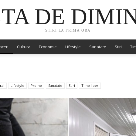
TA DE DIMI
STIRI LA PRIMA ORA
aceri
Cultura
Economie
Lifestyle
Sanatate
Stiri
Tim
ral
Lifestyle
Promo
Sanatate
Stiri
Timp liber