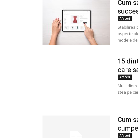
Cum sa
succe
Afaceri
Stabilirea 
aspecte ale
modele de p
15 din
care s
Afaceri
Multi dintr
stea pe ca
Cum sa
cumper
Afaceri