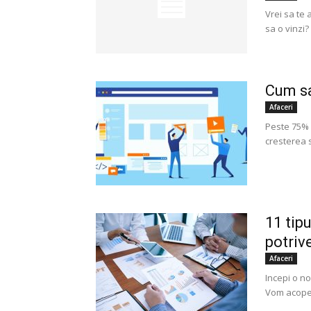
Vrei sa te 
sa o vinzi? 
Cum sa
Afaceri
Peste 75% d
cresterea s
11 tipu
potriv
Afaceri
Incepi o no
Vom acoperi