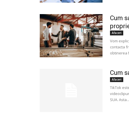
Cum sa
proprie
Afaceri
Vom explic
contacta f
obtinerea f
Cum sa
Afaceri
TikTok est
videoclipur
SUA. Asta..