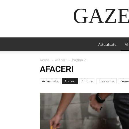
GAZE
Actualitate
Af
Acasă
Afaceri
Pagina 2
AFACERI
Actualitate
Afaceri
Cultura
Economie
Gene