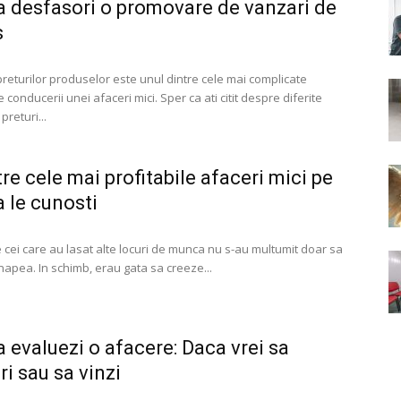
 desfasori o promovare de vanzari de
s
preturilor produselor este unul dintre cele mai complicate
 conducerii unei afaceri mici. Sper ca ati citit despre diferite
returi...
tre cele mai profitabile afaceri mici pe
a le cunosti
e cei care au lasat alte locuri de munca nu s-au multumit doar sa
napea. In schimb, erau gata sa creeze...
 evaluezi o afacere: Daca vrei sa
i sau sa vinzi