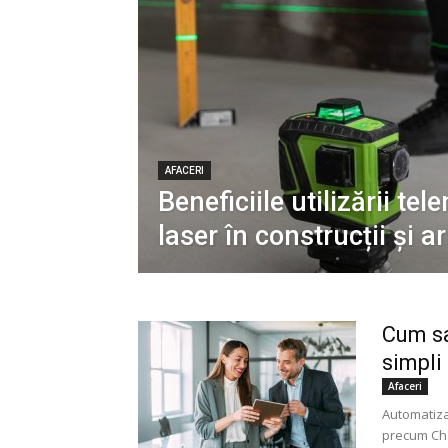
AFACERI
Beneficiile utilizării tel
laser în construcții și a
Cum sa
simpli
Afaceri
Automatizar
precum Cha