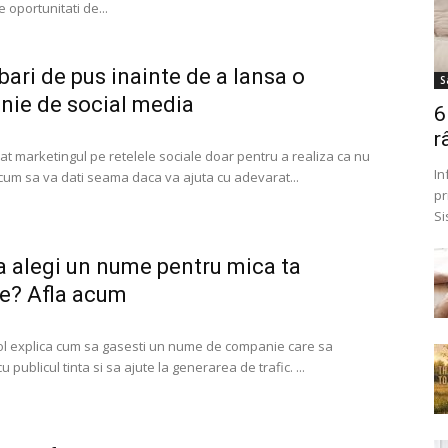
e oportunitati de...
ebari de pus inainte de a lansa o
S
ie de social media
6
r
cat marketingul pe retelele sociale doar pentru a realiza ca nu
In
 cum sa va dati seama daca va ajuta cu adevarat...
pr
Si
 alegi un nume pentru mica ta
e? Afla acum
col explica cum sa gasesti un nume de companie care sa
 publicul tinta si sa ajute la generarea de trafic. ...