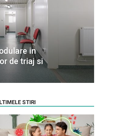
odulare in
r de triaj si
LTIMELE STIRI