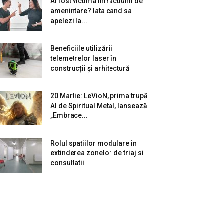
Ai fost victima infractiunii de
amenintare? Iata cand sa
apelezi la...
Beneficiile utilizării
telemetrelor laser în
construcții și arhitectură
20 Martie: LeVioN, prima trupă
AI de Spiritual Metal, lansează
„Embrace...
Rolul spatiilor modulare in
extinderea zonelor de triaj si
consultatii