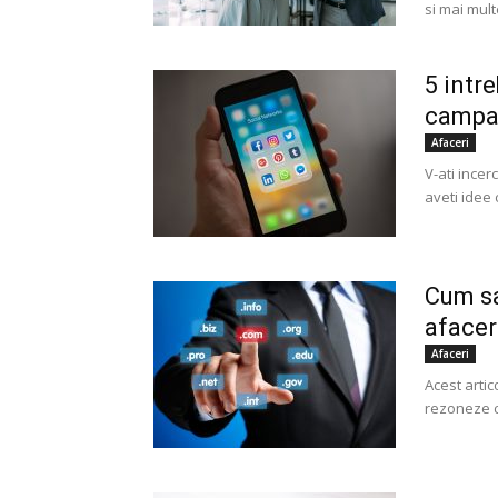
si mai mult
5 intr
campan
Afaceri
V-ati incer
aveti idee
Cum sa
afacer
Afaceri
Acest arti
rezoneze cu