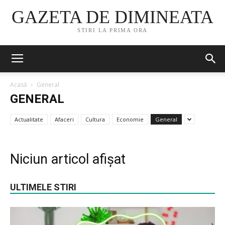
GAZETA DE DIMINEATA
STIRI LA PRIMA ORA
Acasă
General
GENERAL
Actualitate
Afaceri
Cultura
Economie
General
Niciun articol afișat
ULTIMELE STIRI