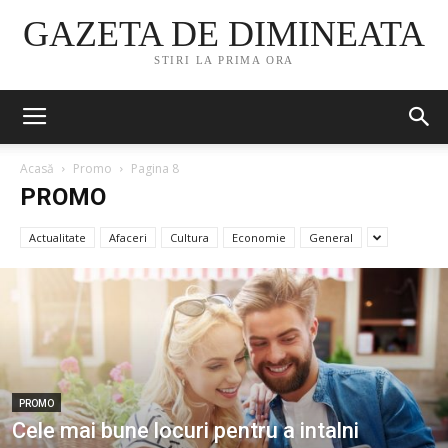
GAZETA DE DIMINEATA
STIRI LA PRIMA ORA
Acasă
Promo
Pagina 8
PROMO
Actualitate
Afaceri
Cultura
Economie
General
PROMO
Cele mai bune locuri pentru a intalni