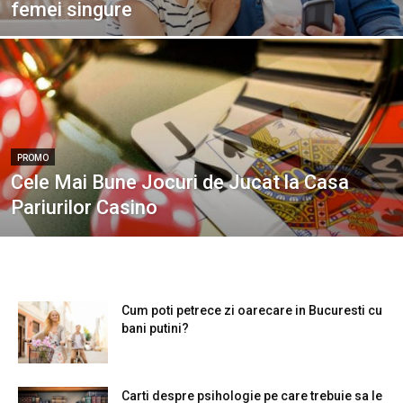
femei singure
PROMO
Cele Mai Bune Jocuri de Jucat la Casa
Pariurilor Casino
Cum poti petrece zi oarecare in Bucuresti cu
bani putini?
Carti despre psihologie pe care trebuie sa le