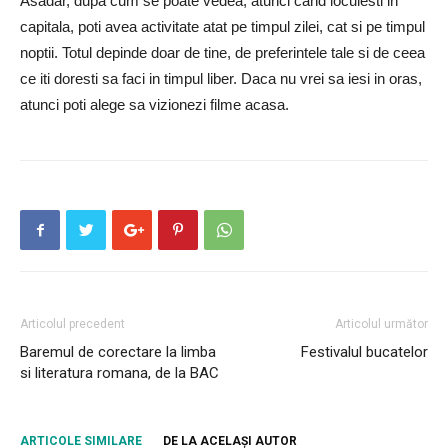
Asadar, dupa cum se poate vedea, atunci cand locuiesti in
capitala, poti avea activitate atat pe timpul zilei, cat si pe timpul
noptii. Totul depinde doar de tine, de preferintele tale si de ceea
ce iti doresti sa faci in timpul liber. Daca nu vrei sa iesi in oras,
atunci poti alege sa vizionezi filme acasa.
Articolul precedent
Articolul următor
Baremul de corectare la limba
Festivalul bucatelor
si literatura romana, de la BAC
ARTICOLE SIMILARE
DE LA ACELAȘI AUTOR