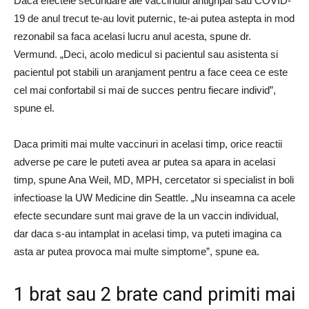
Daca efectele secundare ale vaccinului antigripal sau COVID-
19 de anul trecut te-au lovit puternic, te-ai putea astepta in mod
rezonabil sa faca acelasi lucru anul acesta, spune dr.
Vermund. „Deci, acolo medicul si pacientul sau asistenta si
pacientul pot stabili un aranjament pentru a face ceea ce este
cel mai confortabil si mai de succes pentru fiecare individ”,
spune el.
Daca primiti mai multe vaccinuri in acelasi timp, orice reactii
adverse pe care le puteti avea ar putea sa apara in acelasi
timp, spune Ana Weil, MD, MPH, cercetator si specialist in boli
infectioase la UW Medicine din Seattle. „Nu inseamna ca acele
efecte secundare sunt mai grave de la un vaccin individual,
dar daca s-au intamplat in acelasi timp, va puteti imagina ca
asta ar putea provoca mai multe simptome”, spune ea.
1 brat sau 2 brate cand primiti mai