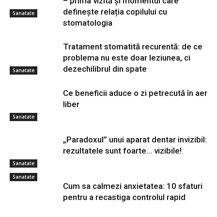
– prima vizită și momentul care
definește relația copilului cu
Sanatate
stomatologia
Tratament stomatită recurentă: de ce
problema nu este doar leziunea, ci
dezechilibrul din spate
Sanatate
Ce beneficii aduce o zi petrecută în aer
liber
Sanatate
„Paradoxul” unui aparat dentar invizibil:
rezultatele sunt foarte… vizibile!
Sanatate
Sanatate
Cum sa calmezi anxietatea: 10 sfaturi
pentru a recastiga controlul rapid