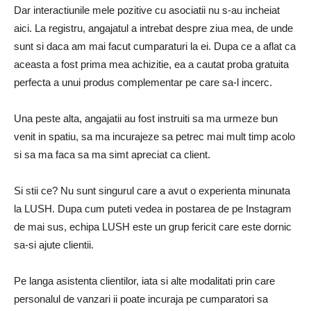
Dar interactiunile mele pozitive cu asociatii nu s-au incheiat
aici. La registru, angajatul a intrebat despre ziua mea, de unde
sunt si daca am mai facut cumparaturi la ei. Dupa ce a aflat ca
aceasta a fost prima mea achizitie, ea a cautat proba gratuita
perfecta a unui produs complementar pe care sa-l incerc.
Una peste alta, angajatii au fost instruiti sa ma urmeze bun
venit in spatiu, sa ma incurajeze sa petrec mai mult timp acolo
si sa ma faca sa ma simt apreciat ca client.
Si stii ce? Nu sunt singurul care a avut o experienta minunata
la LUSH. Dupa cum puteti vedea in postarea de pe Instagram
de mai sus, echipa LUSH este un grup fericit care este dornic
sa-si ajute clientii.
Pe langa asistenta clientilor, iata si alte modalitati prin care
personalul de vanzari ii poate incuraja pe cumparatori sa