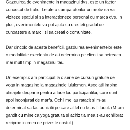
Gazduirea de evenimente in magazinul dvs. este un factor
cunoscut de trafic. Le ofera cumparatorilor un motiv sa va
viziteze spatiul si sa interactioneze personal cu marca dvs. In
plus, evenimentele va pot ajuta sa cresteti gradul de
cunoastere a marcii si sa creati o comunitate.
Dar dincolo de aceste beneficii, gazduirea evenimentelor este
o modalitate excelenta de a-i determina pe clienti sa petreaca
mai mult timp in magazinul tau.
Un exemplu: am participat la o serie de cursuri gratuite de
yoga in magazine la magazinele lululemon. Asociatii imping
afisajele deoparte pentru a face loc participantilor, care sunt
apoi inconjurati de marfa. Ochii mei au ratacit si m-au
determinat sa fac achizitii pe care altfel nu le-as fi facut. (M-am
gandit cu mine ca yoga gratuita si achizitia mea s-au echilibrat
reciproc in ceea ce priveste costul.)