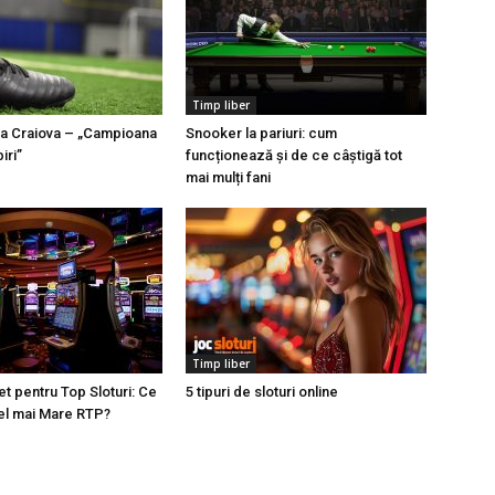
Timp liber
ea Craiova – „Campioana
Snooker la pariuri: cum
iri”
funcționează și de ce câștigă tot
mai mulți fani
Timp liber
t pentru Top Sloturi: Ce
5 tipuri de sloturi online
el mai Mare RTP?