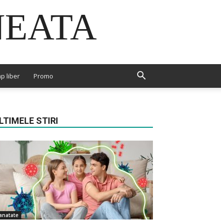
NEATA
p liber
Promo
LTIMELE STIRI
anatate