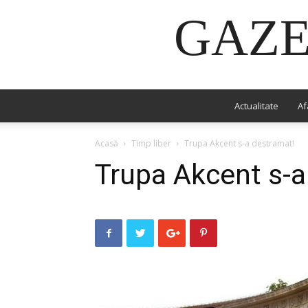
GAZE
Actualitate
Af
Acasă
Timp liber
Trupa Akcent s-a destramat!
Trupa Akcent s-a