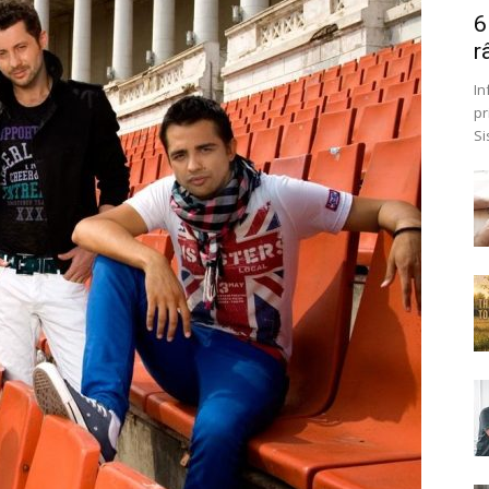
6
r
In
pr
Si