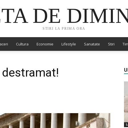
TA DE DIMI
STIRI LA PRIMA ORA
aceri
Cultura
Economie
Lifestyle
Sanatate
Stiri
Tim
 destramat!
U
S