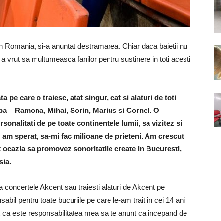
in Romania, si-a anuntat destramarea. Chiar daca baietii nu
a vrut sa multumeasca fanilor pentru sustinere in toti acesti
 pe care o traiesc, atat singur, cat si alaturi de toti
rupa – Ramona, Mihai, Sorin, Marius si Cornel. O
onalitati de pe toate continentele lumii, sa vizitez si
t am sperat, sa-mi fac milioane de prieteni. Am crescut
t ocazia sa promovez sonoritatile create in Bucuresti,
sia.
 la concertele Akcent sau traiesti alaturi de Akcent pe
abil pentru toate bucuriile pe care le-am trait in cei 14 ani
t ca este responsabilitatea mea sa te anunt ca incepand de