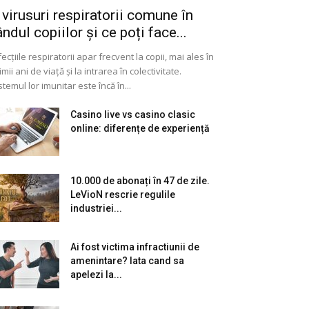
 virusuri respiratorii comune în
ândul copiilor și ce poți face...
fecțiile respiratorii apar frecvent la copii, mai ales în
imii ani de viață și la intrarea în colectivitate.
stemul lor imunitar este încă în...
Casino live vs casino clasic
online: diferențe de experiență
10.000 de abonați în 47 de zile.
LeVioN rescrie regulile
industriei...
Ai fost victima infractiunii de
amenintare? Iata cand sa
apelezi la...