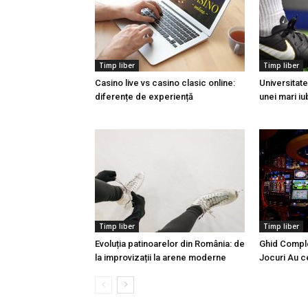
Timp liber
Timp liber
Casino live vs casino clasic online:
Universitat
diferențe de experiență
unei mari iub
Timp liber
Timp liber
Evoluția patinoarelor din România: de
Ghid Comple
la improvizații la arene moderne
Jocuri Au c