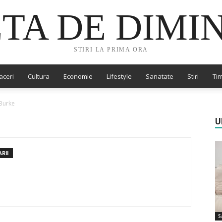
TA DE DIMI
STIRI LA PRIMA ORA
aceri
Cultura
Economie
Lifestyle
Sanatate
Stiri
Tim
 Burke
U
RII
S