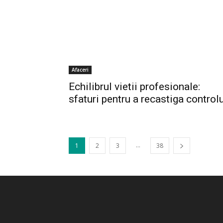
Afaceri
Echilibrul vietii profesionale:
sfaturi pentru a recastiga control
...
1
2
3
38