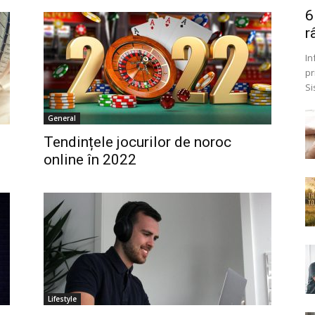
6
r
In
pr
Si
General
Tendințele jocurilor de noroc
online în 2022
Lifestyle