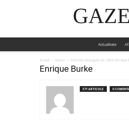
GAZE
Actualitate
Af
Acasă
Autori
Articole adaugate de către Enrique
Enrique Burke
371 ARTICOLE
0 COMENTA