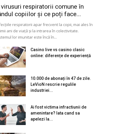
 virusuri respiratorii comune în
ândul copiilor și ce poți face...
fecțiile respiratorii apar frecvent la copii, mai ales în
imii ani de viață și la intrarea în colectivitate.
stemul lor imunitar este încă în...
Casino live vs casino clasic
online: diferențe de experiență
10.000 de abonați în 47 de zile.
LeVioN rescrie regulile
industriei...
Ai fost victima infractiunii de
amenintare? Iata cand sa
apelezi la...