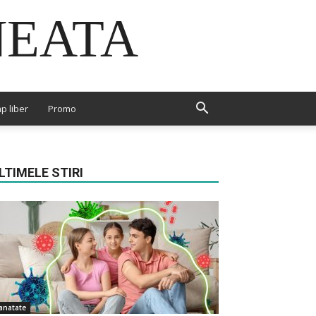
NEATA
p liber
Promo
LTIMELE STIRI
anatate