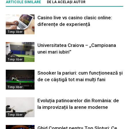
ARTICOLE SIMILARE
DE LA ACELAȘI AUTOR
Casino live vs casino clasic online:
diferențe de experiență
Timp liber
Universitatea Craiova – „Campioana
unei mari iubiri”
Timp liber
Snooker la pariuri: cum funcționează și
de ce câștigă tot mai mulți fani
Timp liber
Evoluția patinoarelor din România: de
la improvizații la arene moderne
Timp liber
Ghid Complet pentru Top Sloturi: Ce