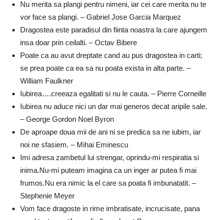
Nu merita sa plangi pentru nimeni, iar cei care merita nu te
vor face sa plangi. – Gabriel Jose Garcia Marquez
Dragostea este paradisul din fiinta noastra la care ajungem
insa doar prin ceilalti. – Octav Bibere
Poate ca au avut dreptate cand au pus dragostea in carti;
se prea poate ca ea sa nu poata exista in alta parte. –
William Faulkner
Iubirea….creeaza egalitati si nu le cauta. – Pierre Corneille
Iubirea nu aduce nici un dar mai generos decat aripile sale.
– George Gordon Noel Byron
De aproape doua mii de ani ni se predica sa ne iubim, iar
noi ne sfasiem. – Mihai Eminescu
Imi adresa zambetul lui strengar, oprindu-mi respiratia si
inima.Nu-mi puteam imagina ca un inger ar putea fi mai
frumos.Nu era nimic la el care sa poata fi imbunatatit. –
Stephenie Meyer
Vom face dragoste in rime imbratisate, incrucisate, pana