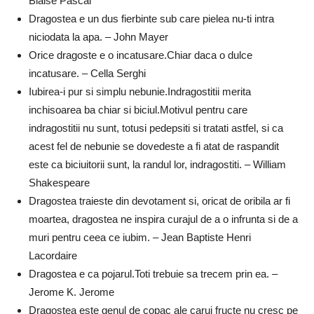
Blaise Pascal
Dragostea e un dus fierbinte sub care pielea nu-ti intra
niciodata la apa. – John Mayer
Orice dragoste e o incatusare.Chiar daca o dulce
incatusare. – Cella Serghi
Iubirea-i pur si simplu nebunie.Indragostitii merita
inchisoarea ba chiar si biciul.Motivul pentru care
indragostitii nu sunt, totusi pedepsiti si tratati astfel, si ca
acest fel de nebunie se dovedeste a fi atat de raspandit
este ca biciuitorii sunt, la randul lor, indragostiti. – William
Shakespeare
Dragostea traieste din devotament si, oricat de oribila ar fi
moartea, dragostea ne inspira curajul de a o infrunta si de a
muri pentru ceea ce iubim. – Jean Baptiste Henri
Lacordaire
Dragostea e ca pojarul.Toti trebuie sa trecem prin ea. –
Jerome K. Jerome
Dragostea este genul de copac ale carui fructe nu cresc pe