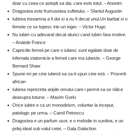
doar cu ceea ce astepti sa dai, care este totul. – Anonim
Dragostea este frumusetea sufletului. – Sfantul Augustin
Iubirea inseamna a fi doi si a nu fi decat unul.Un barbat si o
femeie ce se topesc intr-un inger. – Victor Hugo
Nu iubim cu adevarat decat atunci cand iubim fara motive.
– Anatole France
Capriciile femeii pe care o iubesc sunt egalate doar de
infernala statornicie a femeii care ma iubeste. – George
Bernard Shaw
Spune-mi pe cine iubesti sa sa-ti spun cine esti. – Proverb
african
Iubirea reprezinta aripile omului care-i permit sa se ridice
deasupra tuturor. – Maxim Gorki
Orice iubire e ca un monodeism, voluntar la inceput,
patologic pe urma. – Camil Petrescu
Dragostea e un parfum usor, e o melodie in surdina, e un
prilej ideal sub valul cetei. – Gala Galaction