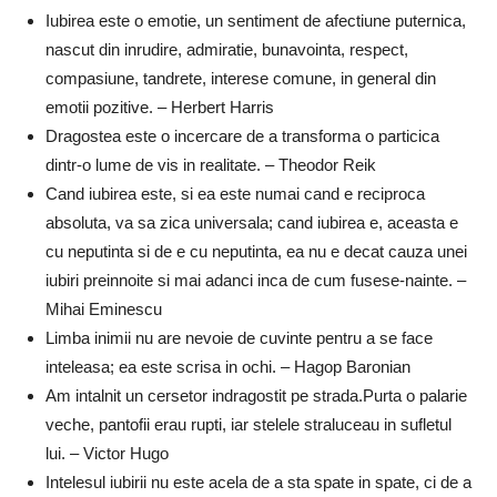
Iubirea este o emotie, un sentiment de afectiune puternica,
nascut din inrudire, admiratie, bunavointa, respect,
compasiune, tandrete, interese comune, in general din
emotii pozitive. – Herbert Harris
Dragostea este o incercare de a transforma o particica
dintr-o lume de vis in realitate. – Theodor Reik
Cand iubirea este, si ea este numai cand e reciproca
absoluta, va sa zica universala; cand iubirea e, aceasta e
cu neputinta si de e cu neputinta, ea nu e decat cauza unei
iubiri preinnoite si mai adanci inca de cum fusese-nainte. –
Mihai Eminescu
Limba inimii nu are nevoie de cuvinte pentru a se face
inteleasa; ea este scrisa in ochi. – Hagop Baronian
Am intalnit un cersetor indragostit pe strada.Purta o palarie
veche, pantofii erau rupti, iar stelele straluceau in sufletul
lui. – Victor Hugo
Intelesul iubirii nu este acela de a sta spate in spate, ci de a