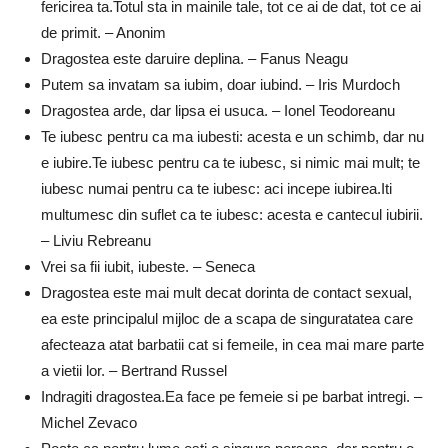
fericirea ta.Totul sta in mainile tale, tot ce ai de dat, tot ce ai
de primit. – Anonim
Dragostea este daruire deplina. – Fanus Neagu
Putem sa invatam sa iubim, doar iubind. – Iris Murdoch
Dragostea arde, dar lipsa ei usuca. – Ionel Teodoreanu
Te iubesc pentru ca ma iubesti: acesta e un schimb, dar nu
e iubire.Te iubesc pentru ca te iubesc, si nimic mai mult; te
iubesc numai pentru ca te iubesc: aci incepe iubirea.Iti
multumesc din suflet ca te iubesc: acesta e cantecul iubirii.
– Liviu Rebreanu
Vrei sa fii iubit, iubeste. – Seneca
Dragostea este mai mult decat dorinta de contact sexual,
ea este principalul mijloc de a scapa de singuratatea care
afecteaza atat barbatii cat si femeile, in cea mai mare parte
a vietii lor. – Bertrand Russel
Indragiti dragostea.Ea face pe femeie si pe barbat intregi. –
Michel Zevaco