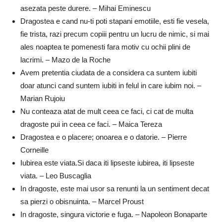
asezata peste durere. – Mihai Eminescu
Dragostea e cand nu-ti poti stapani emotiile, esti fie vesela,
fie trista, razi precum copiii pentru un lucru de nimic, si mai
ales noaptea te pomenesti fara motiv cu ochii plini de
lacrimi. – Mazo de la Roche
Avem pretentia ciudata de a considera ca suntem iubiti
doar atunci cand suntem iubiti in felul in care iubim noi. –
Marian Rujoiu
Nu conteaza atat de mult ceea ce faci, ci cat de multa
dragoste pui in ceea ce faci. – Maica Tereza
Dragostea e o placere; onoarea e o datorie. – Pierre
Corneille
Iubirea este viata.Si daca iti lipseste iubirea, iti lipseste
viata. – Leo Buscaglia
In dragoste, este mai usor sa renunti la un sentiment decat
sa pierzi o obisnuinta. – Marcel Proust
In dragoste, singura victorie e fuga. – Napoleon Bonaparte