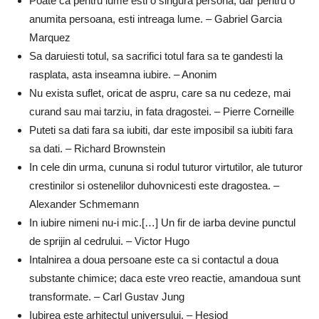
Poate ca pentru lume esti o singura persona, dar pentru o
anumita persoana, esti intreaga lume. – Gabriel Garcia
Marquez
Sa daruiesti totul, sa sacrifici totul fara sa te gandesti la
rasplata, asta inseamna iubire. – Anonim
Nu exista suflet, oricat de aspru, care sa nu cedeze, mai
curand sau mai tarziu, in fata dragostei. – Pierre Corneille
Puteti sa dati fara sa iubiti, dar este imposibil sa iubiti fara
sa dati. – Richard Brownstein
In cele din urma, cununa si rodul tuturor virtutilor, ale tuturor
crestinilor si ostenelilor duhovnicesti este dragostea. –
Alexander Schmemann
In iubire nimeni nu-i mic.[…] Un fir de iarba devine punctul
de sprijin al cedrului. – Victor Hugo
Intalnirea a doua persoane este ca si contactul a doua
substante chimice; daca este vreo reactie, amandoua sunt
transformate. – Carl Gustav Jung
Iubirea este arhitectul universului. – Hesiod