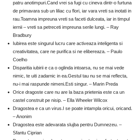
patru anotimpuri.Cand vrei sa fugi cu cineva dintr-o furtuna
de primavara sub un liliac cu flori, iar vara vreti sa inotati in
rau.Toamna impreuna vreti sa faceti dulceata, iar in timpul
iernii – vreti sa petreceti impreuna serile lungi. – Ray
Bradbury
Iubirea este singurul lucru care activeaza inteligenta si
creativitatea, care ne purifica si ne elibereaza. – Paulo
Coelho
Disparitia iubirii e ca o oglinda intoarsa, nu se mai vede
nimic, te uiti zadarnic in ea.Gestul tau nu se mai reflecta,
nu-i mai raspunde nimeni.Esti singur. – Marin Preda
Orice dragoste care nu are la baza prietenia este ca un
castel construit pe nisip. – Ella Wheeler Wilcox
Dragostea e ca un virus.I se poate intampla oricui, oricand.
– Anonim
Dragostea este adevarata slujba pentru Dumnezeu. –
Sfantu Ciprian