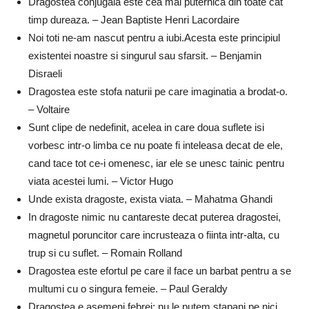
Dragostea conjugala este cea mai puternica din toate cat
timp dureaza. – Jean Baptiste Henri Lacordaire
Noi toti ne-am nascut pentru a iubi.Acesta este principiul
existentei noastre si singurul sau sfarsit. – Benjamin
Disraeli
Dragostea este stofa naturii pe care imaginatia a brodat-o.
– Voltaire
Sunt clipe de nedefinit, acelea in care doua suflete isi
vorbesc intr-o limba ce nu poate fi inteleasa decat de ele,
cand tace tot ce-i omenesc, iar ele se unesc tainic pentru
viata acestei lumi. – Victor Hugo
Unde exista dragoste, exista viata. – Mahatma Ghandi
In dragoste nimic nu cantareste decat puterea dragostei,
magnetul poruncitor care incrusteaza o fiinta intr-alta, cu
trup si cu suflet. – Romain Rolland
Dragostea este efortul pe care il face un barbat pentru a se
multumi cu o singura femeie. – Paul Geraldy
Dragostea e asemeni febrei; nu le putem stapani pe nici