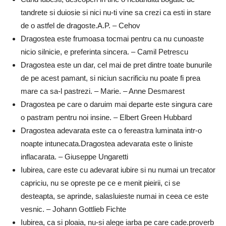
tandrete si duiosie si nici nu-ti vine sa crezi ca esti in stare
de o astfel de dragoste.A.P. – Cehov
Dragostea este frumoasa tocmai pentru ca nu cunoaste
nicio silnicie, e preferinta sincera. – Camil Petrescu
Dragostea este un dar, cel mai de pret dintre toate bunurile
de pe acest pamant, si niciun sacrificiu nu poate fi prea
mare ca sa-l pastrezi. – Marie. – Anne Desmarest
Dragostea pe care o daruim mai departe este singura care
o pastram pentru noi insine. – Elbert Green Hubbard
Dragostea adevarata este ca o fereastra luminata intr-o
noapte intunecata.Dragostea adevarata este o liniste
inflacarata. – Giuseppe Ungaretti
Iubirea, care este cu adevarat iubire si nu numai un trecator
capriciu, nu se opreste pe ce e menit pieirii, ci se
desteapta, se aprinde, salasluieste numai in ceea ce este
vesnic. – Johann Gottlieb Fichte
Iubirea, ca si ploaia, nu-si alege iarba pe care cade.proverb