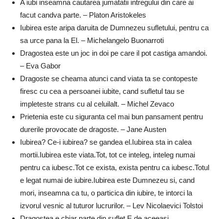
A iubi inseamna cautarea jumatatii intregului din care ai
facut candva parte. – Platon Aristokeles
Iubirea este aripa daruita de Dumnezeu sufletului, pentru ca
sa urce pana la El. – Michelangelo Buonarroti
Dragostea este un joc in doi pe care il pot castiga amandoi.
– Eva Gabor
Dragoste se cheama atunci cand viata ta se contopeste
firesc cu cea a persoanei iubite, cand sufletul tau se
impleteste strans cu al celuilalt. – Michel Zevaco
Prietenia este cu siguranta cel mai bun pansament pentru
durerile provocate de dragoste. – Jane Austen
Iubirea? Ce-i iubirea? se gandea el.Iubirea sta in calea
mortii.Iubirea este viata.Tot, tot ce inteleg, inteleg numai
pentru ca iubesc.Tot ce exista, exista pentru ca iubesc.Totul
e legat numai de iubire.Iubirea este Dumnezeu si, cand
mori, inseamna ca tu, o particica din iubire, te intorci la
izvorul vesnic al tuturor lucrurilor. – Lev Nicolaevici Tolstoi
Dragostea e chiar parte din suflet.E de aceeasi