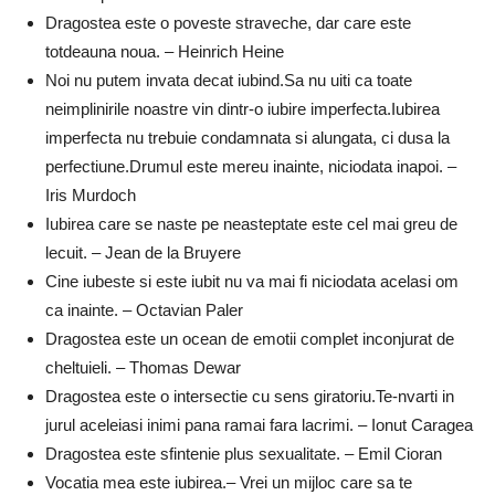
Dragostea este o poveste straveche, dar care este
totdeauna noua. – Heinrich Heine
Noi nu putem invata decat iubind.Sa nu uiti ca toate
neimplinirile noastre vin dintr-o iubire imperfecta.Iubirea
imperfecta nu trebuie condamnata si alungata, ci dusa la
perfectiune.Drumul este mereu inainte, niciodata inapoi. –
Iris Murdoch
Iubirea care se naste pe neasteptate este cel mai greu de
lecuit. – Jean de la Bruyere
Cine iubeste si este iubit nu va mai fi niciodata acelasi om
ca inainte. – Octavian Paler
Dragostea este un ocean de emotii complet inconjurat de
cheltuieli. – Thomas Dewar
Dragostea este o intersectie cu sens giratoriu.Te-nvarti in
jurul aceleiasi inimi pana ramai fara lacrimi. – Ionut Caragea
Dragostea este sfintenie plus sexualitate. – Emil Cioran
Vocatia mea este iubirea.– Vrei un mijloc care sa te