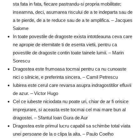
sta fata in fata, fiecare pastrandu-si propria mobilitate;
inseamna, deci, asumarea riscului de a te indeparta sau de
a te pierde, de a te reduce sau de a te amplifica. – Jacques
Salome
In toate povestile de dragoste exista intotdeauna ceva care
ne apropie de eternitate ti de esenta vietii, pentru ca
povestile de dragoste contin toate tainele lumii. – Marin
Sorescu
Dragostea este frumoasa tocmai pentru ca nu cunoaste
nici o silnicie, e preferinta sincera. – Camil Petrescu
Iubirea este cerul care revarsa asupra indragostitilor efluvii
de azur. – Victor Hugo
Cel ce iubeste niciodata nu poate uri, chiar de ar fi orisice
imprejurare, si aceasta este tocmai cel mai mare bun al
dragostei. – Sfantul Ioan Gura de Aur
Dragostea este primul lucru capabil sa schimbe total viata
unei persoane de la o clipa la alta. – Paulo Coelho