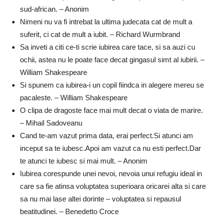
sud-african. – Anonim
Nimeni nu va fi intrebat la ultima judecata cat de mult a
suferit, ci cat de mult a iubit. – Richard Wurmbrand
Sa inveti a citi ce-ti scrie iubirea care tace, si sa auzi cu
ochii, astea nu le poate face decat gingasul simt al iubirii. –
William Shakespeare
Si spunem ca iubirea-i un copil fiindca in alegere mereu se
pacaleste. – William Shakespeare
O clipa de dragoste face mai mult decat o viata de marire.
– Mihail Sadoveanu
Cand te-am vazut prima data, erai perfect.Si atunci am
inceput sa te iubesc.Apoi am vazut ca nu esti perfect.Dar
te atunci te iubesc si mai mult. – Anonim
Iubirea corespunde unei nevoi, nevoia unui refugiu ideal in
care sa fie atinsa voluptatea superioara oricarei alta si care
sa nu mai lase altei dorinte – voluptatea si repausul
beatitudinei. – Benedetto Croce