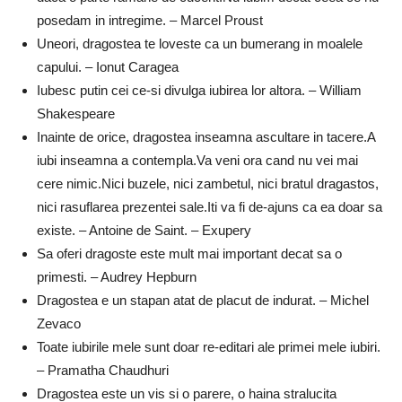
posedam in intregime. – Marcel Proust
Uneori, dragostea te loveste ca un bumerang in moalele
capului. – Ionut Caragea
Iubesc putin cei ce-si divulga iubirea lor altora. – William
Shakespeare
Inainte de orice, dragostea inseamna ascultare in tacere.A
iubi inseamna a contempla.Va veni ora cand nu vei mai
cere nimic.Nici buzele, nici zambetul, nici bratul dragastos,
nici rasuflarea prezentei sale.Iti va fi de-ajuns ca ea doar sa
existe. – Antoine de Saint. – Exupery
Sa oferi dragoste este mult mai important decat sa o
primesti. – Audrey Hepburn
Dragostea e un stapan atat de placut de indurat. – Michel
Zevaco
Toate iubirile mele sunt doar re-editari ale primei mele iubiri.
– Pramatha Chaudhuri
Dragostea este un vis si o parere, o haina stralucita