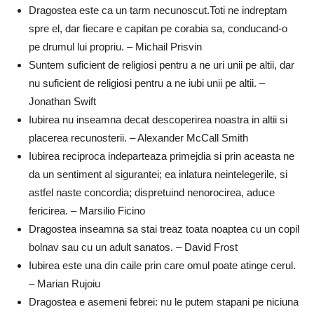
Dragostea este ca un tarm necunoscut.Toti ne indreptam
spre el, dar fiecare e capitan pe corabia sa, conducand-o
pe drumul lui propriu. – Michail Prisvin
Suntem suficient de religiosi pentru a ne uri unii pe altii, dar
nu suficient de religiosi pentru a ne iubi unii pe altii. –
Jonathan Swift
Iubirea nu inseamna decat descoperirea noastra in altii si
placerea recunosterii. – Alexander McCall Smith
Iubirea reciproca indeparteaza primejdia si prin aceasta ne
da un sentiment al sigurantei; ea inlatura neintelegerile, si
astfel naste concordia; dispretuind nenorocirea, aduce
fericirea. – Marsilio Ficino
Dragostea inseamna sa stai treaz toata noaptea cu un copil
bolnav sau cu un adult sanatos. – David Frost
Iubirea este una din caile prin care omul poate atinge cerul.
– Marian Rujoiu
Dragostea e asemeni febrei: nu le putem stapani pe niciuna