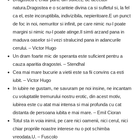
natura.Dragostea e o scanteie divina ca si sufletul si, la fel
ca el, este incoruptibila, indivizibila, nepieritoare.E un punct
de foc in noi, nemuritor si infinit, pe care nimic nu-l poate
margini si nimic nu-l poate atinge.Il simti arzand pana in
maduva oaselor si-l vezi stralucind pana in adancurile
cerului. – Victor Hugo
Un dram foarte mic de speranta este suficient pentru a
cauza aparitia dragostei. – Stendhal
Cea mai mare bucurie a vietii este sa fii convins ca esti
iubit. – Victor Hugo
In iubire ne gustam, ne savuram pe noi insine, ne incantam
cu voluptatile tremurului nostru erotic, din acest motiv,
iubirea este cu atat mai intensa si mai profunda cu cat
distanta de persoana iubita e mai mare. – Emil Cioran
Totul sta in voia inimii, pe care nici oamenii, nici cerul, nici
chiar propriile noastre interese nu o pot schimba
vreodata.U. – Fuscolo