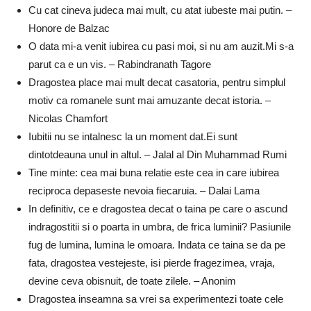
Cu cat cineva judeca mai mult, cu atat iubeste mai putin. –
Honore de Balzac
O data mi-a venit iubirea cu pasi moi, si nu am auzit.Mi s-a
parut ca e un vis. – Rabindranath Tagore
Dragostea place mai mult decat casatoria, pentru simplul
motiv ca romanele sunt mai amuzante decat istoria. –
Nicolas Chamfort
Iubitii nu se intalnesc la un moment dat.Ei sunt
dintotdeauna unul in altul. – Jalal al Din Muhammad Rumi
Tine minte: cea mai buna relatie este cea in care iubirea
reciproca depaseste nevoia fiecaruia. – Dalai Lama
In definitiv, ce e dragostea decat o taina pe care o ascund
indragostitii si o poarta in umbra, de frica luminii? Pasiunile
fug de lumina, lumina le omoara. Indata ce taina se da pe
fata, dragostea vestejeste, isi pierde fragezimea, vraja,
devine ceva obisnuit, de toate zilele. – Anonim
Dragostea inseamna sa vrei sa experimentezi toate cele