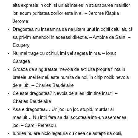
alta expresie in ochi si un alt inteles in stransoarea mainilor
lor, acum puritatea zorilor este in ei. – Jerome Klapka
Jerome
Dragostea nu inseamna sa ne uitam unul in ochii celuilalt, ci
sa privim amandoi in aceeasi directie. – Antoine de Saint. –
Exupery
Nu mai trage cu ochiul, imi vei sageta inima. – Ionut
Caragea
Groaza de singuratate, nevoia de a-ti uita propria fiinta in
bratele unei femei, este numita de noi, in chip nobil: nevoia
de a iubi. – Charles Baudelaire
Ce este dragostea? Nevoia de a iesi din tine insuti. –
Charles Baudelaire
Asa e dragostea… Un joc, un joc stupid, murdar si
masluit… Nu intri fara sa dai socoteala intr-un asemenea
joc. – Camil Petrescu
Iubirea nu are nicio legatura cu ceea ce astepti sa obtii,