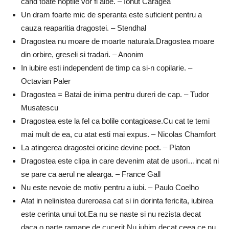
cand toate noptile vor fi albe. – Ionut Caragea
Un dram foarte mic de speranta este suficient pentru a
cauza reaparitia dragostei. – Stendhal
Dragostea nu moare de moarte naturala.Dragostea moare
din orbire, greseli si tradari. – Anonim
In iubire esti independent de timp ca si-n copilarie. –
Octavian Paler
Dragostea = Batai de inima pentru dureri de cap. – Tudor
Musatescu
Dragostea este la fel ca bolile contagioase.Cu cat te temi
mai mult de ea, cu atat esti mai expus. – Nicolas Chamfort
La atingerea dragostei oricine devine poet. – Platon
Dragostea este clipa in care devenim atat de usori…incat ni
se pare ca aerul ne alearga. – France Gall
Nu este nevoie de motiv pentru a iubi. – Paulo Coelho
Atat in nelinistea dureroasa cat si in dorinta fericita, iubirea
este cerinta unui tot.Ea nu se naste si nu rezista decat
daca o parte ramane de cucerit.Nu iubim decat ceea ce nu