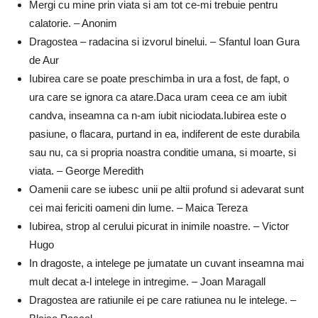
Mergi cu mine prin viata si am tot ce-mi trebuie pentru
calatorie. – Anonim
Dragostea – radacina si izvorul binelui. – Sfantul Ioan Gura
de Aur
Iubirea care se poate preschimba in ura a fost, de fapt, o
ura care se ignora ca atare.Daca uram ceea ce am iubit
candva, inseamna ca n-am iubit niciodata.Iubirea este o
pasiune, o flacara, purtand in ea, indiferent de este durabila
sau nu, ca si propria noastra conditie umana, si moarte, si
viata. – George Meredith
Oamenii care se iubesc unii pe altii profund si adevarat sunt
cei mai fericiti oameni din lume. – Maica Tereza
Iubirea, strop al cerului picurat in inimile noastre. – Victor
Hugo
In dragoste, a intelege pe jumatate un cuvant inseamna mai
mult decat a-l intelege in intregime. – Joan Maragall
Dragostea are ratiunile ei pe care ratiunea nu le intelege. –