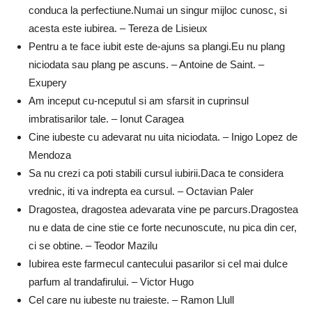
conduca la perfectiune.Numai un singur mijloc cunosc, si
acesta este iubirea. – Tereza de Lisieux
Pentru a te face iubit este de-ajuns sa plangi.Eu nu plang
niciodata sau plang pe ascuns. – Antoine de Saint. –
Exupery
Am inceput cu-nceputul si am sfarsit in cuprinsul
imbratisarilor tale. – Ionut Caragea
Cine iubeste cu adevarat nu uita niciodata. – Inigo Lopez de
Mendoza
Sa nu crezi ca poti stabili cursul iubirii.Daca te considera
vrednic, iti va indrepta ea cursul. – Octavian Paler
Dragostea, dragostea adevarata vine pe parcurs.Dragostea
nu e data de cine stie ce forte necunoscute, nu pica din cer,
ci se obtine. – Teodor Mazilu
Iubirea este farmecul cantecului pasarilor si cel mai dulce
parfum al trandafirului. – Victor Hugo
Cel care nu iubeste nu traieste. – Ramon Llull