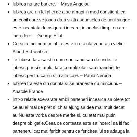
Iubirea nu are bariere. – Maya Angelou
Iubirea are un fel al ei de a se amagi in mod constient, ca
un copil care se joaca da-a v-ati ascunselea de unul singur;
este incantata de asigurari in care, in acelasi timp, nu are
incredere. – George Eliot
Ceea ce noi numim iubire este in esenta veneratia vietii. –
Albert Schweitzer
Te iubesc fara sa stiu cum sau cand sau de unde. Te
iubesc pur si simplu, fara complexitati sau mandrie; te
iubesc pentru ca nu stiu alta cale. – Pablo Neruda
Iubirea traieste din dorinta si se hraneste cu minciuni. –
Anatole France
Intr-o relatie adevarata ambii parteneri incearca sa ofere tot
ce au ei mai de pret si chiar ajung sa dea mai mult decat
au.Nu este vorba despre merite si, cu atat mai putin,
despre obligatie.Ceea ce conteaza este sa incerci sa iti faci
partenerul cat mai fericit pentru ca fericirea lui se adauga la