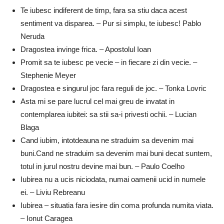
Te iubesc indiferent de timp, fara sa stiu daca acest
sentiment va disparea. – Pur si simplu, te iubesc! Pablo
Neruda
Dragostea invinge frica. – Apostolul Ioan
Promit sa te iubesc pe vecie – in fiecare zi din vecie. –
Stephenie Meyer
Dragostea e singurul joc fara reguli de joc. – Tonka Lovric
Asta mi se pare lucrul cel mai greu de invatat in
contemplarea iubitei: sa stii sa-i privesti ochii. – Lucian
Blaga
Cand iubim, intotdeauna ne straduim sa devenim mai
buni.Cand ne straduim sa devenim mai buni decat suntem,
totul in jurul nostru devine mai bun. – Paulo Coelho
Iubirea nu a ucis niciodata, numai oamenii ucid in numele
ei. – Liviu Rebreanu
Iubirea – situatia fara iesire din coma profunda numita viata.
– Ionut Caragea