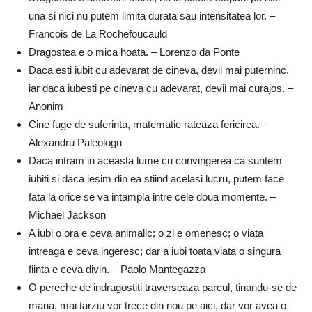
una si nici nu putem limita durata sau intensitatea lor. –
Francois de La Rochefoucauld
Dragostea e o mica hoata. – Lorenzo da Ponte
Daca esti iubit cu adevarat de cineva, devii mai puterninc,
iar daca iubesti pe cineva cu adevarat, devii mai curajos. –
Anonim
Cine fuge de suferinta, matematic rateaza fericirea. –
Alexandru Paleologu
Daca intram in aceasta lume cu convingerea ca suntem
iubiti si daca iesim din ea stiind acelasi lucru, putem face
fata la orice se va intampla intre cele doua momente. –
Michael Jackson
A iubi o ora e ceva animalic; o zi e omenesc; o viata
intreaga e ceva ingeresc; dar a iubi toata viata o singura
fiinta e ceva divin. – Paolo Mantegazza
O pereche de indragostiti traverseaza parcul, tinandu-se de
mana, mai tarziu vor trece din nou pe aici, dar vor avea o