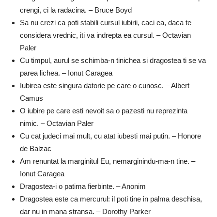
crengi, ci la radacina. – Bruce Boyd
Sa nu crezi ca poti stabili cursul iubirii, caci ea, daca te
considera vrednic, iti va indrepta ea cursul. – Octavian
Paler
Cu timpul, aurul se schimba-n tinichea si dragostea ti se va
parea lichea. – Ionut Caragea
Iubirea este singura datorie pe care o cunosc. – Albert
Camus
O iubire pe care esti nevoit sa o pazesti nu reprezinta
nimic. – Octavian Paler
Cu cat judeci mai mult, cu atat iubesti mai putin. – Honore
de Balzac
Am renuntat la marginitul Eu, nemarginindu-ma-n tine. –
Ionut Caragea
Dragostea-i o patima fierbinte. – Anonim
Dragostea este ca mercurul: il poti tine in palma deschisa,
dar nu in mana stransa. – Dorothy Parker