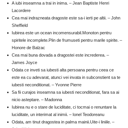
A iubi inseamna a trai in inima. – Jean Baptiste Henri
Lacordere
Cea mai indrazneata dragoste este sa-i ierti pe altii. – John
Sheffield
Iubirea este un ocean incomensurabil.Monoton pentru
spiritele incomplete.Plin de frumuseti pentru marile spirite. –
Honore de Balzac
Cea mai buna dovada a dragostei este increderea. –
James Joyce
Odata ce inveti sa iubesti alta persoana pentru ceea ce
este ea cu adevarat, atunci vei invata in subconstient sa te
iubesti neconditionat. – Yvonne Pierre
Sa fii curajos inseamna sa iubesti neconditionat, fara sa ai
nicio asteptare. – Madonna
Iubirea nu e o stare de luciditate, ci tocmai o renuntare la
luciditate, un interimat al inimii. – Ionel Teodoreanu
Odata, am tinut dragostea in palma mainii.Uite-i liniile. –