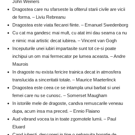
John Weiners
Dragostea care nu sfarseste la ofiterul starii civile are vicii
de forma. – Liviu Rebreanu
Dragostea este viata fiecarei fiinte. – Emanuel Swedenborg
Cu cat ma gandesc mai mult, cu atat imi dau seama ca nu
e nimic mai artistic decat iubirea. – Vincent van Gogh
Inceputurile unei iubiri impartasite sunt tot ce-si poate
inchipui un om mai fermecator pe lumea aceasta. – Andre
Maurois
In dragoste nu exista fericire trainica decat in atmosfera
translucida a sinceritatii totale. – Maurice Maeterlinck
Dragostea este ceea ce se intampla unui barbat si unei
femei care nu se cunosc. – Somerset Maugham
In istoriile mele de dragoste, candva remuscarile veneau
dupa, acum insa ma preced. – Ennio Flaiano
Aud vibrand vocea ta in toate zgomotele lumii. – Paul
Eluard
Cand iubesti, descoperi in tine o nebanuita bogatie de