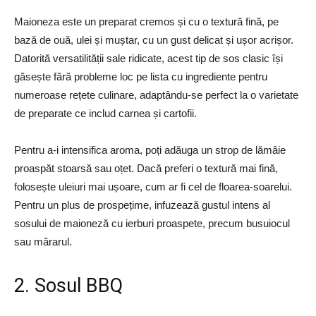
Maioneza este un preparat cremos și cu o textură fină, pe
bază de ouă, ulei și muștar, cu un gust delicat și ușor acrișor.
Datorită versatilității sale ridicate, acest tip de sos clasic își
găsește fără probleme loc pe lista cu ingrediente pentru
numeroase rețete culinare, adaptându-se perfect la o varietate
de preparate ce includ carnea și cartofii.
Pentru a-i intensifica aroma, poți adăuga un strop de lămâie
proaspăt stoarsă sau oțet. Dacă preferi o textură mai fină,
folosește uleiuri mai ușoare, cum ar fi cel de floarea-soarelui.
Pentru un plus de prospețime, infuzează gustul intens al
sosului de maioneză cu ierburi proaspete, precum busuiocul
sau mărarul.
2. Sosul BBQ