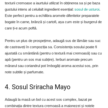
texturii cremoase a iaurtului utilizat în obținerea sa și pe baza
gustului intens al celuilalt ingredient esențial:
sosul de usturoi
.
Este perfect pentru a echilibra aromele diferitelor preparatele
bogate în carne, brânză și cartofi, așa cum este și burgerul de
care ți-e acum poftă.
Pentru un plus de prospețime, adaugă sus de lămâie sau suc
de castraveți în compoziția sa. Consistența sosului poate fi
ajustată cu smântână (pentru o textură mai cremoasă) sau cu
apă (pentru un sos mai subțire). Ierburi aromate precum
mărarul sau coriandrul pot îmbogăți aroma acestui sos, prin
note subtile și parfumate.
4. Sosul Sriracha Mayo
Adaugă la masă un bol cu acest sos complex, bazat pe
combinația dintre textura cremoasă a maionezei și notele