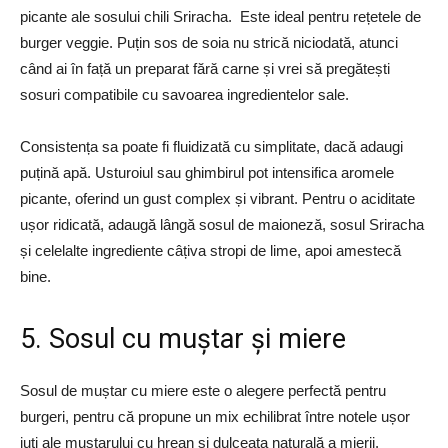
picante ale sosului chili Sriracha. Este ideal pentru rețetele de
burger veggie. Puțin sos de soia nu strică niciodată, atunci
când ai în față un preparat fără carne și vrei să pregătești
sosuri compatibile cu savoarea ingredientelor sale.
Consistența sa poate fi fluidizată cu simplitate, dacă adaugi
puțină apă. Usturoiul sau ghimbirul pot intensifica aromele
picante, oferind un gust complex și vibrant. Pentru o aciditate
ușor ridicată, adaugă lângă sosul de maioneză, sosul Sriracha
și celelalte ingrediente câțiva stropi de lime, apoi amestecă
bine.
5. Sosul cu muștar și miere
Sosul de muștar cu miere este o alegere perfectă pentru
burgeri, pentru că propune un mix echilibrat între notele ușor
iuți ale muștarului cu hrean și dulceața naturală a mierii.