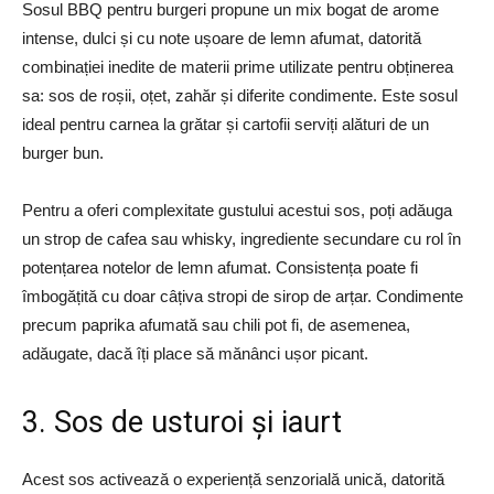
Sosul BBQ pentru burgeri propune un mix bogat de arome
intense, dulci și cu note ușoare de lemn afumat, datorită
combinației inedite de materii prime utilizate pentru obținerea
sa: sos de roșii, oțet, zahăr și diferite condimente. Este sosul
ideal pentru carnea la grătar și cartofii serviți alături de un
burger bun.
Pentru a oferi complexitate gustului acestui sos, poți adăuga
un strop de cafea sau whisky, ingrediente secundare cu rol în
potențarea notelor de lemn afumat. Consistența poate fi
îmbogățită cu doar câțiva stropi de sirop de arțar. Condimente
precum paprika afumată sau chili pot fi, de asemenea,
adăugate, dacă îți place să mănânci ușor picant.
3. Sos de usturoi și iaurt
Acest sos activează o experiență senzorială unică, datorită