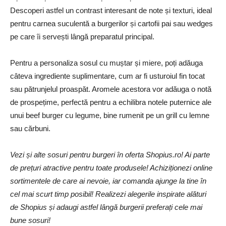
Descoperi astfel un contrast interesant de note și texturi, ideal
pentru carnea suculentă a burgerilor și cartofii pai sau wedges
pe care îi servești lângă preparatul principal.
Pentru a personaliza sosul cu muștar și miere, poți adăuga
câteva ingrediente suplimentare, cum ar fi usturoiul fin tocat
sau pătrunjelul proaspăt. Aromele acestora vor adăuga o notă
de prospețime, perfectă pentru a echilibra notele puternice ale
unui beef burger cu legume, bine rumenit pe un grill cu lemne
sau cărbuni.
Vezi și alte sosuri pentru burgeri în oferta Shopius.ro! Ai parte
de prețuri atractive pentru toate produsele! Achiziționezi online
sortimentele de care ai nevoie, iar comanda ajunge la tine în
cel mai scurt timp posibil! Realizezi alegerile inspirate alături
de Shopius și adaugi astfel lângă burgerii preferați cele mai
bune sosuri!