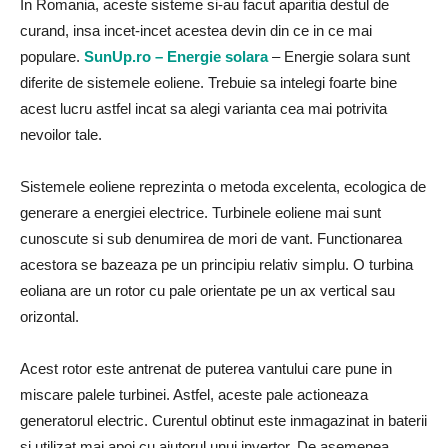
In Romania, aceste sisteme si-au facut aparitia destul de
curand, insa incet-incet acestea devin din ce in ce mai
populare.
SunUp.ro – Energie solara
– Energie solara sunt
diferite de sistemele eoliene. Trebuie sa intelegi foarte bine
acest lucru astfel incat sa alegi varianta cea mai potrivita
nevoilor tale.
Sistemele eoliene reprezinta o metoda excelenta, ecologica de
generare a energiei electrice. Turbinele eoliene mai sunt
cunoscute si sub denumirea de mori de vant. Functionarea
acestora se bazeaza pe un principiu relativ simplu. O turbina
eoliana are un rotor cu pale orientate pe un ax vertical sau
orizontal.
Acest rotor este antrenat de puterea vantului care pune in
miscare palele turbinei. Astfel, aceste pale actioneaza
generatorul electric. Curentul obtinut este inmagazinat in baterii
si utilizat mai apoi cu ajutorul unui invertor. De asemenea,