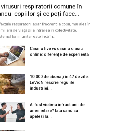
 virusuri respiratorii comune în
ândul copiilor și ce poți face...
fecțiile respiratorii apar frecvent la copii, mai ales în
imii ani de viață și la intrarea în colectivitate.
stemul lor imunitar este încă în...
Casino live vs casino clasic
online: diferențe de experiență
10.000 de abonați în 47 de zile.
LeVioN rescrie regulile
industriei...
Ai fost victima infractiunii de
amenintare? Iata cand sa
apelezi la...