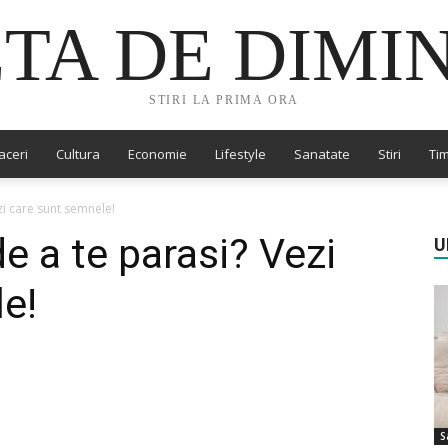
TA DE DIMI
STIRI LA PRIMA ORA
aceri
Cultura
Economie
Lifestyle
Sanatate
Stiri
Tim
zi care sunt semnele!
e a te parasi? Vezi
U
e!
S