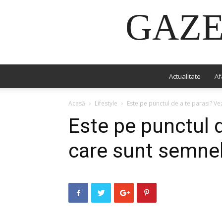
GAZE
Actualitate
Af
Acasă
Lifestyle
Este pe punctul de a te parasi? Ve
Este pe punctul d
care sunt semnel