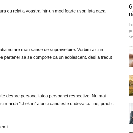
6
gatura cu relatia voastra intr-un mod foarte usor. Iata daca
r
In
pr
Si
latia nu are mari sanse de supravietuire. Vorbim aici in
e pe partener sa se comporte ca un adolescent, desi a trecut
multe despre personalitatea persoanei respective. Nu mai
isi mai da “chek in” atunci cand este undeva cu tine, practic
enii