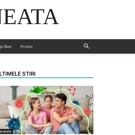
NEATA
p liber
Promo
LTIMELE STIRI
anatate