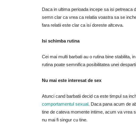
Daca in ultima perioada incepe sa isi petreaca di
semn clar ca vrea ca relatia voastra sa se incheie.
fara relatii este clar ca isi doreste altceva.
Isi schimba rutina
Cei mai multi barbati au o rutina bine stabilita, i
rutina poate semnifica posibilitatea unei despartir
Nu mai este interesat de sex
Atunci cand barbatii decid ca este timpul sa inch
comportamentul sexual
. Daca pana acum de abia
tine de cateva momente intime, acum va vrea sa 
nu mai fi singur cu tine.