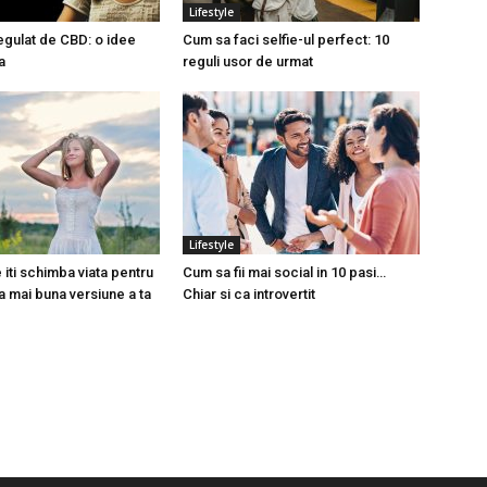
Lifestyle
gulat de CBD: o idee
Cum sa faci selfie-ul perfect: 10
a
reguli usor de urmat
Lifestyle
 iti schimba viata pentru
Cum sa fii mai social in 10 pasi…
a mai buna versiune a ta
Chiar si ca introvertit