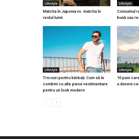
Lifestyle
Lifestyle
Matcha în Japonia vs. matcha în
Consumul re
restul lumii
bună sau re
Lifestyle
Lifestyle
Tricouri pentru bărbați: Cum să le
10 pasi care
combini cu alte piese vestimentare
a deveni ce
pentru un look modern