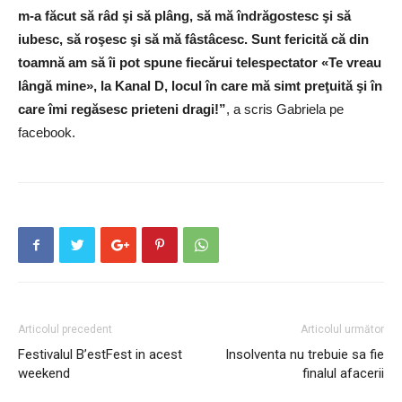
m-a făcut să râd şi să plâng, să mă îndrăgostesc şi să
iubesc, să roşesc şi să mă fâstâcesc. Sunt fericită că din
toamnă am să îi pot spune fiecărui telespectator «Te vreau
lângă mine», la Kanal D, locul în care mă simt preţuită şi în
care îmi regăsesc prieteni dragi!”
, a scris Gabriela pe
facebook.
Articolul precedent
Articolul următor
Festivalul B’estFest in acest
Insolventa nu trebuie sa fie
weekend
finalul afacerii