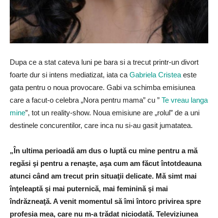
Dupa ce a stat cateva luni pe bara si a trecut printr-un divort
foarte dur si intens mediatizat, iata ca
Gabriela Cristea
este
gata pentru o noua provocare. Gabi va schimba emisiunea
care a facut-o celebra „Nora pentru mama” cu ”
Te vreau langa
mine
”, tot un reality-show. Noua emisiune are „rolul” de a uni
destinele concurentilor, care inca nu si-au gasit jumatatea.
„În ultima perioadă am dus o luptă cu mine pentru a mă
regăsi şi pentru a renaşte, aşa cum am făcut întotdeauna
atunci când am trecut prin situaţii delicate. Mă simt mai
înţeleaptă şi mai puternică, mai feminină şi mai
îndrăzneaţă. A venit momentul să îmi întorc privirea spre
profesia mea, care nu m-a trădat niciodată. Televiziunea