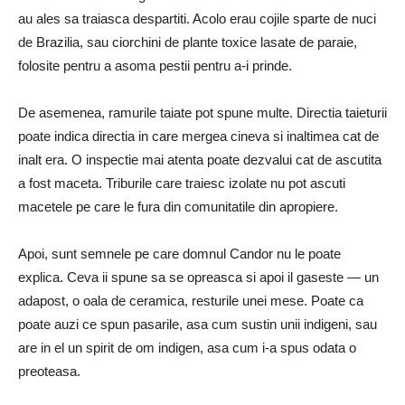
au ales sa traiasca despartiti. Acolo erau cojile sparte de nuci
de Brazilia, sau ciorchini de plante toxice lasate de paraie,
folosite pentru a asoma pestii pentru a-i prinde.
De asemenea, ramurile taiate pot spune multe. Directia taieturii
poate indica directia in care mergea cineva si inaltimea cat de
inalt era. O inspectie mai atenta poate dezvalui cat de ascutita
a fost maceta. Triburile care traiesc izolate nu pot ascuti
macetele pe care le fura din comunitatile din apropiere.
Apoi, sunt semnele pe care domnul Candor nu le poate
explica. Ceva ii spune sa se opreasca si apoi il gaseste — un
adapost, o oala de ceramica, resturile unei mese. Poate ca
poate auzi ce spun pasarile, asa cum sustin unii indigeni, sau
are in el un spirit de om indigen, asa cum i-a spus odata o
preoteasa.