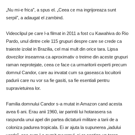
„Nu mi-e frica”, a spus el. „Ceea ce ma ingrijoreaza sunt
serpii”, a adaugat el zambind.
Videoclipul pe care l-a filmat in 2011 a fost cu Kawahiva do Rio
Pardo, unul dintre cele 115 grupuri despre care se crede ca
traieste izolat in Brazilia, cel mai mult din orice tara. Lipsa
dovezilor inseamna ca aproximativ o treime din aceste grupuri
raman neprotejate, ceea ce face ca urmaritorii experti precum
domnul Candor, care au invatat cum sa gaseasca locuitorii
padurii care nu vor sa fie gasiti, sa fie esentiali pentru
supravietuirea lor.
Familia domnului Candor s-a mutat in Amazon cand acesta
avea 6 ani. Erau anii 1960, iar parintii lui hotarasera sa
raspunda unui apel din partea dictaturii militare a tarii de a
coloniza padurea tropicala. Ei ar ajuta la supunerea „iadului