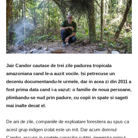
Jair Candor cautase de trei zile padurea tropicala
amazoniana cand le-a auzit vocile. Isi petrecuse un
deceniu documentandu-le urmele, dar in acea zi din 2011 a
fost prima data cand i-a vazut: o familie de noua persoane,
plimbandu-se nud prin padure, cu copii in spate si sageti
mai inalte decat el.
De ani de zile, companiile de exploatare forestiera au spus ca
acest grup indigen izolat este un mit. Dar acum domnul
Candor, ascuns in spatele copacilor subtiri, inregistra primul