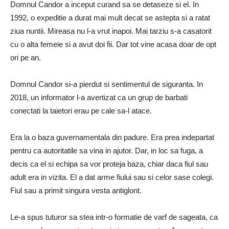
Domnul Candor a inceput curand sa se detaseze si el. In
1992, o expeditie a durat mai mult decat se astepta si a ratat
ziua nuntii. Mireasa nu l-a vrut inapoi. Mai tarziu s-a casatorit
cu o alta femeie si a avut doi fii. Dar tot vine acasa doar de opt
ori pe an.
Domnul Candor si-a pierdut si sentimentul de siguranta. In
2018, un informator l-a avertizat ca un grup de barbati
conectati la taietori erau pe cale sa-l atace.
Era la o baza guvernamentala din padure. Era prea indepartat
pentru ca autoritatile sa vina in ajutor. Dar, in loc sa fuga, a
decis ca el si echipa sa vor proteja baza, chiar daca fiul sau
adult era in vizita. El a dat arme fiului sau si celor sase colegi.
Fiul sau a primit singura vesta antiglont.
Le-a spus tuturor sa stea intr-o formatie de varf de sageata, ca