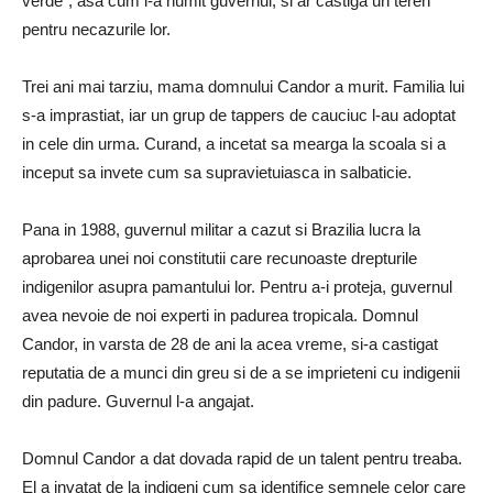
verde”, asa cum l-a numit guvernul, si ar castiga un teren
pentru necazurile lor.
Trei ani mai tarziu, mama domnului Candor a murit. Familia lui
s-a imprastiat, iar un grup de tappers de cauciuc l-au adoptat
in cele din urma. Curand, a incetat sa mearga la scoala si a
inceput sa invete cum sa supravietuiasca in salbaticie.
Pana in 1988, guvernul militar a cazut si Brazilia lucra la
aprobarea unei noi constitutii care recunoaste drepturile
indigenilor asupra pamantului lor. Pentru a-i proteja, guvernul
avea nevoie de noi experti in padurea tropicala. Domnul
Candor, in varsta de 28 de ani la acea vreme, si-a castigat
reputatia de a munci din greu si de a se imprieteni cu indigenii
din padure. Guvernul l-a angajat.
Domnul Candor a dat dovada rapid de un talent pentru treaba.
El a invatat de la indigeni cum sa identifice semnele celor care