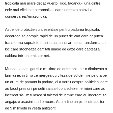
tropicala mai mare decat Puerto Rico, facandu-l una dintre
cele mai eficiente personalitati care lucreaza astazi la
conservarea Amazonului.
Astfel de protectie sunt esentiale pentru padurea tropicala,
deoarece se apropie rapid de un punct de varf care ar putea
transforma suprafete mari in pasuni si ar putea transforma un
loc care stocheaza cantitati uriase de gaze care capteaza
caldura intr-un emitator net.
Munca i-a castigat si o multime de dusmani. Intr-o dimineata a
lunii iunie, in timp ce mergea cu viteza de 80 de mile pe ora pe
un drum de pamant in padure, el a vorbit despre politicieni care
au facut presiuni pe sefii sai sa-l concedieze, fermieri care au
incercat sa-l mituiasca si taietori de lemne care au incercat sa
angajeze asasini. sa-l omoare. Acum tine un pistol stralucitor
de 9 milimetri in vesta antiglont.