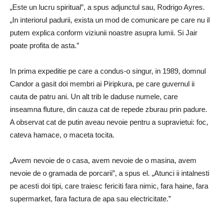
„Este un lucru spiritual”, a spus adjunctul sau, Rodrigo Ayres.
„In interiorul padurii, exista un mod de comunicare pe care nu il
putem explica conform viziunii noastre asupra lumii. Si Jair
poate profita de asta.”
In prima expeditie pe care a condus-o singur, in 1989, domnul
Candor a gasit doi membri ai Piripkura, pe care guvernul ii
cauta de patru ani. Un alt trib le daduse numele, care
inseamna fluture, din cauza cat de repede zburau prin padure.
A observat cat de putin aveau nevoie pentru a supravietui: foc,
cateva hamace, o maceta tocita.
„Avem nevoie de o casa, avem nevoie de o masina, avem
nevoie de o gramada de porcarii”, a spus el. „Atunci ii intalnesti
pe acesti doi tipi, care traiesc fericiti fara nimic, fara haine, fara
supermarket, fara factura de apa sau electricitate.”