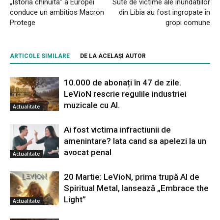
„Istoria chinuita” a Europei
Sute de victime ale inundatiilor
conduce un ambitios Macron
din Libia au fost ingropate in
Protege
gropi comune
ARTICOLE SIMILARE
DE LA ACELAȘI AUTOR
10.000 de abonați în 47 de zile.
LeVioN rescrie regulile industriei
muzicale cu AI.
Actualitate
Ai fost victima infractiunii de
amenintare? Iata cand sa apelezi la un
avocat penal
Actualitate
20 Martie: LeVioN, prima trupă AI de
Spiritual Metal, lansează „Embrace the
Light”
Actualitate