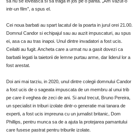
sa nu se loveasca si sa traga in jos pe o panta. „Am vazut-o
intr-un film”, a spus el.
Cei noua barbati au spart lacatul de la poarta in jurul orei 21.00.
Domnul Candor si echipajul sau au auzit impuscaturi, au spus
ei, asa ca au tras inapoi. Unul dintre invadatori a fost ucis.
Ceilalti au fugit. Ancheta care a urmat nu a gasit dovezi ca
barbatii legati la taietorii de lemne purtau arme, dar liderul lor a
fost arestat.
Doi ani mai tarziu, in 2020, unul dintre colegii domnului Candor
a fost ucis de o sageata impuscata de un membru al unui trib
pe care il veghea de zeci de ani. Si anul trecut, Bruno Pereira,
un specialist in triburi izolate dintr-o generatie mai tanara de
experti, a fost ucis impreuna cu un jurnalist britanic, Dom
Phillips, pentru munca sa de a ajuta la protejarea pamantului
care fusese pastrat pentru triburile izolate.