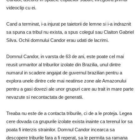
videoclip cu ei.
Cand a terminat, i-a injurat pe taietorii de lemne si i-a indraznit
sa spuna ca tribul nu exista, a spus colegul sau Claiton Gabriel
Silva. Ochii domnului Candor erau udati de lacrimi.
Domnul Candor, in varsta de 63 de ani, este poate cel mai
reusit urmaritor al triburilor izolate din Brazilia, unul dintre
numarul in scadere angajat de guvernul brazilian pentru a
explora unele dintre cele mai neatinse zone ale Amazonului
pentru a gasi dovezi ale unor grupuri care au trait in mare parte
nevazute si necontactata de generatii.
Treaba nu este de a contacta triburile, ci de a le proteja. Legea
cere dovada ca grupurile izolate exista inainte ca terenul lor sa
poata fi interzis strainilor. Domnul Candor incearca sa
descopere triburile fara a fi reperat, sa le permita sa ramana