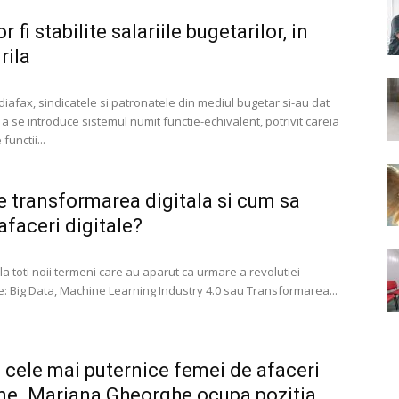
 fi stabilite salariile bugetarilor, in
rila
diafax, sindicatele si patronatele din mediul bugetar si-au dat
a se introduce sistemul numit functie-echivalent, potrivit careia
 functii...
e transformarea digitala si cum sa
afaceri digitale?
la toti noii termeni care au aparut ca urmare a revolutiei
e: Big Data, Machine Learning Industry 4.0 sau Transformarea...
 cele mai puternice femei de afaceri
me. Mariana Gheorghe ocupa pozitia...