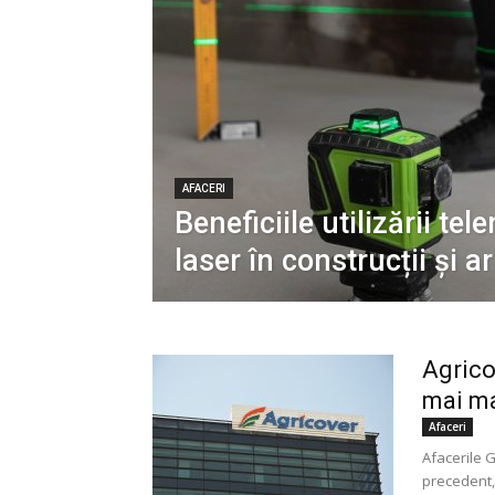
AFACERI
Beneficiile utilizării tel
laser în construcții și a
Agrico
mai ma
Afaceri
Afacerile G
precedent, 