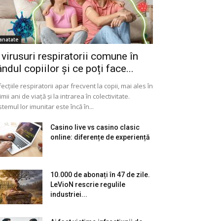
anatate
 virusuri respiratorii comune în
ândul copiilor și ce poți face...
fecțiile respiratorii apar frecvent la copii, mai ales în
imii ani de viață și la intrarea în colectivitate.
stemul lor imunitar este încă în...
Casino live vs casino clasic
online: diferențe de experiență
10.000 de abonați în 47 de zile.
LeVioN rescrie regulile
industriei...