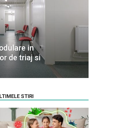
odulare in
r de triaj si
LTIMELE STIRI