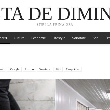
TA DE DIMI
STIRI LA PRIMA ORA
aceri
Cultura
Economie
Lifestyle
Sanatate
Stiri
Tim
ral
Lifestyle
Promo
Sanatate
Stiri
Timp liber