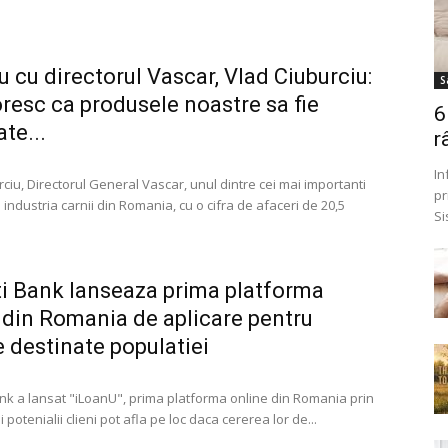
iu cu directorul Vascar, Vlad Ciuburciu:
S
oresc ca produsele noastre sa fie
6
te...
r
In
ciu, Directorul General Vascar, unul dintre cei mai importanti
pr
n industria carnii din Romania, cu o cifra de afaceri de 20,5
Si
i Bank lanseaza prima platforma
 din Romania de aplicare pentru
e destinate populatiei
nk a lansat "iLoanU", prima platforma online din Romania prin
 i potenialii clieni pot afla pe loc daca cererea lor de...