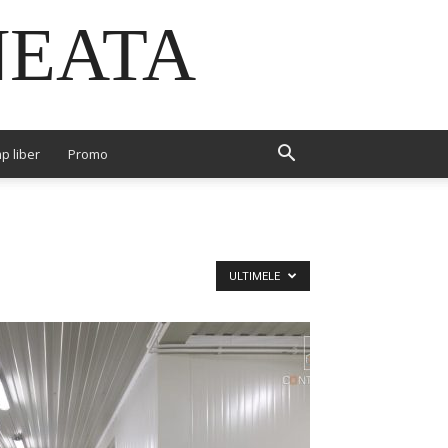
NEATA
p liber
Promo
ULTIMELE