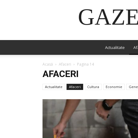
GAZE
Actualitate
Af
Acasă
Afaceri
Pagina 14
AFACERI
Actualitate
Afaceri
Cultura
Economie
Gene