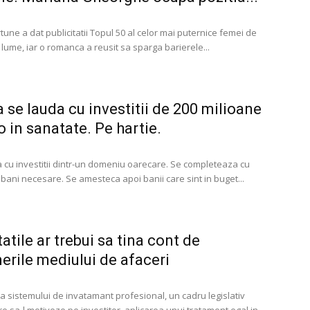
tune a dat publicitatii Topul 50 al celor mai puternice femei de
 lume, iar o romanca a reusit sa sparga barierele...
a se lauda cu investitii de 200 milioane
o in sanatate. Pe hartie.
ta cu investitii dintr-un domeniu oarecare. Se completeaza cu
bani necesare. Se amesteca apoi banii care sint in buget...
atile ar trebui sa tina cont de
erile mediului de afaceri
 sistemului de invatamant profesional, un cadru legislativ