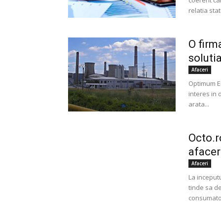
coerent car
relatia stat
O firm
soluti
Afaceri
Optimum En
interes in
arata...
Octo.r
afacer
Afaceri
La inceput
tinde sa d
consumatoa