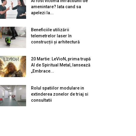
Ai fost victima infractiunii de
amenintare? Iata cand sa
apelezi la...
Beneficiile utilizării
telemetrelor laser în
construcții și arhitectură
20 Martie: LeVioN, prima trupă
AI de Spiritual Metal, lansează
„Embrace...
Rolul spatiilor modulare in
extinderea zonelor de triaj si
consultatii