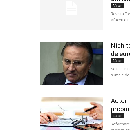
Afaceri
Revista For
afaceri din
Nichit
de eur
Afaceri
Se ia o lis
sumele de 
Autorit
propun
Afaceri
Reformarea