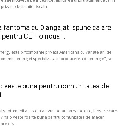
e sa-l motiveze pe investitor, aplicarea unui tratament egal in
-privat, o legislatie fiscala...
a fantoma cu 0 angajati spune ca are
a pentru CET: o noua...
ergy este o "companie privata Americana cu variate arii de
 domeniul energiei specializata in producerea de energie", se
o veste buna pentru comunitatea de
i
ul saptamanii acesteia a avut loc lansarea octo.ro, lansare care
evina o veste foarte buna pentru comunitatea de afaceri
re de...