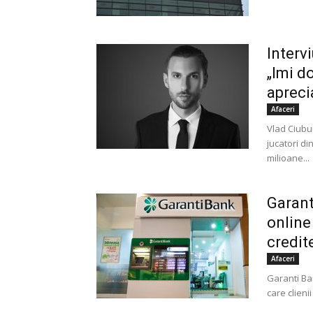
Interv
„Imi d
aprecia
Afaceri
Vlad Ciubur
jucatori di
milioane...
Garant
online
credit
Afaceri
Garanti Ba
care clienii