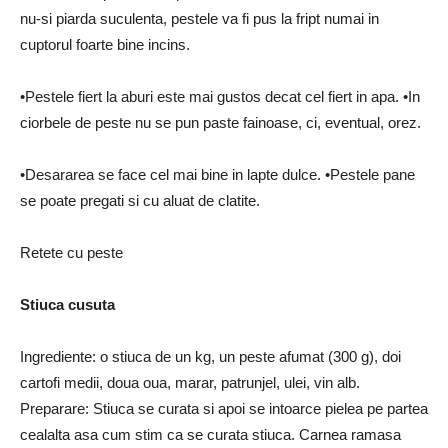
nu-si piarda suculenta, pestele va fi pus la fript numai in
cuptorul foarte bine incins.
•Pestele fiert la aburi este mai gustos decat cel fiert in apa. •In
ciorbele de peste nu se pun paste fainoase, ci, eventual, orez.
•Desararea se face cel mai bine in lapte dulce. •Pestele pane
se poate pregati si cu aluat de clatite.
Retete cu peste
Stiuca cusuta
Ingrediente: o stiuca de un kg, un peste afumat (300 g), doi
cartofi medii, doua oua, marar, patrunjel, ulei, vin alb.
Preparare: Stiuca se curata si apoi se intoarce pielea pe partea
cealalta asa cum stim ca se curata stiuca. Carnea ramasa