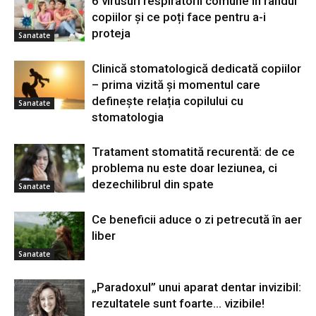
6 virusuri respiratorii comune în rândul
copiilor și ce poți face pentru a-i
proteja
Sanatate
Clinică stomatologică dedicată copiilor
– prima vizită și momentul care
definește relația copilului cu
Sanatate
stomatologia
Tratament stomatită recurentă: de ce
problema nu este doar leziunea, ci
dezechilibrul din spate
Sanatate
Ce beneficii aduce o zi petrecută în aer
liber
Sanatate
„Paradoxul” unui aparat dentar invizibil:
rezultatele sunt foarte… vizibile!