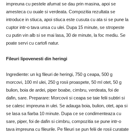
impreuna cu pestele afumat se dau prin masina, apoi se
amesteca cu ouale si verdeata. Compozitia rezultata se
introduce in stiuca, apoi stiuca este cusuta cu ata si se pune la
cuptor intr-o tava unsa cu ulei. Dupa 15 minute, se stropeste
cu putin vin alb si se mai lasa, 30 de minute, la foc mediu. Se
poate servi cu cartofi natur.
Fileuri lipovenesti din heringi
Ingrediente: un kg fileuri de heringi, 750 g ceapa, 500 g
morcovi, 100 ml ulei, 250 g rosii proaspete, 50 ml otet, 50 g
bulion, boia de ardei, piper boabe, cimbru, verdeata, foi de
dafin, sare. Preparare: Morcovii si ceapa se taie felii subtiri si
se calesc impreuna in ulei. Se adauga boia, bulion, otet, apa si
se lasa sa fiarba 10 minute. Dupa ce se condimenteaza cu
sare, piper, foi de dafin si cimbru, compozitia se pune intr-o
tava impreuna cu fileurile. Pe fileuri se pun felii de rosii curatate