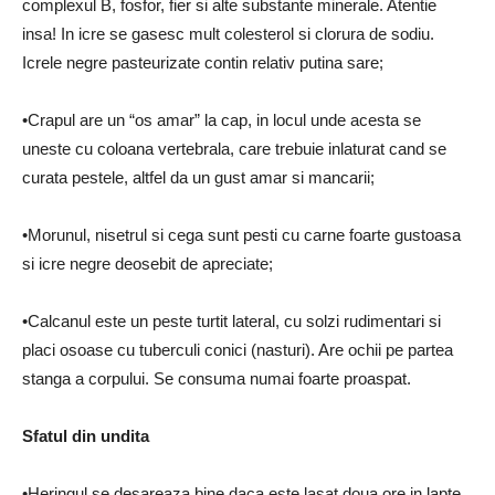
complexul B, fosfor, fier si alte substante minerale. Atentie
insa! In icre se gasesc mult colesterol si clorura de sodiu.
Icrele negre pasteurizate contin relativ putina sare;
•Crapul are un “os amar” la cap, in locul unde acesta se
uneste cu coloana vertebrala, care trebuie inlaturat cand se
curata pestele, altfel da un gust amar si mancarii;
•Morunul, nisetrul si cega sunt pesti cu carne foarte gustoasa
si icre negre deosebit de apreciate;
•Calcanul este un peste turtit lateral, cu solzi rudimentari si
placi osoase cu tuberculi conici (nasturi). Are ochii pe partea
stanga a corpului. Se consuma numai foarte proaspat.
Sfatul din undita
•Heringul se desareaza bine daca este lasat doua ore in lapte.