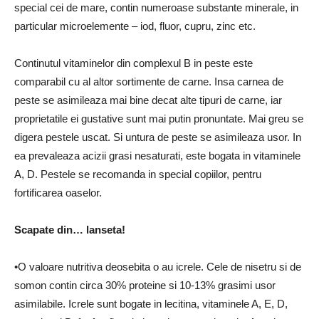
special cei de mare, contin numeroase substante minerale, in
particular microelemente – iod, fluor, cupru, zinc etc.
Continutul vitaminelor din complexul B in peste este
comparabil cu al altor sortimente de carne. Insa carnea de
peste se asimileaza mai bine decat alte tipuri de carne, iar
proprietatile ei gustative sunt mai putin pronuntate. Mai greu se
digera pestele uscat. Si untura de peste se asimileaza usor. In
ea prevaleaza acizii grasi nesaturati, este bogata in vitaminele
A, D. Pestele se recomanda in special copiilor, pentru
fortificarea oaselor.
Scapate din… lanseta!
•O valoare nutritiva deosebita o au icrele. Cele de nisetru si de
somon contin circa 30% proteine si 10-13% grasimi usor
asimilabile. Icrele sunt bogate in lecitina, vitaminele A, E, D,