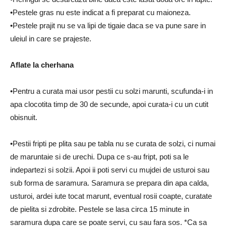
•Pestele gras nu este indicat a fi preparat cu maioneza.
•Pestele prajit nu se va lipi de tigaie daca se va pune sare in
uleiul in care se prajeste.
Aflate la cherhana
•Pentru a curata mai usor pestii cu solzi marunti, scufunda-i in
apa clocotita timp de 30 de secunde, apoi curata-i cu un cutit
obisnuit.
•Pestii fripti pe plita sau pe tabla nu se curata de solzi, ci numai
de maruntaie si de urechi. Dupa ce s-au fript, poti sa le
indepartezi si solzii. Apoi ii poti servi cu mujdei de usturoi sau
sub forma de saramura. Saramura se prepara din apa calda,
usturoi, ardei iute tocat marunt, eventual rosii coapte, curatate
de pielita si zdrobite. Pestele se lasa circa 15 minute in
saramura dupa care se poate servi, cu sau fara sos. *Ca sa