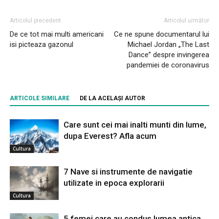
Articolul precedent
Articolul următor
De ce tot mai multi americani
Ce ne spune documentarul lui
isi picteaza gazonul
Michael Jordan „The Last
Dance” despre invingerea
pandemiei de coronavirus
ARTICOLE SIMILARE
DE LA ACELAȘI AUTOR
Care sunt cei mai inalti munti din lume,
dupa Everest? Afla acum
Cultura
7 Nave si instrumente de navigatie
utilizate in epoca explorarii
Cultura
5 femei care au condus lumea antica