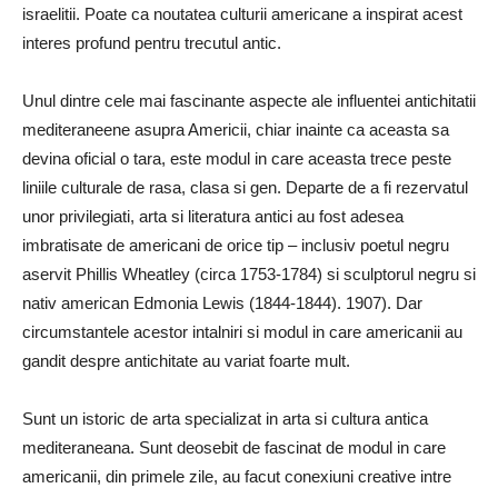
israelitii. Poate ca noutatea culturii americane a inspirat acest
interes profund pentru trecutul antic.
Unul dintre cele mai fascinante aspecte ale influentei antichitatii
mediteraneene asupra Americii, chiar inainte ca aceasta sa
devina oficial o tara, este modul in care aceasta trece peste
liniile culturale de rasa, clasa si gen. Departe de a fi rezervatul
unor privilegiati, arta si literatura antici au fost adesea
imbratisate de americani de orice tip – inclusiv poetul negru
aservit Phillis Wheatley (circa 1753-1784) si sculptorul negru si
nativ american Edmonia Lewis (1844-1844). 1907). Dar
circumstantele acestor intalniri si modul in care americanii au
gandit despre antichitate au variat foarte mult.
Sunt un istoric de arta specializat in arta si cultura antica
mediteraneana. Sunt deosebit de fascinat de modul in care
americanii, din primele zile, au facut conexiuni creative intre