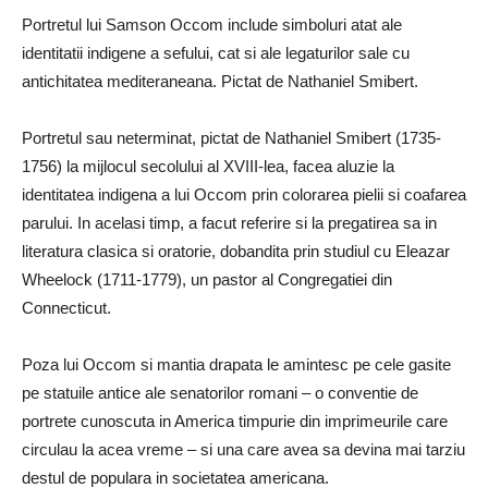
Portretul lui Samson Occom include simboluri atat ale
identitatii indigene a sefului, cat si ale legaturilor sale cu
antichitatea mediteraneana. Pictat de Nathaniel Smibert.
Portretul sau neterminat, pictat de Nathaniel Smibert (1735-
1756) la mijlocul secolului al XVIII-lea, facea aluzie la
identitatea indigena a lui Occom prin colorarea pielii si coafarea
parului. In acelasi timp, a facut referire si la pregatirea sa in
literatura clasica si oratorie, dobandita prin studiul cu Eleazar
Wheelock (1711-1779), un pastor al Congregatiei din
Connecticut.
Poza lui Occom si mantia drapata le amintesc pe cele gasite
pe statuile antice ale senatorilor romani – o conventie de
portrete cunoscuta in America timpurie din imprimeurile care
circulau la acea vreme – si una care avea sa devina mai tarziu
destul de populara in societatea americana.