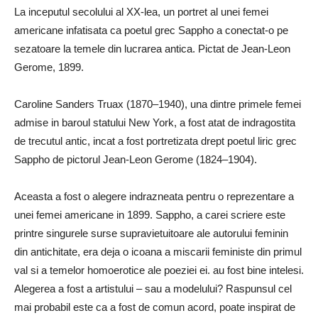
La inceputul secolului al XX-lea, un portret al unei femei
americane infatisata ca poetul grec Sappho a conectat-o ​​pe
sezatoare la temele din lucrarea antica. Pictat de Jean-Leon
Gerome, 1899.
Caroline Sanders Truax (1870–1940), una dintre primele femei
admise in baroul statului New York, a fost atat de indragostita
de trecutul antic, incat a fost portretizata drept poetul liric grec
Sappho de pictorul Jean-Leon Gerome (1824–1904).
Aceasta a fost o alegere indrazneata pentru o reprezentare a
unei femei americane in 1899. Sappho, a carei scriere este
printre singurele surse supravietuitoare ale autorului feminin
din antichitate, era deja o icoana a miscarii feministe din primul
val si a temelor homoerotice ale poeziei ei. au fost bine intelesi.
Alegerea a fost a artistului – sau a modelului? Raspunsul cel
mai probabil este ca a fost de comun acord, poate inspirat de