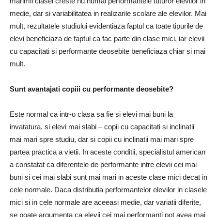
marimii clasei creste nu numai performantele tuturor elevilor in
medie, dar si variabilitatea in realizarile scolare ale elevilor. Mai
mult, rezultatele studiului evidentiaza faptul ca toate tipurile de
elevi beneficiaza de faptul ca fac parte din clase mici, iar elevii
cu capacitati si performante deosebite beneficiaza chiar si mai
mult.
Sunt avantajati copiii cu performante deosebite?
Este normal ca intr-o clasa sa fie si elevi mai buni la
invatatura, si elevi mai slabi – copii cu capacitati si inclinatii
mai mari spre studiu, dar si copii cu inclinatii mai mari spre
partea practica a vietii. In aceste conditii, specialistul american
a constatat ca diferentele de performante intre elevii cei mai
buni si cei mai slabi sunt mai mari in aceste clase mici decat in
cele normale. Daca distributia performantelor elevilor in clasele
mici si in cele normale are aceeasi medie, dar variatii diferite,
se poate argumenta ca elevii cei mai performanti pot avea mai