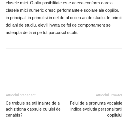
clasele mici. O alta posibilitate este aceea conform careia
clasele mici numeric cresc performantele scolare ale copiilor,
in principal, in primul si in cel de-al doilea an de studiu. In primii
doi ani de studiu, elevii invata ce fel de comportament se
asteapta de la ei pe tot parcursul scolii.
Articolul precedent
Articolul următor
Ce trebuie sa stii inainte de a
Felul de a pronunta vocalele
achizitiona capsule cu ulei de
indica evolutia personalitatii
canabis?
copilului