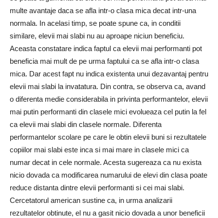
multe avantaje daca se afla intr-o clasa mica decat intr-una
normala. In acelasi timp, se poate spune ca, in conditii
similare, elevii mai slabi nu au aproape niciun beneficiu.
Aceasta constatare indica faptul ca elevii mai performanti pot
beneficia mai mult de pe urma faptului ca se afla intr-o clasa
mica. Dar acest fapt nu indica existenta unui dezavantaj pentru
elevii mai slabi la invatatura. Din contra, se observa ca, avand
o diferenta medie considerabila in privinta performantelor, elevii
mai putin performanti din clasele mici evolueaza cel putin la fel
ca elevii mai slabi din clasele normale. Diferenta
performantelor scolare pe care le obtin elevii buni si rezultatele
copiilor mai slabi este inca si mai mare in clasele mici ca
numar decat in cele normale. Acesta sugereaza ca nu exista
nicio dovada ca modificarea numarului de elevi din clasa poate
reduce distanta dintre elevii performanti si cei mai slabi.
Cercetatorul american sustine ca, in urma analizarii
rezultatelor obtinute, el nu a gasit nicio dovada a unor beneficii