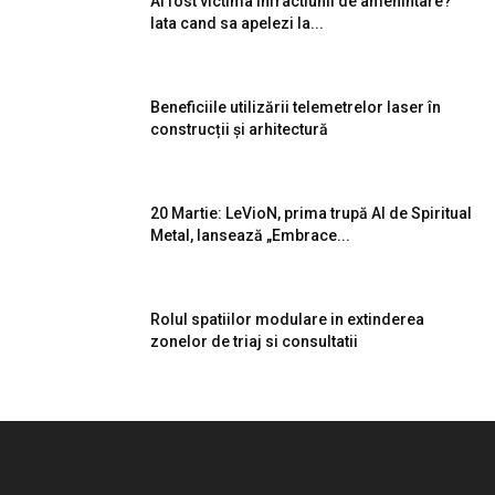
Ai fost victima infractiunii de amenintare?
Iata cand sa apelezi la...
Beneficiile utilizării telemetrelor laser în
construcții și arhitectură
20 Martie: LeVioN, prima trupă AI de Spiritual
Metal, lansează „Embrace...
Rolul spatiilor modulare in extinderea
zonelor de triaj si consultatii