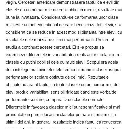
virgin. Cercetari anterioare demonstrasera faptul ca elevii din
clasele cu un numar mic de copii obtin, in medie, rezultate mai
bune la invatatura. Considerandu-se ca formarea unor clase
mici este un act educational de care beneficiaza toti elevii, s-a
considerat ca se reduce in acest mod si distanta intre elevii cu
rezulatele cele mai slabe si cei mai performanti. Prezentul
studiu a continuat aceste cercetari. El si-a propus sa
examineze diferentele in variabilitatea realizarilor scolare intre
clasele cu putini copii si cele cu multi elevi. Scopul era acela
de a intelege mai bine efectele reducerii marimii clasei asupra
performantelor scolare obtinute de cei mici. Rezultatele
obtinute au aratat faptul ca toate clasele cu un numar mic de
elevi produc variabilitati sensibil ridicate cand este vorba de
performante scolare, comparativ cu clasele normale.
Diferentele in favoarea claselor mici sunt semnificative si mai
pronuntate in primii doi ani ai claselor primare si mai mici in
ultimii doi ani. In general, rezultatele indica faptul ca reducerea