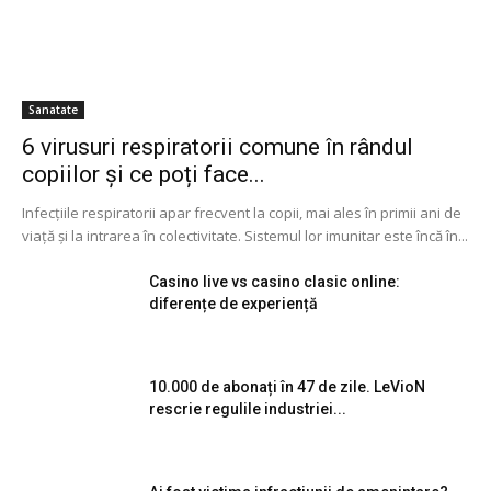
Sanatate
6 virusuri respiratorii comune în rândul
copiilor și ce poți face...
Infecțiile respiratorii apar frecvent la copii, mai ales în primii ani de
viață și la intrarea în colectivitate. Sistemul lor imunitar este încă în...
Casino live vs casino clasic online:
diferențe de experiență
10.000 de abonați în 47 de zile. LeVioN
rescrie regulile industriei...