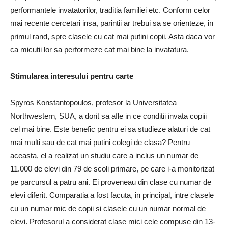
performantele invatatorilor, traditia familiei etc. Conform celor
mai recente cercetari insa, parintii ar trebui sa se orienteze, in
primul rand, spre clasele cu cat mai putini copii. Asta daca vor
ca micutii lor sa performeze cat mai bine la invatatura.
Stimularea interesului pentru carte
Spyros Konstantopoulos, profesor la Universitatea
Northwestern, SUA, a dorit sa afle in ce conditii invata copiii
cel mai bine. Este benefic pentru ei sa studieze alaturi de cat
mai multi sau de cat mai putini colegi de clasa? Pentru
aceasta, el a realizat un studiu care a inclus un numar de
11.000 de elevi din 79 de scoli primare, pe care i-a monitorizat
pe parcursul a patru ani. Ei proveneau din clase cu numar de
elevi diferit. Comparatia a fost facuta, in principal, intre clasele
cu un numar mic de copii si clasele cu un numar normal de
elevi. Profesorul a considerat clase mici cele compuse din 13-